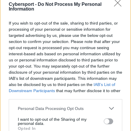
Cybersport -
Do Not Process My Personal
„kuben” Gurczyński. Znalazł on miejsce w
Information
rekonstruowanym Teamie Envy, gdzie będzie pełnił
rolę trenera i managera dywizji CS:GO. Poprzedni
If you wish to opt-out of the sale, sharing to third parties, or
szkoleniowiec – Nikola „LEGIJA” Ninić – powrócił
processing of your personal or sensitive information for
natomiast do roli aktywnego gracza.
targeted advertising by us, please use the below opt-out
section to confirm your selection. Please note that after your
https://cybersport.pl/264558/kuben-nowym-trenerem-
opt-out request is processed you may continue seeing
teamu-envy/
interest-based ads based on personal information utilized by
us or personal information disclosed to third parties prior to
ponczek dołącza do Wisły All in! Games
your opt-out. You may separately opt-out of the further
disclosure of your personal information by third parties on the
Patryk „ponczek” Wites w miniony poniedziałek został
IAB’s list of downstream participants. This information may
pełnoprawnym reprezentantem Białej Gwiazdy. Były
also be disclosed by us to third parties on the
IAB’s List of
reprezentant AVEZ zastąpił Dominika „fanatyka”
Downstream Participants
that may further disclose it to other
Barkietę, który nie zdołał wystarczająco wpasować się
third parties.
w swoją rolę. Sama Wisła All in! rozpoczęła w ubiegłym
Personal Data Processing Opt Outs
tygodniu też bootcamp, który ma jej pomóc w powrocie
do dobrej formy.
I want to opt-out of the Sharing of my
personal data.
https://cybersport.pl/264065/jest-bootcamp-jest-i-
Opted In