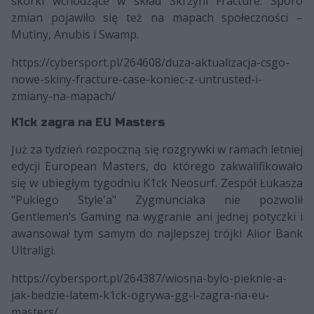
skórki wchodzące w skład Skrzyni Fracture. Sporo
zmian pojawiło się też na mapach społeczności –
Mutiny, Anubis i Swamp.
https://cybersport.pl/264608/duza-aktualizacja-csgo-
nowe-skiny-fracture-case-koniec-z-untrusted-i-
zmiany-na-mapach/
K1ck zagra na EU Masters
Już za tydzień rozpoczną się rozgrywki w ramach letniej
edycji European Masters, do którego zakwalifikowało
się w ubiegłym tygodniu K1ck Neosurf. Zespół Łukasza
"Pukiego Style'a" Zygmunciaka nie pozwolił
Gentlemen’s Gaming na wygranie ani jednej potyczki i
awansował tym samym do najlepszej trójki Alior Bank
Ultraligi.
https://cybersport.pl/264387/wiosna-bylo-pieknie-a-
jak-bedzie-latem-k1ck-ogrywa-gg-i-zagra-na-eu-
masters/