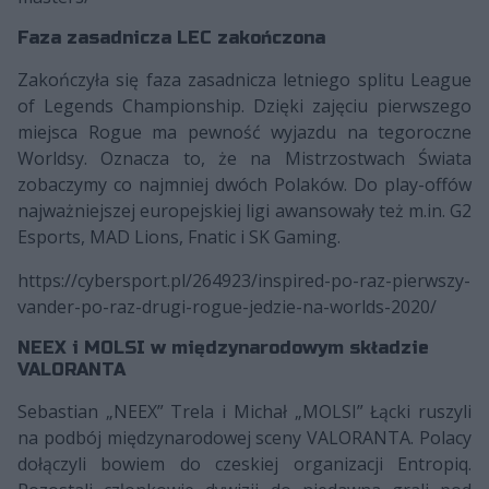
Faza zasadnicza LEC zakończona
Zakończyła się faza zasadnicza letniego splitu League
of Legends Championship. Dzięki zajęciu pierwszego
miejsca Rogue ma pewność wyjazdu na tegoroczne
Worldsy. Oznacza to, że na Mistrzostwach Świata
zobaczymy co najmniej dwóch Polaków. Do play-offów
najważniejszej europejskiej ligi awansowały też m.in. G2
Esports, MAD Lions, Fnatic i SK Gaming.
https://cybersport.pl/264923/inspired-po-raz-pierwszy-
vander-po-raz-drugi-rogue-jedzie-na-worlds-2020/
NEEX i MOLSI w międzynarodowym składzie
VALORANTA
Sebastian „NEEX” Trela i Michał „MOLSI” Łącki ruszyli
na podbój międzynarodowej sceny VALORANTA. Polacy
dołączyli bowiem do czeskiej organizacji Entropiq.