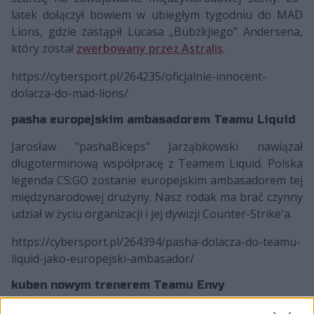
latek dołączył bowiem w ubiegłym tygodniu do MAD
Lions, gdzie zastąpił Lucasa „Bubzkjiego” Andersena,
który został
zwerbowany przez Astralis
.
https://cybersport.pl/264235/oficjalnie-innocent-
dolacza-do-mad-lions/
pasha europejskim ambasadorem Teamu Liquid
Jarosław "pashaBiceps" Jarząbkowski nawiązał
długoterminową współpracę z Teamem Liquid. Polska
legenda CS:GO zostanie europejskim ambasadorem tej
międzynarodowej drużyny. Nasz rodak ma brać czynny
udział w życiu organizacji i jej dywizji Counter-Strike'a.
https://cybersport.pl/264394/pasha-dolacza-do-teamu-
liquid-jako-europejski-ambasador/
kuben nowym trenerem Teamu Envy
Po kilku miesiącach nieobecności na scenę wrócił Jakub