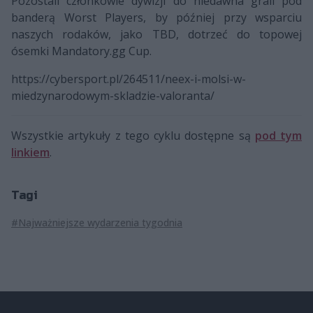
Pozostali członkowie dywizji do niedawna grali pod
banderą Worst Players, by później przy wsparciu
naszych rodaków, jako TBD, dotrzeć do topowej
ósemki Mandatory.gg Cup.
https://cybersport.pl/264511/neex-i-molsi-w-
miedzynarodowym-skladzie-valoranta/
Wszystkie artykuły z tego cyklu dostępne są
pod tym
linkiem
.
Tagi
#Najważniejsze wydarzenia tygodnia