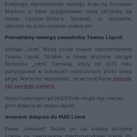
kolejnego reprezentanta naszego kraju na European
Masters, a Valve przygotowało nową skrzynkę dla
fanów Counter-Strike'a. Sprawdź, co dokładnie,
zdarzyło się przez ostatnie siedem dni:
Poznaliśmy nowego zawodnika Teamu Liquid
Michael „⁠Grim⁠” Wince został nowym reprezentantem
Teamu Liquid. 19-latek w nowej drużynie zastąpił
Nicholasa „nitr0” Cannellę, który od 2015 roku
partycypował w sukcesach odnoszonych przez swoją
ekipę. Warto też wspomnieć, że wczoraj Konie
zmieniły
też swojego trenera
.
https://cybersport.pl/264267/nie-moglo-byc-inaczej-
grim-dolacza-do-teamu-liquid/
innocent dołącza do MAD Lions
Paweł „innocent” Mocek po raz kolejny otrzymał
szansę na zawojowanie międzynarodowej sceny! 26-