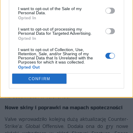
nowy-gracz-ponczek-wraca-z-niebytu-i-dolacza-do-
I want to opt-out of the Sale of my
wisly-all-in/
Personal Data.
Opted In
Tryb FFA Deathmatch pojawił się w VALORANCIE
I want to opt-out of processing my
Personal Data for Targeted Advertising.
Wraz z Drugim Aktem w VALORANCIE pojawił się tryb
Opted In
FFA Deathmatch. W nowych pojedynkach weźmie udział
maksymalnie dziesięciu graczy niemogących korzystać
I want to opt-out of Collection, Use,
Retention, Sale, and/or Sharing of my
z umiejętności swoich postaci. Co pięć sekund
Personal Data that Is Unrelated with the
Purposes for which it was collected.
odświeżana będzie również minimapa z zaznaczonymi
Opted Out
lokalizacjami oponentów, co ma zapobiec kampieniu w
jednym miejscu.
CONFIRM
https://cybersport.pl/264195/chcieliscie-to-macie-tryb-
ffa-deathmatch-w-valorancie/
Nowe skiny i poprawki na mapach społeczności
Valve wprowadziło kolejną dużą aktualizację Counter-
Strike'a: Global Offensive. Dodała ona do gry nowe