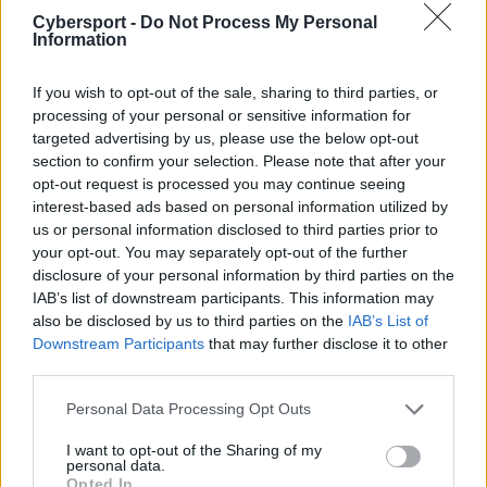
–
Gdy tylko usłyszałem o zainteresowaniu Astralis, od
Cybersport -
Do Not Process My Personal
razu podjąłem decyzję: Chciałem być częścią tego
Information
zespołu, tej organizacji, bo to jest właśnie miejsce, w
którym chcę grać! Miałem inne propozycje, ale po
If you wish to opt-out of the sale, sharing to third parties, or
rozmowie z zonikiem i Kasperem na temat roli, którą
processing of your personal or sensitive information for
mam pełnić, na temat ambicji drużyny i jej pracy,
targeted advertising by us, please use the below opt-out
przekonałem się, że mogę coś tutaj wnieść i stać się
section to confirm your selection. Please note that after your
opt-out request is processed you may continue seeing
lepszym graczem. Astralis nie pozostawia niczego
interest-based ads based on personal information utilized by
przypadkowi, a ja kocham ich podejście do gry. Wiem,
us or personal information disclosed to third parties prior to
że ludzie będą mówić o wielkości składu, ale dla mnie
your opt-out. You may separately opt-out of the further
sprawa jest prosta. Astralis wprowadza wiele nowych
disclosure of your personal information by third parties on the
pomysłów odnośnie do tego, jak grać, a wszystko w
IAB’s list of downstream participants. This information may
jednym celu: By stać się lepszym zarówno
also be disclosed by us to third parties on the
IAB’s List of
indywidualnie, jak i jako drużyny. I wygrywać
– przyznał
Downstream Participants
that may further disclose it to other
third parties.
Andersen w oficjalnym oświadczeniu.
Personal Data Processing Opt Outs
Tym samym 22-latek zakończył swoją ośmiomiesięczną
przygodę z MAD Lions, w której trakcie mógł
I want to opt-out of the Sharing of my
świętować mistrzowski tytuł Flashpoint Season 1. Od
personal data.
Opted In