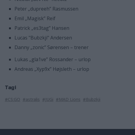
Peter „dupreeh” Rasmussen
Emil „Magisk” Reif
Patrick „es3tag” Hansen
Lucas "Bubzkji" Andersen
Danny „zonic” Sørensen – trener
Lukas „gla1ve” Rossander – urlop
Andreas „Xyp9x” Højsleth – urlop
Tagi
#CS:GO
#astralis
#JUGi
#MAD Lions
#Bubzkji