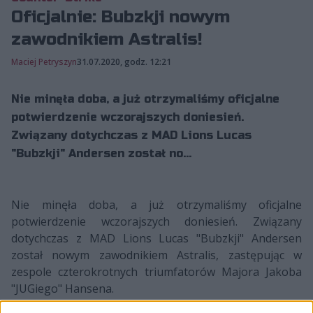
Oficjalnie: Bubzkji nowym
zawodnikiem Astralis!
Maciej Petryszyn
31.07.2020, godz. 12:21
Nie minęła doba, a już otrzymaliśmy oficjalne
potwierdzenie wczorajszych doniesień.
Związany dotychczas z MAD Lions Lucas
"Bubzkji" Andersen został no...
Nie minęła doba, a już otrzymaliśmy oficjalne
potwierdzenie wczorajszych doniesień. Związany
dotychczas z MAD Lions Lucas "Bubzkji" Andersen
został nowym zawodnikiem Astralis, zastępując w
zespole czterokrotnych triumfatorów Majora Jakoba
"JUGiego" Hansena.