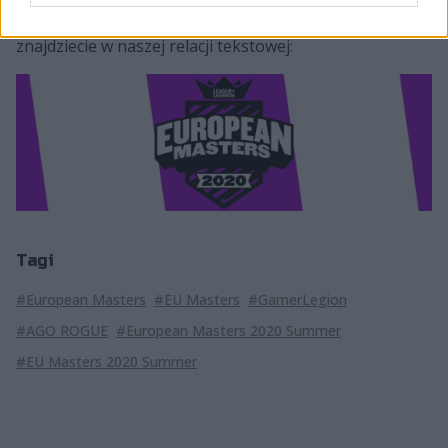
informacji dotyczących letniej edycji EU Masters
znajdziecie w naszej relacji tekstowej:
Tagi
#European Masters
#EU Masters
#GamerLegion
#AGO ROGUE
#European Masters 2020 Summer
#EU Masters 2020 Summer