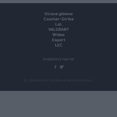
Strona główna
Counter-Strike
LoL
VALORANT
Wideo
Esport
LEC
Znajdziesz nas na:
© Cybersport.pl. Wszelkie prawa zastrzeżone.