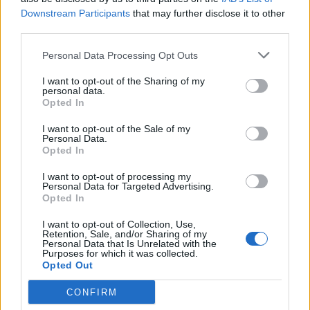
Wykorzystując potencjał Ziggsa oraz zdobytego
Downstream Participants
that may further disclose it to other
third parties.
Herolda GamerLegion zniszczyło w przeciągu niespełna
pół minuty wszystkie trzy wieże na górnej linii. Na
Personal Data Processing Opt Outs
szczęście ekipy z Ultraligi wygrała ona kolejny
teamfight i pod nieobecność wrogów zgarnęła Barona.
I want to opt-out of the Sharing of my
personal data.
To pozwoliło RGO przejąć inicjatywę i rozpocząć
Opted In
natarcie na struktury wroga, które choć nie zakończyło
I want to opt-out of the Sale of my
się otwarciem drogi do bazy, to wysunęło ekipę z Polski
Personal Data.
na dość solidne prowadzenie. W 32. minucie wygrana
Opted In
walka drużynowa pozwoliła AGO ROGUE postawić
I want to opt-out of processing my
kropkę nad i.
Personal Data for Targeted Advertising.
Opted In
To było ostatnie spotkanie – zarówno na dziś, jak i na
ten tydzień. Na powrót zmagań w ramach fazy
I want to opt-out of Collection, Use,
Retention, Sale, and/or Sharing of my
grupowej European Masters będziemy musieli
Personal Data that Is Unrelated with the
Purposes for which it was collected.
poczekać blisko dwa tygodnie, bo aż do 9 września.
Opted Out
Tego dnia dowiemy się, czy AGO ROGUE wywalczy
awans do play-offów, czy też będzie pierwszą drużyną z
CONFIRM
Ultraligi, która na dobre utraci szanse na awans. Więcej