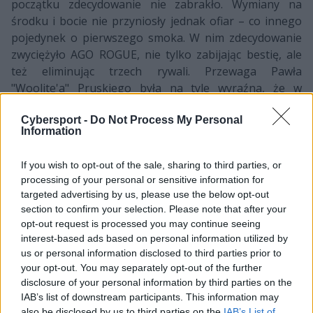
początku zdecydowanie nie zabrakło. Wymiany na
środku i bocie nie przyniosły jednak ofiar – co innego
pojedynek o pierwszego smoka. W nim zdecydowanie
zwyciężyło AGO ROGUE, nie tylko zabijając bestię, ale
też eliminując trzech rywali. Przewaga Pawła
"Woolite'a" Pruskiego była na tyle wyraźna, że w
mgnieniu oka wyłączył Pettera "Hjarnana" Freyschussa
po świetnej inicjacji Adriana "Trymbiego" Trybusa.
Cybersport -
Do Not Process My Personal
Information
Wszystko wyglądało pięknie... do czasu. W trzynastej
minucie GamerLegion odrobił straty w złocie, najpierw
If you wish to opt-out of the sale, sharing to third parties, or
processing of your personal or sensitive information for
wygrywając walkę o Infernala, a następnie niszcząc
targeted advertising by us, please use the below opt-out
wieżę na bocie. Wkrótce po tym zdobywcy trzeciego
section to confirm your selection. Please note that after your
miejsca Prime League zgarnęli Herolda, wygrali walkę
opt-out request is processed you may continue seeing
drużynową oraz zniszczyli kolejną wieżę. Na domiar
interest-based ads based on personal information utilized by
złego Christian "Phones" Sieg wykradł reprezentantom
us or personal information disclosed to third parties prior to
Polski smoka, a kosmetyczna przewaga w złocie po
your opt-out. You may separately opt-out of the further
stronie AGO ROGUE nie miała w tym momencie
disclosure of your personal information by third parties on the
IAB’s list of downstream participants. This information may
żadnego znaczenia.
also be disclosed by us to third parties on the
IAB’s List of