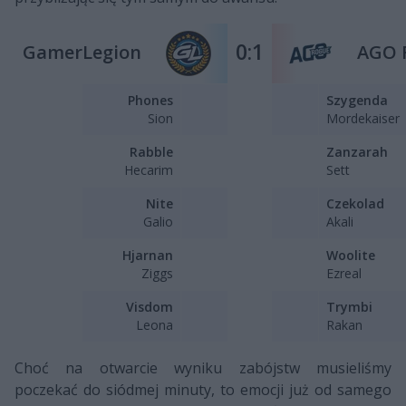
0:1
GamerLegion
AGO 
Phones
Szygenda
Sion
Mordekaiser
Rabble
Zanzarah
Hecarim
Sett
Nite
Czekolad
Galio
Akali
Hjarnan
Woolite
Ziggs
Ezreal
Visdom
Trymbi
Leona
Rakan
Choć na otwarcie wyniku zabójstw musieliśmy
poczekać do siódmej minuty, to emocji już od samego