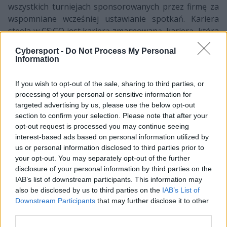
wszystkich turniejach sponsorowanych przez firmę za
wspomniane wcześniej ustawianie spotkań. Kariera
steela w CS:GO jest karierą zmarnowaną, karierą, która
według Jarka "DeKaya" Lewisa niebawem dobiegnie
Cybersport -
Do Not Process My Personal
końca.
Information
Ceniony dziennikarz przychodzi do nas z nie byle jakimi
If you wish to opt-out of the sale, sharing to third parties, or
wiadomościami na temat przyszłości 30-latka.
processing of your personal or sensitive information for
DeKayowi udało się bowiem ustalić, że
steel podjął
targeted advertising by us, please use the below opt-out
decyzję o porzuceniu produkcji od Valve
, a swój głód
section to confirm your selection. Please note that after your
rywalizacji będzie zaspokajał w VALORANCIE. Warto
opt-out request is processed you may continue seeing
wspomnieć, że gra ze stajni Riot Games stała się
interest-based ads based on personal information utilized by
nowym domem dla dwóch byłych kompanów
us or personal information disclosed to third parties prior to
your opt-out. You may separately opt-out of the further
Kanadyjczyka – Braxtona "braxa" Pierce'a (znany
disclosure of your personal information by third parties on the
głównie pod pseudonimem swag) i Kevena "AZK"
IAB’s list of downstream participants. This information may
Larivière'a – którzy podobnie jak on mają w swoich
also be disclosed by us to third parties on the
IAB’s List of
kartotekach skandal sprzed ponad sześciu lat i którzy
Downstream Participants
that may further disclose it to other
podobnie jak on nie doczekali się złagodzenia kary
third parties.
przez koncern Gabe'a Newella.