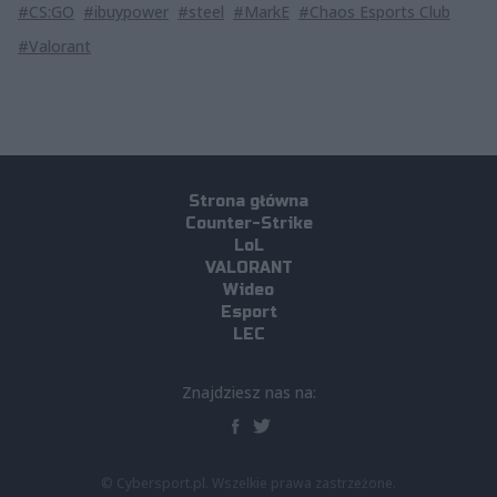
#CS:GO
#ibuypower
#steel
#MarkE
#Chaos Esports Club
#Valorant
Strona główna
Counter-Strike
LoL
VALORANT
Wideo
Esport
LEC
Znajdziesz nas na:
© Cybersport.pl. Wszelkie prawa zastrzeżone.