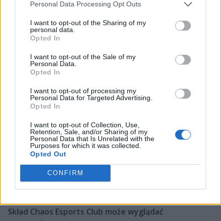
Personal Data Processing Opt Outs
Choć z każdym upływającym rokiem nadzieje na
I want to opt-out of the Sharing of my
odbanowanie gasły, to prowadzący nie składał broni.
personal data.
Wprawdzie przez chwilę próbował swoich sił w
Opted In
Overwatchu, ale szybko powrócił na stare śmieci, choć
I want to opt-out of the Sale of my
miał przecież świadomość, że drzwi do najmocniejszych
Personal Data.
Opted In
formacji, celujących w występy na Majorach, są dla
niego zamknięte. Nissan próbował rozkręcać kilka
I want to opt-out of processing my
własnych projektów, natomiast nie wytrzymywały one
Personal Data for Targeted Advertising.
Opted In
próby czasu. Dopiero ten ostatni realizowany pod
banderą Chaos Esports Club można uznać za bardzo
I want to opt-out of Collection, Use,
udany. steel wprowadził drużynę młokosów do czołowej
Retention, Sale, and/or Sharing of my
Personal Data that Is Unrelated with the
dwudziestki na świecie i tym osiągnięciem
Purposes for which it was collected.
Opted Out
najprawdopodobniej spuentuje wieloletnią karierę. Na
jego następcę typowany jest bezrobotny Edgar
CONFIRM
"MarKE" Maldonado, który ostatnio związany był z Ze
Pug Godz.
Skład Chaos Esports Club może wyglądać