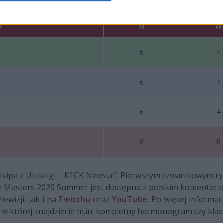
a
M
W
6
4
6
4
6
4
6
0
a ekipa z Ultraligi – K1CK Neosurf. Pierwszym czwartkowym r
 Masters 2020 Summer jest dostępna z polskim komentarz
ewizji, jak i na
Twitchu
oraz
YouTube
. Po więcej informacj
 w której znajdziecie m.in. kompletny harmonogram czy klasy