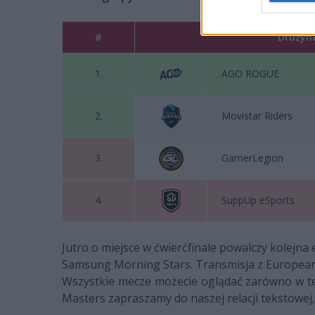
#
Drużyn
1.
AGO ROGUE
2.
Movistar Riders
3.
GamerLegion
4.
SuppUp eSports
Jutro o miejsce w ćwierćfinale powalczy kolejn
Samsung Morning Stars. Transmisja z European
Wszystkie mecze możecie oglądać zarówno w tel
Masters zapraszamy do naszej relacji tekstowej,