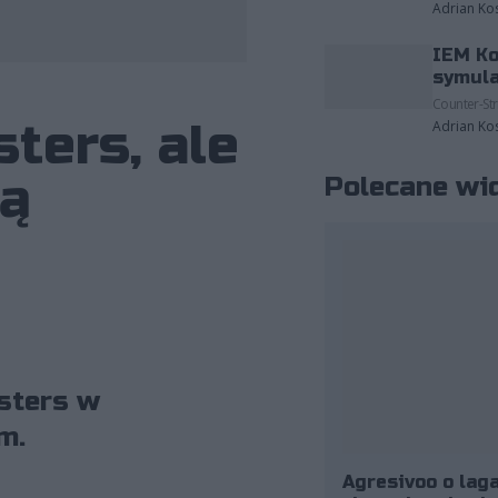
Adrian Ko
IEM Ko
fot. AGO ROGUE
symula
Counter-Str
ters, ale
Adrian Ko
wą
Polecane wi
sters w
m.
Agresivoo o laga