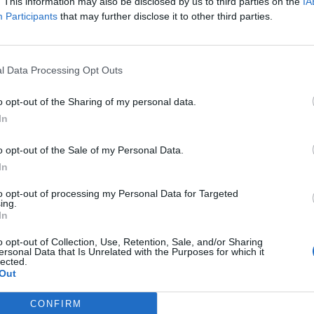
. This information may also be disclosed by us to third parties on the
IA
wki czekają nas jednak dopiero w niedzielę.
Participants
that may further disclose it to other third parties.
ean Masters:
l Data Processing Opt Outs
o opt-out of the Sharing of my personal data.
ion
1:0
Movistar Riders
In
orts
0:1
AGO ROGUE
o opt-out of the Sale of my Personal Data.
In
ders
0:1
AGO ROGUE
to opt-out of processing my Personal Data for Targeted
ing.
ion
1:0
SuppUp eSports
In
orts
0:1
Movistar Riders
o opt-out of Collection, Use, Retention, Sale, and/or Sharing
ersonal Data that Is Unrelated with the Purposes for which it
lected.
GUE
0:1
GamerLegion
Out
CONFIRM