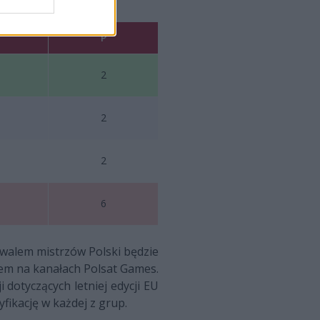
P
2
2
2
6
ywalem mistrzów Polski będzie
em na kanałach Polsat Games.
i dotyczących letniej edycji EU
fikację w każdej z grup.