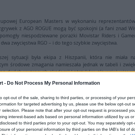
rupowej European Masters w wykonaniu reprezentantów U
zgrywek z AGO ROGUE mogą być spokojni (a fani znad Wis
lu pomogły niespodziewane porażki Movistar Riders i Game
dwa zwycięstwa RGO – i do tego szybkie zwycięstwa.
zej sytuacji była ekipa z Hiszpanii, która nie miała na
cym środowe zmagania namieszała jednak w tabeli i zwi
 po dwóch wygranych akademii Łotrzyków, ale wciąż wicemis
pieczętowany dopiero po upływie siedemnastej minuty osta
t -
Do Not Process My Personal Information
EU Masters było już pewne. Niestety, ostatnie słowo w
 miejsca 1-3.
to opt-out of the sale, sharing to third parties, or processing of your per
formation for targeted advertising by us, please use the below opt-out s
posób: wszystkie trzy drużyny z bilansem 4-2 trafią do drab
r selection. Please note that after your opt-out request is processed y
ytuacji jest właśnie AGO ROGUE dzięki najkrótszemu cza
eing interest-based ads based on personal information utilized by us or
aka do walki staną Movistar Riders i GamerLegion, a dla 
disclosed to third parties prior to your opt-out. You may separately opt-
natomiast podejmie RGO w meczu o pierwsze miejsce i tym
losure of your personal information by third parties on the IAB’s list of