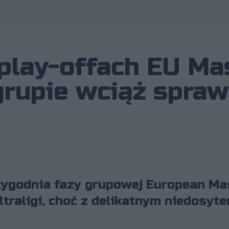
lay-offach EU Mas
 grupie wciąż spra
tygodnia fazy grupowej European Ma
raligi, choć z delikatnym niedosyte