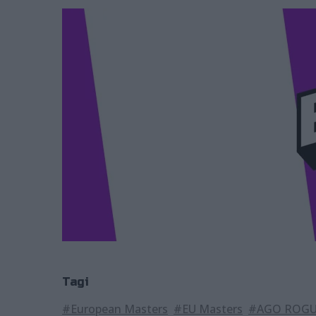
Tagi
#European Masters
#EU Masters
#AGO ROG