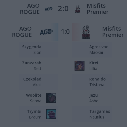
AGO
Misfits
2:0
ROGUE
Premier
AGO
Misfits
1:0
ROGUE
Premier
Szygenda
Agresivoo
Sion
Maokai
Zanzarah
Kirei
Sett
Lillia
Czekolad
Ronaldo
Akali
Tristana
Woolite
Jezu
Senna
Ashe
Trymbi
Targamas
Braum
Nautilus