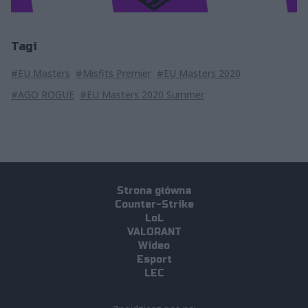
Tagi
#EU Masters
#Misfits Premier
#EU Masters 2020
#AGO ROGUE
#EU Masters 2020 Summer
Strona główna
Counter-Strike
LoL
VALORANT
Wideo
Esport
LEC