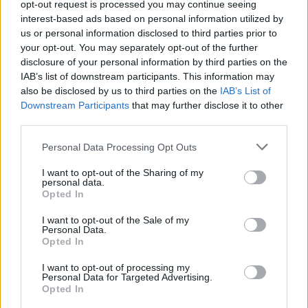
opt-out request is processed you may continue seeing
Pawła "Czekolada" Szczepanika wygrali jedną z walk na
interest-based ads based on personal information utilized by
bocie, jednak w każdym kolejnym teamfighcie to AGO
us or personal information disclosed to third parties prior to
ROGUE prezentowało się lepiej. Dzięki temu ekipa
your opt-out. You may separately opt-out of the further
Woolite'a w 33. minucie zniszczyła wszystkie inhibitory,
disclosure of your personal information by third parties on the
a po chwili zakończyła spotkanie.
IAB’s list of downstream participants. This information may
also be disclosed by us to third parties on the
IAB’s List of
Misfits
Downstream Participants
that may further disclose it to other
0:1
AGO ROG
Premier
third parties.
Personal Data Processing Opt Outs
Agresivoo
Szygenda
Ornn
Sion
I want to opt-out of the Sharing of my
personal data.
Kirei
Zanzarah
Opted In
Zac
Skarner
I want to opt-out of the Sale of my
Ronaldo
Czekolad
Personal Data.
Opted In
Lucian
Orianna
I want to opt-out of processing my
Jezu
Woolite
Personal Data for Targeted Advertising.
Jhin
Ezreal
Opted In