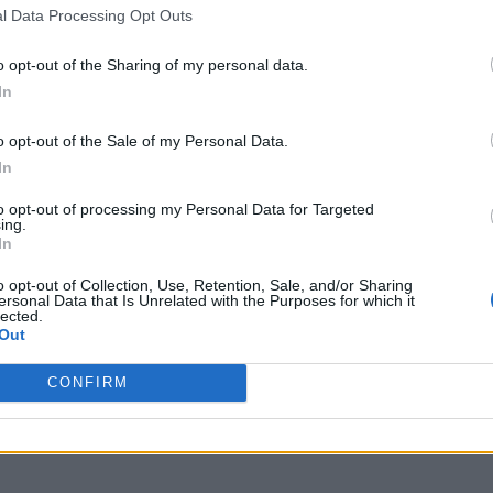
l Data Processing Opt Outs
sną zasilił szeregi HONORIS, nowego projektu Filipa "NEO
o opt-out of the Sharing of my personal data.
poważniej zaczęło rozważać zmiany, w efekcie czego Zięba f
In
NTmix, który akurat poszukiwał nowego gracza. Gracza, k
aledwie kilku tygodniach postanowił ustąpić ze składu, by
o opt-out of the Sale of my Personal Data.
 Prisma, który wraz z nowymi kolegami rozegrał już k
In
to opt-out of processing my Personal Data for Targeted
 bo bardzo naturalnie dopasował się do reszty zespołu
– pr
ing.
In
że był to ruch, którego potrzebowaliśmy, by ruszyć do 
em, to na pewno zwróciłbym szczególną uwagę na lepszą 
o opt-out of Collection, Use, Retention, Sale, and/or Sharing
ersonal Data that Is Unrelated with the Purposes for which it
ę, że przy odpowiednim ustawieniu może dać dużo jakości 
lected.
odnie stwierdziliśmy, że to coś, czego szukaliśmy
– dodał.
Out
ująco:
CONFIRM