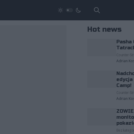
Hot news
Pasha 
Tatrac
Counter-Str
Adrian Ko
Nadcho
edycja
Camp!
Counter-Str
Adrian Ko
ZOWIE 
monito
pokazi
Bez kategor