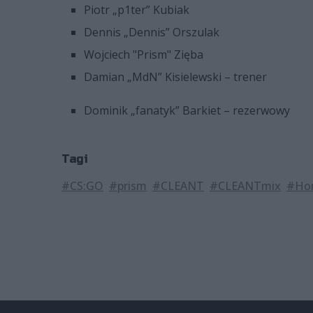
Piotr „p1ter” Kubiak
Dennis „Dennis” Orszulak
Wojciech "Prism" Zięba
Damian „MdN” Kisielewski – trener
Dominik „fanatyk” Barkiet – rezerwowy
Tagi
#CS:GO
#prism
#CLEANT
#CLEANTmix
#Hon