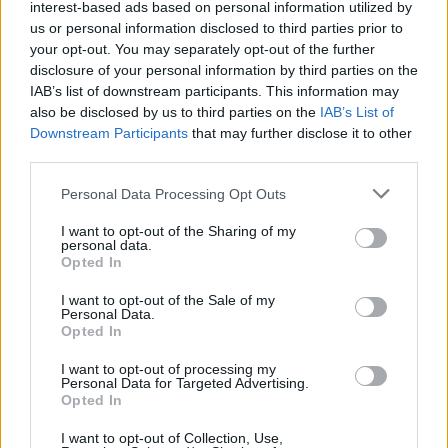
interest-based ads based on personal information utilized by
Imprezę uświetnił m.in. występ stworzonego przez Riot
us or personal information disclosed to third parties prior to
Games wirtualnego zespołu K/DA, który wykonał swój
your opt-out. You may separately opt-out of the further
najnowszy singiel pt. More. Nie zabrakło także utworu
disclosure of your personal information by third parties on the
Taking Over, będącego oficjalnym hymnem
IAB’s list of downstream participants. This information may
tegorocznych mistrzostw świata, chociaż, co ciekawe,
also be disclosed by us to third parties on the
IAB’s List of
przypomniano także kompozycje z poprzednich lat.
Downstream Participants
that may further disclose it to other
Poniżej prezentujemy wideo z pełnym zapisem
third parties.
ceremoni otwarcia:
Personal Data Processing Opt Outs
I want to opt-out of the Sharing of my
personal data.
Opted In
I want to opt-out of the Sale of my
Personal Data.
Opted In
I want to opt-out of processing my
Personal Data for Targeted Advertising.
Wielki finał Worlds 2020 z udziałem DAMWON Gaming i
Opted In
Suning rozpoczął się rozpocznie się o godzinie 11:00.
Transmisję z polskim komentarzem znaleźć można na
I want to opt-out of Collection, Use,