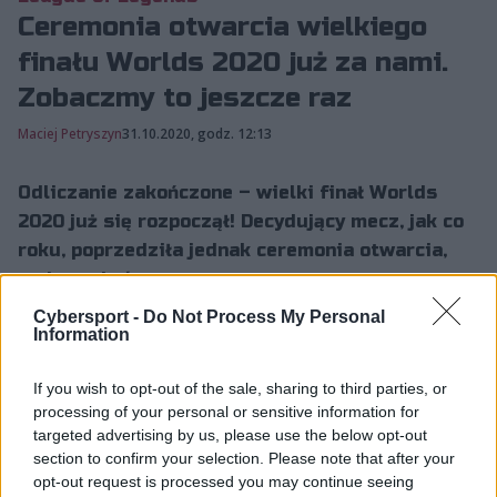
Ceremonia otwarcia wielkiego
finału Worlds 2020 już za nami.
Zobaczmy to jeszcze raz
Maciej Petryszyn
31.10.2020, godz. 12:13
Odliczanie zakończone – wielki finał Worlds
2020 już się rozpoczął! Decydujący mecz, jak co
roku, poprzedziła jednak ceremonia otwarcia,
podczas które...
Cybersport -
Do Not Process My Personal
Information
Odliczanie zakończone – wielki finał Worlds 2020 już się
rozpoczął! Decydujący mecz, jak co roku, poprzedziła
If you wish to opt-out of the sale, sharing to third parties, or
jednak ceremonia otwarcia, podczas której czekało nas
processing of your personal or sensitive information for
targeted advertising by us, please use the below opt-out
kilka muzycznych występów, a także prezentacja
section to confirm your selection. Please note that after your
wszystkich uczestników finałowej potyczki.
opt-out request is processed you may continue seeing