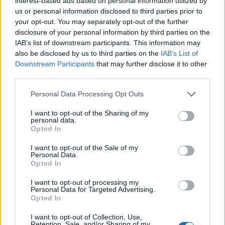
interest-based ads based on personal information utilized by
się następująco:
us or personal information disclosed to third parties prior to
your opt-out. You may separately opt-out of the further
21 listopada
disclosure of your personal information by third parties on the
IAB’s list of downstream participants. This information may
18:00
90s bots
vs
Project C
BO1
also be disclosed by us to third parties on the
IAB’s List of
Downstream Participants
that may further disclose it to other
Galaxy
third parties.
18:00
Racer
vs
pride
BO1
Female
Personal Data Processing Opt Outs
18:00
RISE
vs
NOFEAR5
BO1
I want to opt-out of the Sharing of my
personal data.
Izako
Opted In
High Coast
18:00
Boars
vs
BO1
Female
Ladies
I want to opt-out of the Sale of my
Personal Data.
Arcane
Opted In
18:00
vs
HaLKoooo
BO1
Wave
I want to opt-out of processing my
Personal Data for Targeted Advertising.
Galaxy
Opted In
19:00
Racer
vs
90s bots
BO1
Female
I want to opt-out of Collection, Use,
Retention, Sale, and/or Sharing of my