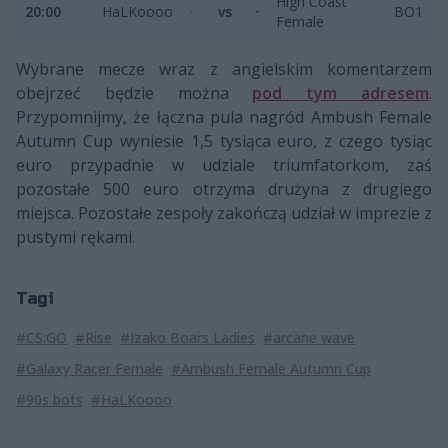
High Coast
20:00
HaLKoooo
vs
BO1
Female
Wybrane mecze wraz z angielskim komentarzem
obejrzeć będzie można
pod tym adresem
.
Przypomnijmy, że łączna pula nagród Ambush Female
Autumn Cup wyniesie 1,5 tysiąca euro, z czego tysiąc
euro przypadnie w udziale triumfatorkom, zaś
pozostałe 500 euro otrzyma drużyna z drugiego
miejsca. Pozostałe zespoły zakończą udział w imprezie z
pustymi rękami.
Tagi
#CS:GO
#Rise
#Izako Boars Ladies
#arcane wave
#Galaxy Racer Female
#Ambush Female Autumn Cup
#90s bots
#HaLKoooo