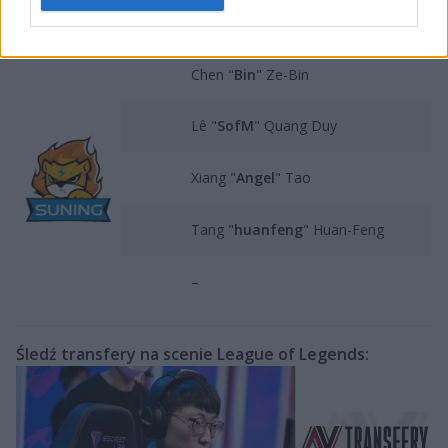
Suning:
Chen "
Bin
" Ze-Bin
Lê "
SofM
" Quang Duy
Xiang "
Angel
" Tao
Tang "
huanfeng
" Huan-Feng
–
Śledź transfery na scenie League of Legends: