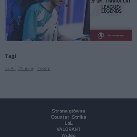
Tagi
#LPL
#Suning
#sofm
Strona główna
Counter-Strike
LoL
VALORANT
Wideo