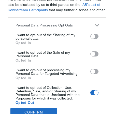
wyrażano się o Quang Duyu, często nazywając go
also be disclosed by us to third parties on the
IAB’s List of
najbardziej wyróżniającym się graczem i leśnikiem
Downstream Participants
that may further disclose it to other
turnieju. Sam SofM zapisał się także w historii swojego
third parties.
kraju, gdyż stał się pierwszym Wietnamczykiem, który
wystąpił w finale Mistrzostw Świata w LoL-u.
Personal Data Processing Opt Outs
I want to opt-out of the Sharing of my
Trudno przewidzieć, czy przyszły rok będzie dla Suning
personal data.
równie udany co ten. Drużyna pożegnała się już między
Opted In
innymi z Hu "SwordArtem" Shuo-Chiehem,
który
I want to opt-out of the Sale of my
niedawno zasilił szeregi TSM-u
. Dodatkowo, w
Personal Data.
organizacji nie ma już Shiha "Chashao" Yi-Hao,
który
Opted In
zmienił obóz na JD Gaming
. Na całe szczęście dla fanów
I want to opt-out of processing my
Suning, pozostała trójka z podstawowej piątki posiada
Personal Data for Targeted Advertising.
Opted In
kontrakty do 2021 bądź też 2022 roku. Jeżeli więc
włodarze zespołu znajdą odpowiedniego wspierającego
I want to opt-out of Collection, Use,
do podstawowego składu i doświadczonego trenera to,
Retention, Sale, and/or Sharing of my
Personal Data that Is Unrelated with the
kto wie, może w przyszłym sezonie zdoła sięgnąć po
Purposes for which it was collected.
Puchar Przywoływacza?
Opted Out
Tak prezentuje się obecnie podstawowy skład
CONFIRM