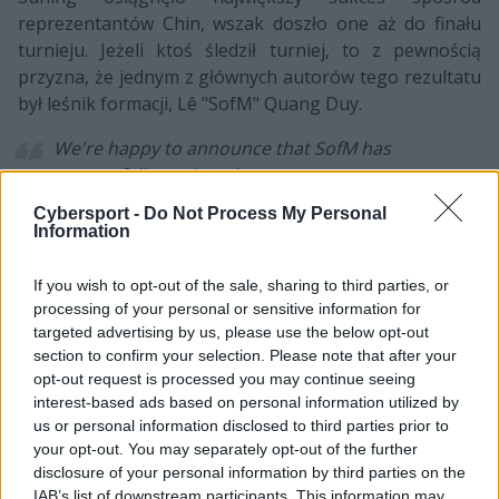
reprezentantów Chin, wszak doszło one aż do finału
turnieju. Jeżeli ktoś śledził turniej, to z pewnością
przyzna, że jednym z głównych autorów tego rezultatu
był leśnik formacji, Lê "SofM" Quang Duy.
We're happy to announce that SofM has
successfully re-signed.
During this year, we ran into each other and
Cybersport -
Do Not Process My Personal
grew together. In the future, Suning will
Information
continue to walk hand in hand with SofM.
pic.twitter.com/l5IF2JOt84
If you wish to opt-out of the sale, sharing to third parties, or
processing of your personal or sensitive information for
— SUNING (@suning_gaming)
December 17,
targeted advertising by us, please use the below opt-out
2020
section to confirm your selection. Please note that after your
opt-out request is processed you may continue seeing
22-latek dołączył do Suning równo rok temu i ostatnie
interest-based ads based on personal information utilized by
dwanaście miesięcy, podobnie jak organizacja, może
us or personal information disclosed to third parties prior to
zaliczyć do najlepszych w swojej karierze. Ba, przez
your opt-out. You may separately opt-out of the further
disclosure of your personal information by third parties on the
niemalże cały okres trwania Worlds 2020 w kuluarach
IAB’s list of downstream participants. This information may