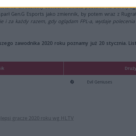
ecznie dwudziesty zawodnik świata postawił na Danny'ego "
sparł Gen.G Esports jako zmiennik, by potem wraz z Rug
je i za każdy razem, gdy oglądam FPL-a, wydaje polecenia 
pszego zawodnika 2020 roku poznamy już 20 stycznia. Li
ik
Druż
Evil Geniuses
lepsi gracze 2020 roku wg HLTV