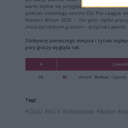
warto będzie się przyglądać w 2021 roku. Ostat
podczas ostatniego sezonu ESL Pro League w
Masters Winter 2020. –
Ten gość ciężko pracu
może być dobrym graczem
– przyznał Cayonte.
Zdobywcę pierwszego miejsca i tytułu najle
pory graczy wygląda tak:
#
Zawodn
20.
Vincent "
Brehze
" Cayonte
Tagi
#CS:GO
#HLTV
#Evil Geniuses
#Brehze
#Naj