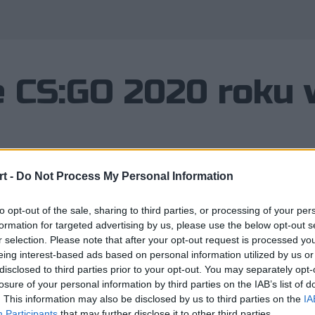
e CS:GO 2020 roku
t -
Do Not Process My Personal Information
to opt-out of the sale, sharing to third parties, or processing of your per
 ponad dziesięciu lat tradycją HLTV 
formation for targeted advertising by us, please use the below opt-out s
ych graczy Counter-Strike: Global Off
r selection. Please note that after your opt-out request is processed y
eing interest-based ads based on personal information utilized by us or
disclosed to third parties prior to your opt-out. You may separately opt-
losure of your personal information by third parties on the IAB’s list of
. This information may also be disclosed by us to third parties on the
IA
 lat tradycją HLTV 1 stycznia rozpoczyna prezentację kol
Participants
that may further disclose it to other third parties.