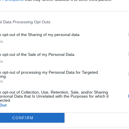
 najlepszych zawodników minionego sezonu. I chociaż sezon 2
 ponownie podjęli próbę wyłonienia zwycięzcy CS-owej Złotej
l Data Processing Opt Outs
t "⁠Brehze⁠" Cayonte, trudno jednak uznać, by był on z t
cji! Tym razem jednak zarówno on, jak i jego koledzy z Evi
o opt-out of the Sharing of my personal data.
iesięcy mogli rywalizować wyłącznie na północnoamerykańs
In
e zauważyć, że o ile pozostali członkowie EG prezentowali 
niając przy okazji tytuł MVP północnoamerykańskiego cs_s
o opt-out of the Sale of my Personal Data.
In
player of the year ranking, thanks to putting up solid number
 world!
to opt-out of processing my Personal Data for Targeted
ing.
In
o opt-out of Collection, Use, Retention, Sale, and/or Sharing
ersonal Data that Is Unrelated with the Purposes for which it
.twitter.com/5Sps1vf28B
lected.
Out
CONFIRM
roszony przez dziennikarzy serwisu HLTV o wytypowanie 