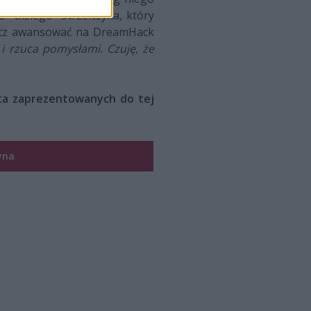
⁠cxziego⁠" Strzelczyka, który
ratz awansować na DreamHack
i rzuca pomysłami. Czuję, że
sta zaprezentowanych do tej
yna