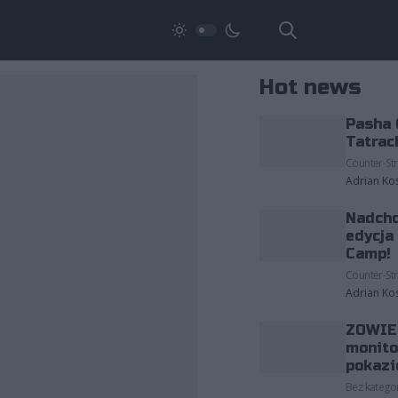
Hot news
Pasha 
Tatrac
Counter-Str
Adrian Ko
Nadcho
edycja
Camp!
Counter-Str
Adrian Ko
ZOWIE 
monito
pokazi
Bez kategor