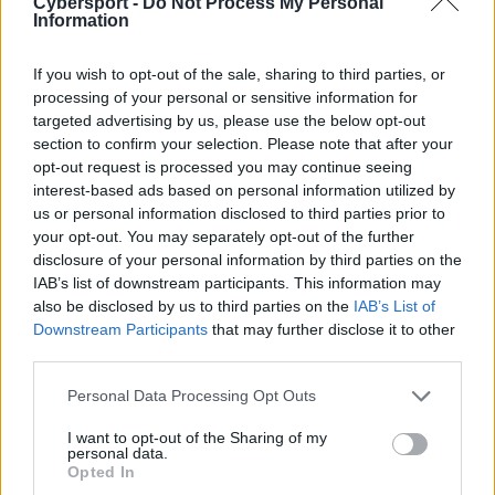
Cybersport -
Do Not Process My Personal
Information
ponownie
zapowiedział patcha za pomocą Twittera.
Jak możemy wyczytać z krótkiego postu, aż szesnastu
If you wish to opt-out of the sale, sharing to third parties, or
bohaterów zostanie zmodyfikowanych, z czego pięciu z
processing of your personal or sensitive information for
nich będzie osłabionych, a reszta wzmocnionych. W tej
targeted advertising by us, please use the below opt-out
section to confirm your selection. Please note that after your
pierwszej grupie znajdzie się między innymi Samira,
opt-out request is processed you may continue seeing
która dominuje rozgrywki profesjonalne w niemalże
interest-based ads based on personal information utilized by
każdej lidze. Jak co aktualizację, w tej również pojawią
us or personal information disclosed to third parties prior to
się modyfikacje przedmiotów, które mają je usprawnić.
your opt-out. You may separately opt-out of the further
Tutaj warto wspomnieć między innymi o
disclosure of your personal information by third parties on the
Morellonomiconie czy Everfroście. Na chwilę obecną
IAB’s list of downstream participants. This information may
nie znamy jednak żadnych szczegółów – te zapewne
also be disclosed by us to third parties on the
IAB’s List of
Downstream Participants
that may further disclose it to other
pojawią się na dniach.
third parties.
Osłabieni
Wzmocnieni
Personal Data Processing Opt Outs
Jinx
I want to opt-out of the Sharing of my
Samira
Caitlyn
personal data.
Veigar
Kai'Sa
Fiora
Opted In
Talon