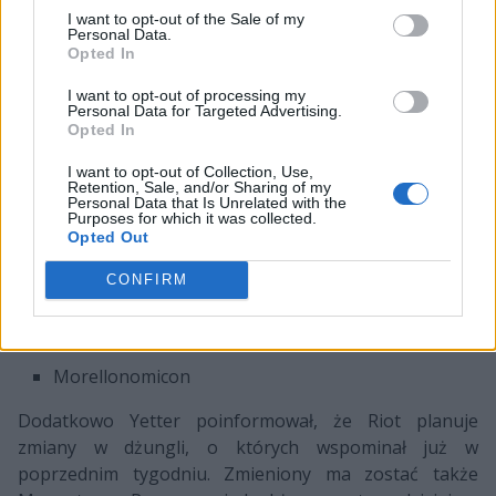
Skarner
Soraka
I want to opt-out of the Sale of my
Lee Sin
Personal Data.
Renekton
Varus
Tryndamere
Opted In
Camille
Braum
Amumu
I want to opt-out of processing my
Personal Data for Targeted Advertising.
Opted In
Wzmocnione przedmioty:
I want to opt-out of Collection, Use,
Retention, Sale, and/or Sharing of my
Everfrost
Personal Data that Is Unrelated with the
Purposes for which it was collected.
Cosmic Drive
Opted Out
Guinsoo' Rageblade
CONFIRM
Chempunk Chainsword
Mortal Reminder
Morellonomicon
Dodatkowo Yetter poinformował, że Riot planuje
zmiany w dżungli, o których wspominał już w
poprzednim tygodniu. Zmieniony ma zostać także