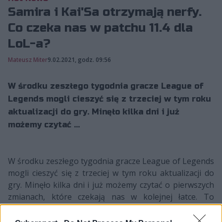
Samira i Kai'Sa otrzymają nerfy.
Co czeka nas w patchu 11.4 dla
LoL-a?
Mateusz Miter
9.02.2021, godz. 09:56
W środku zeszłego tygodnia gracze League of
Legends mogli cieszyć się z trzeciej w tym roku
aktualizacji do gry. Minęło kilka dni i już
możemy czytać ...
W środku zeszłego tygodnia gracze League of Legends
mogli cieszyć się z trzeciej w tym roku aktualizacji do
gry. Minęło kilka dni i już możemy czytać o pierwszych
zmianach, które czekają nas w kolejnej łatce. To
oczywiście za sprawą Lead Gameplay Designera dla
LoL-a, czyli Marka "Scruffy'ego" Yettera, który