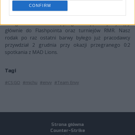
oczekiwania spore, ale wiele problemów związanych
CONFIRM
m.in. z pandemią uniemożliwiło rozwój projektu. Dość
powiedzieć, że w trakcie minionego roku MICHU
rozegrał zaledwie 74 mapy, ograniczając swoje występy
głównie do Flashpointa oraz turniejów RMR. Nasz
rodak po raz ostatni barwy byłego już pracodawcy
przywdział 2 grudnia przy okazji przegranego 0:2
spotkania z MAD Lions.
Tagi
#CS:GO
#michu
#envy
#Team Envy
Strona główna
Counter-Strike