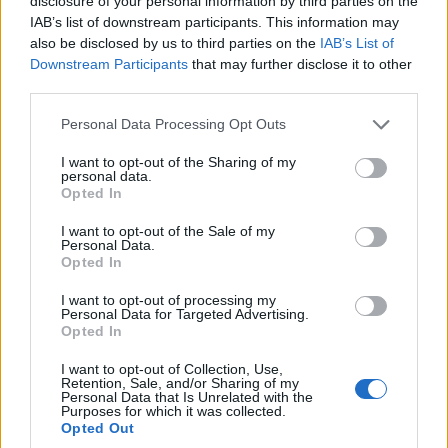
disclosure of your personal information by third parties on the
–
Od dziś oficjalnie jestem wolnym zawodnikiem, a mój
IAB’s list of downstream participants. This information may
kontrakt z Envy został rozwiązany. Poszukiwania nowej
also be disclosed by us to third parties on the
IAB’s List of
drużyny trwają w najlepsze, bardzo tęsknie za
Downstream Participants
that may further disclose it to other
codziennymi treningami i oficjalnymi meczami. Nie
third parties.
ukrywam, że nie mogę się doczekać kolejnych szans i
okazji, aby w końcu osiągnąć coś, czego do tej pory mi
Personal Data Processing Opt Outs
się nie udało
– ogłosił sam 24-latek za pośrednictwem
I want to opt-out of the Sharing of my
mediów społecznościowych. Przypomnijmy, że od
personal data.
Opted In
połowy stycznia MICHU wraz z całym dotychczasowym
składem wylądował na ławce rezerwowych, gdyż Envy
I want to opt-out of the Sale of my
postanowiło zamknąć dywizję CS:GO. Od tego czasu
Personal Data.
Opted In
Polaka oglądaliśmy głównie w grze miksowej w
szeregach StyluDunów.
I want to opt-out of processing my
Personal Data for Targeted Advertising.
Przygoda Müller z Envy rozpoczęła się w styczniu 2020
Opted In
roku. Polak po indywidualnie udanym pobycie w
I want to opt-out of Collection, Use,
Virtus.pro chciał spróbować swoich sił w zespole
Retention, Sale, and/or Sharing of my
Personal Data that Is Unrelated with the
międzynarodowym i ostatecznie zdecydował się przyjąć
Purposes for which it was collected.
ofertę amerykańskiej organizacji. Plany były duże,
Opted Out