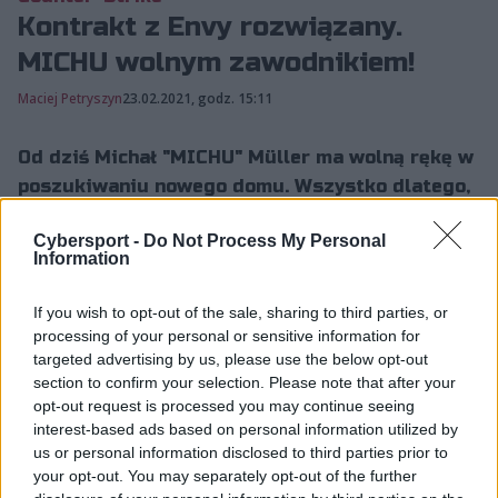
Kontrakt z Envy rozwiązany.
MICHU wolnym zawodnikiem!
Maciej Petryszyn
23.02.2021, godz. 15:11
Od dziś Michał "MICHU" Müller ma wolną rękę w
poszukiwaniu nowego domu. Wszystko dlatego,
że umowa, która dotychczas wiązała polskiego
Cybersport -
Do Not Process My Personal
strzelca z Team...
Information
If you wish to opt-out of the sale, sharing to third parties, or
Od dziś Michał "MICHU" Müller ma wolną rękę w
processing of your personal or sensitive information for
poszukiwaniu nowego domu. Wszystko dlatego, że
targeted advertising by us, please use the below opt-out
umowa, która dotychczas wiązała polskiego strzelca z
section to confirm your selection. Please note that after your
Teamem Envy, została rozwiązana, co oznacza, że jego
opt-out request is processed you may continue seeing
interest-based ads based on personal information utilized by
potencjalny przyszły pracodawca nie będzie musiał
us or personal information disclosed to third parties prior to
płacić żadnej kwoty odstępnego.
your opt-out. You may separately opt-out of the further