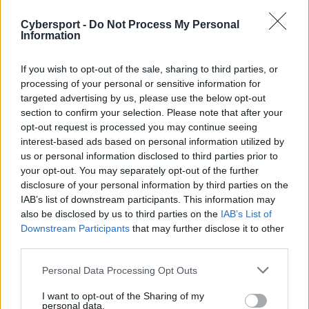
Oryginalne zestawienie piratesports bardzo różniło się
Cybersport -
Do Not Process My Personal
Information
od tego, które było wystawiane przez organizację w
ostatnich tygodniach. Wszystko dlatego, że dokładnie
If you wish to opt-out of the sale, sharing to third parties, or
dwa miesiące temu w formacji doszło do całkowitej
processing of your personal or sensitive information for
zmiany koncepcji, a fotel zachował tylko jeden z pięciu
targeted advertising by us, please use the below opt-out
graczy, Łukasz „MWLKY” Pachucki. Wakaty wypełnili
section to confirm your selection. Please note that after your
inni uczestnicy projektu – Maciej „mYR” Żuk, Kamil
opt-out request is processed you may continue seeing
„suonko” Węgrzynkiewicz i Łukasz „splawik” Jahns –
interest-based ads based on personal information utilized by
oraz krótko reprezentujący AVEZ Kacper „Riczi
us or personal information disclosed to third parties prior to
your opt-out. You may separately opt-out of the further
Maszynka” Benc. Po styczniowych roszadach drużynę
disclosure of your personal information by third parties on the
na placu boju mogliśmy oglądać m.in. w ramach 36.
IAB’s list of downstream participants. This information may
sezonu ligi ESEA Main, gdzie do tej pory w dwunastu
also be disclosed by us to third parties on the
IAB’s List of
spotkaniach uzbierała siedem zwycięstw. Na początku
Downstream Participants
that may further disclose it to other
miesiąca podopieczni Bartłomieja „BGG” Gawlasa brali
third parties.
też udział w zamkniętych kwalifikacjach do ESL
Personal Data Processing Opt Outs
Mistrzostw Polski Wiosna, jednak niczego w nich nie
wskórali.
I want to opt-out of the Sharing of my
personal data.