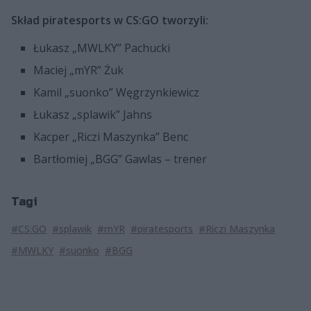
Skład piratesports w CS:GO tworzyli:
Łukasz „MWLKY” Pachucki
Maciej „mYR” Żuk
Kamil „suonko” Węgrzynkiewicz
Łukasz „splawik” Jahns
Kacper „Riczi Maszynka” Benc
Bartłomiej „BGG” Gawlas – trener
Tagi
#CS:GO
#splawik
#mYR
#piratesports
#Riczi Maszynka
#MWLKY
#suonko
#BGG