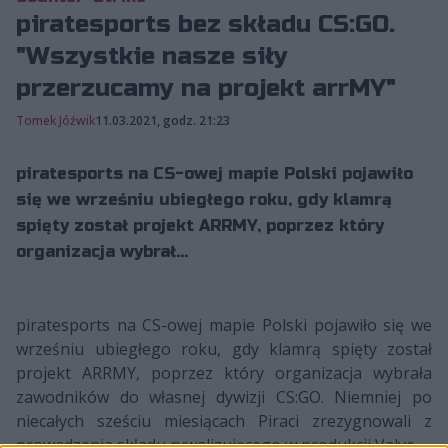
piratesports bez składu CS:GO.
"Wszystkie nasze siły
przerzucamy na projekt arrMY"
Tomek Jóźwik
11.03.2021, godz. 21:23
piratesports na CS-owej mapie Polski pojawiło
się we wrześniu ubiegłego roku, gdy klamrą
spięty został projekt ARRMY, poprzez który
organizacja wybrał...
piratesports na CS-owej mapie Polski pojawiło się we
wrześniu ubiegłego roku, gdy klamrą spięty został
projekt ARRMY, poprzez który organizacja wybrała
zawodników do własnej dywizji CS:GO. Niemniej po
niecałych sześciu miesiącach Piraci zrezygnowali z
prowadzenia składu rywalizującego w produkcji Valve.