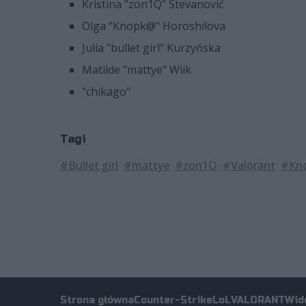
Kristina "zon1Q" Stevanović
Olga "Knopk@" Horoshilova
Julia "bullet girl" Kurzyńska
Matilde "mattye" Wiik
"chikago"
Tagi
#Bullet girl
#mattye
#zon1Q
#Valorant
#Kn
Strona główna
Counter-Strike
LoL
VALORANT
Wid