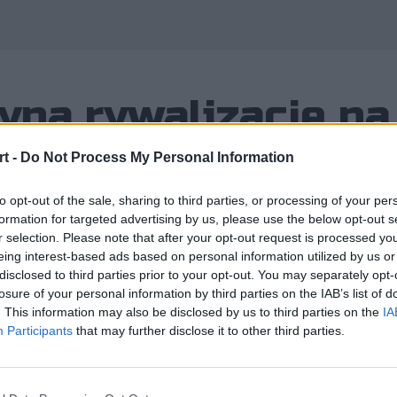
zyna rywalizację na
t -
Do Not Process My Personal Information
to opt-out of the sale, sharing to third parties, or processing of your per
formation for targeted advertising by us, please use the below opt-out s
r selection. Please note that after your opt-out request is processed y
eing interest-based ads based on personal information utilized by us or
" Kurzyńska była na dobrą sprawę jedy
disclosed to third parties prior to your opt-out. You may separately opt-
losure of your personal information by third parties on the IAB’s list of
iędzynarodowej kobiecej scenie Coun
. This information may also be disclosed by us to third parties on the
IA
Participants
that may further disclose it to other third parties.