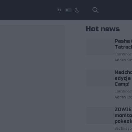
Hot news
Pasha 
Tatrac
Counter-Str
Adrian Ko
Nadcho
edycja
Camp!
Counter-Str
Adrian Ko
ZOWIE 
monito
pokazi
Bez kategor