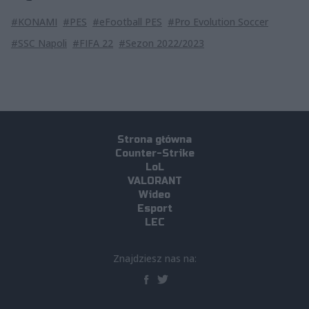
#KONAMI
#PES
#eFootball PES
#Pro Evolution Soccer
#SSC Napoli
#FIFA 22
#Sezon 2022/2023
Strona główna
Counter-Strike
LoL
VALORANT
Wideo
Esport
LEC
Znajdziesz nas na: