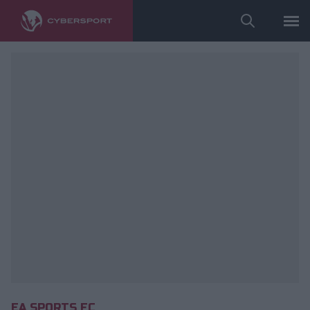
fot. twitter.com/officialpes
EA SPORTS FC