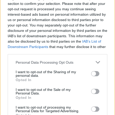
2022/2023. Ponadto Konami stanie się również
section to confirm your selection. Please note that after your
oficjalnym partnerem centrum szkoleniowego SSC
opt-out request is processed you may continue seeing
interest-based ads based on personal information utilized by
Napoli. Tu umowa ma z kolei obowiązywać już od 1
us or personal information disclosed to third parties prior to
lipca 2021 roku.
your opt-out. You may separately opt-out of the further
disclosure of your personal information by third parties on the
–
Dzięki bliskiej współpracy pomiędzy naszymi dwiema
IAB’s list of downstream participants. This information may
firmami chcemy dalej umacniać eFootball PES jako
also be disclosed by us to third parties on the
IAB’s List of
docelową serię gier wideo dla włoskiego futbolu
–
Downstream Participants
that may further disclose it to other
skomentował całą sprawę Naoki Morita, prezes
third parties.
Konami.
Personal Data Processing Opt Outs
–
Cieszymy się, że możemy rozpocząć to ekskluzywne
I want to opt-out of the Sharing of my
partnerstwo z innowacyjną, międzynarodową marką,
personal data.
jaką jest Konami. Wszystko w celu tworzenia treści i
Opted In
wyjątkowych doświadczeń dla fanów Napoli. To
I want to opt-out of the Sale of my
partnerstwo jest kolejnym krokiem w szerszym
Personal Data.
dążeniu do umiędzynarodowienia naszej marki, nad
Opted In
czym klub pracował w ostatnich latach –
dodała z kolei
I want to opt-out of processing my
Serena Salvione, dyrektor ds. rozwoju
Personal Data for Targeted Advertising.