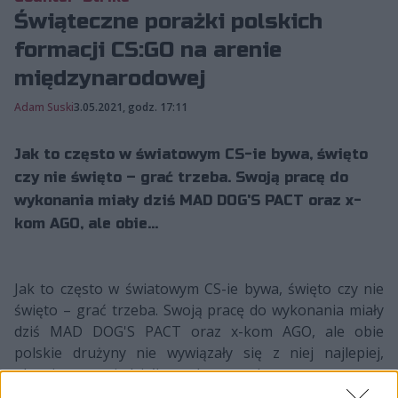
Świąteczne porażki polskich
formacji CS:GO na arenie
międzynarodowej
Adam Suski
3.05.2021, godz. 17:11
Jak to często w światowym CS-ie bywa, święto
czy nie święto – grać trzeba. Swoją pracę do
wykonania miały dziś MAD DOG'S PACT oraz x-
kom AGO, ale obie...
Jak to często w światowym CS-ie bywa, święto czy nie
święto – grać trzeba. Swoją pracę do wykonania miały
dziś MAD DOG'S PACT oraz x-kom AGO, ale obie
polskie drużyny nie wywiązały się z niej najlepiej,
ulegając w poniedziałkowych meczach.