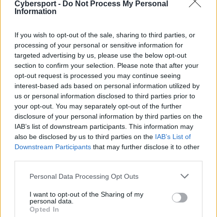
Cybersport -
Do Not Process My Personal
Stosunkowo wcześnie musieli obudzić się dziś gracze
Information
PACTU, wszak ci tuż przed 10 rozpoczęli starcie z
Endpoint CeX. Na początek obie piątki zabrały nas na
If you wish to opt-out of the sale, sharing to third parties, or
Trainia, który był wyborem Polaków. Gra na pociągowej
processing of your personal or sensitive information for
mapie toczyła się w dość wyrównanych okolicznościach
targeted advertising by us, please use the below opt-out
i długo mogliśmy zastanawiać się, na czyją stronę
section to confirm your selection. Please note that after your
ostatecznie przechyli się szala. Finalnie lepsi okazali się
opt-out request is processed you may continue seeing
interest-based ads based on personal information utilized by
rywale z zagranicy, którzy triumfowali po dogrywce.
us or personal information disclosed to third parties prior to
Emocji całkiem sporo było także na Inferno. Tam
your opt-out. You may separately opt-out of the further
wprawdzie sytuację przez większość czasu zdawała się
disclosure of your personal information by third parties on the
kontrolować ekipa Thomasa "Thomasa" Uttinga, lecz
IAB’s list of downstream participants. This information may
po zmianie stron także i Kamil "Sobol" Sobolewski wraz
also be disclosed by us to third parties on the
IAB’s List of
z kompanami dali o sobie znać. Niemniej strat
Downstream Participants
that may further disclose it to other
poniesionych przed przerwą nie udało się odrobić i
third parties.
nadwiślańska piątka musiała uznać wyższość
Personal Data Processing Opt Outs
przeciwnika w kolejnym meczu LOOT.BET Season 9.
I want to opt-out of the Sharing of my
Nadzieją na poprawę nastrojów rodzimych kibiców było
personal data.
Opted In
AGO, które tego popołudnia przystąpiło do rywalizacji