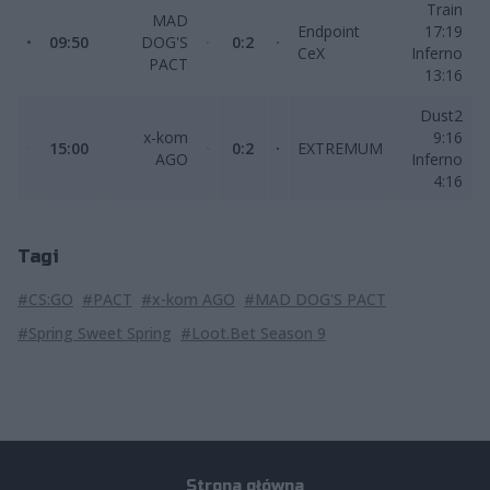
Train
MAD
Endpoint
17:19
09:50
DOG'S
0:2
CeX
Inferno
PACT
13:16
Dust2
x-kom
9:16
15:00
0:2
EXTREMUM
AGO
Inferno
4:16
Tagi
#CS:GO
#PACT
#x-kom AGO
#MAD DOG'S PACT
#Spring Sweet Spring
#Loot.Bet Season 9
Strona główna