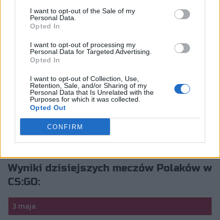
w play-offach Spring Sweet Spring 1. Niemniej już teraz
I want to opt-out of the Sale of my
wiemy, że przygoda w fazie pucharowej tych rozgrywek
Personal Data.
Opted In
w wykonaniu Jastrzębi nie należała do najdłuższych.
Ekipa Karola "rallena" Rodowicza zaliczyła bowiem
I want to opt-out of processing my
Personal Data for Targeted Advertising.
porażkę już w pierwszym spotkaniu, co oznaczało
Opted In
rychłą eliminację z zawodów. Do tego polski skład
zaprezentował się z mocno przeciętnej strony.
I want to opt-out of Collection, Use,
Retention, Sale, and/or Sharing of my
Równorzędna walka skończyła się właściwie wraz z
Personal Data that Is Unrelated with the
zamknięciem pierwszej połowy gry na Duście2 –
Purposes for which it was collected.
Opted Out
później na serwerze rządzili już oponenci, a dowodem
ich przewagi może być zdominowane przez nich
CONFIRM
Inferno, na którym x-kom AGO zgarnęło ledwo cztery
oczka.
Wyniki dzisiejszych meczów Polaków w
CS:GO:
3 maja