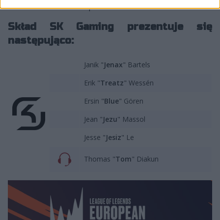
karierze samodzielna praca w LEC-u.
Skład SK Gaming prezentuje się
następująco:
Janik "
Jenax
" Bartels
Erik "
Treatz
" Wessén
Ersin "
Blue
" Gören
Jean "
Jezu
" Massol
Jesse "
Jesiz
" Le
Thomas "
Tom
" Diakun