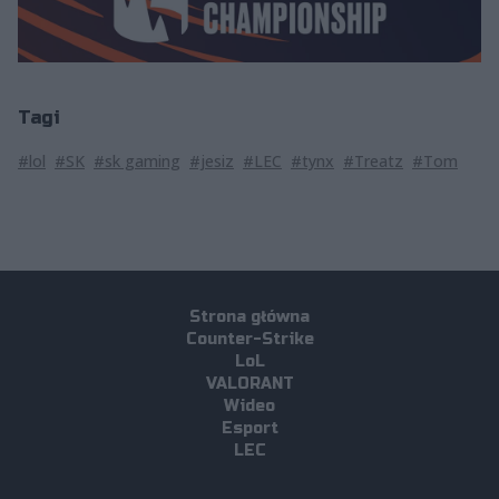
Tagi
#lol
#SK
#sk gaming
#jesiz
#LEC
#tynx
#Treatz
#Tom
Strona główna
Counter-Strike
LoL
VALORANT
Wideo
Esport
LEC