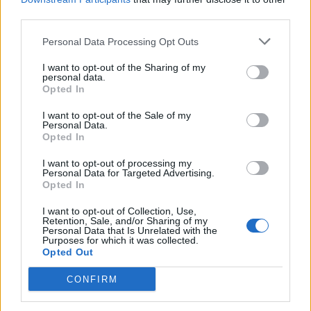
third parties.
Od supporta do junglera
Personal Data Processing Opt Outs
Na tym nie koniec ciekawych roszad, bowiem
I want to opt-out of the Sharing of my
dotychczasowy support również pozostał w składzie.
personal data.
Erik "Treatz" Wessén , bo o nim tu mowa, w
Opted In
nadchodzącym splicie pełnić będzie jednak rolę
I want to opt-out of the Sale of my
junglera, zastępując Kristiana "TynXa" Østergaarda
Personal Data.
Hansena, który został przesunięty na ławkę
Opted In
rezerwowych i w najbliższym czasie ma opuścić zespół.
I want to opt-out of processing my
–
Gra w dżungli nie była czymś, na co nastawiałem się
Personal Data for Targeted Advertising.
w kontekście nadchodzącego splitu, ale mimo to
Opted In
zamierzam dać z siebie wszystko, bo zwiększenie
I want to opt-out of Collection, Use,
szansy drużyny na zwycięstwo zawsze było moim
Retention, Sale, and/or Sharing of my
Personal Data that Is Unrelated with the
priorytetem
– stwierdził Treatz, który po raz ostatni
Purposes for which it was collected.
jako leśnik występował sześć lat temu na początku
Opted Out
swojej kariery. Za wyniki ekipy odpowiedzialny będzie
CONFIRM
natomiast dotychczasowy asystent Jesiza, Thomas
"Tom" Diakun, dla którego będzie to pierwsza w