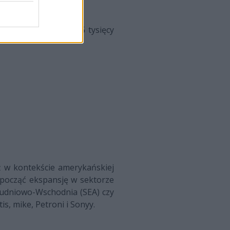
najdzie się ponad 365 tysięcy
eż w kontekście amerykańskiej
ozpocząć ekspansję w sektorze
ołudniowo-Wschodnia (SEA) czy
, mike, Petroni i Sonyy.