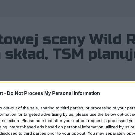
towej sceny Wild R
 skład, TSM planuj
t -
Do Not Process My Personal Information
łosiła nowy skład w League of Legen
to opt-out of the sale, sharing to third parties, or processing of your per
formation for targeted advertising by us, please use the below opt-out s
użyna poinformowała, że w mobilnej 
r selection. Please note that after your opt-out request is processed y
eing interest-based ads based on personal information utilized by us or
disclosed to third parties prior to your opt-out. You may separately opt-