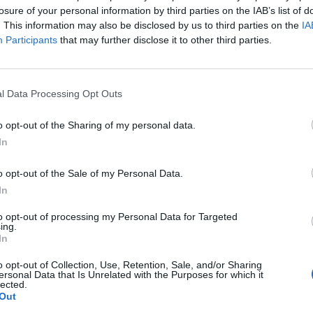
losure of your personal information by third parties on the IAB’s list of
 w
League of Legends: Wild Rift
. Jeszcze w marcu ukraińsk
. This information may also be disclosed by us to third parties on the
IA
Participants
that may further disclose it to other third parties.
zentowało ich pięciu chińskich graczy. Teraz okazuje się
ere
l Data Processing Opt Outs
o opt-out of the Sharing of my personal data.
ziewana, że już za kilka dni startuje impreza z cyklu Origi
In
 MENA. Nowa drużyna Natus Vincere na to wydarzenie preze
o opt-out of the Sale of my Personal Data.
In
to opt-out of processing my Personal Data for Targeted
ing.
In
o opt-out of Collection, Use, Retention, Sale, and/or Sharing
ersonal Data that Is Unrelated with the Purposes for which it
lected.
Out
a ma być przez Vladimira "Ospreya" Gonchara, który został