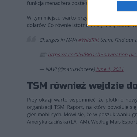
funkcja menadżera została przydzielona Vladis
W tym miejscu warto przypomnieć, że w puli nag
dolarów. Co równie istotne, finały mają zostać 
Changes in NAVI
#WildRift
team. Find out all
📰:
https://t.co/XlxifBKDeh
#navination
pic
— NAVI (@natusvincere)
June 1, 2021
TSM również wejdzie do
Przy okazji warto wspomnieć, że plotki o nowy
organizacji TSM. Raport, na który powołuje si
gier mobilnych. Mówi się, że w poszukiwaniu gr
Ameryka Łacińska (LATAM). Według Mais Esports 