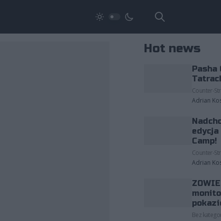
Hot news
Pasha 
Tatrac
Counter-Str
Adrian Ko
Nadcho
edycja
Camp!
Counter-Str
Adrian Ko
ZOWIE 
monito
pokazi
Bez kategor