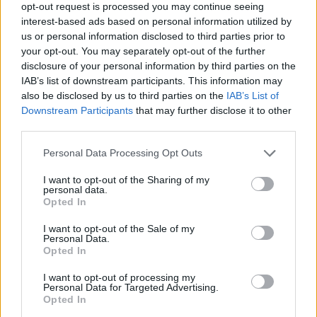
opt-out request is processed you may continue seeing
która weszła na scenę Wild Rifta.
interest-based ads based on personal information utilized by
us or personal information disclosed to third parties prior to
Ze względu na to, że mobilna produkcja Riot Games ma
your opt-out. You may separately opt-out of the further
niespełna rok, bowiem otwarta beta gry pojawiła się w
disclosure of your personal information by third parties on the
Korei Południowej w październiku zeszłego roku, to nie
IAB’s list of downstream participants. This information may
sposób powiedzieć wiele o graczach, którzy będą
also be disclosed by us to third parties on the
IAB’s List of
występować pod banderą KT Rolster. Jedyne co
Downstream Participants
that may further disclose it to other
third parties.
możemy znaleźć na ich temat to fakt, że kilku z nich ma
trochę doświadczenia z Honor of Kings, znanym też
Personal Data Processing Opt Outs
jako Arena of Valor. Niemniej według niektórych źródeł,
plotki o chęci stworzenia ekipy w Wild Rifcie przez
I want to opt-out of the Sharing of my
personal data.
organizację krążyły od kilku dobrych miesięcy. Można
Opted In
się zatem spodziewać, że jest ona naprawdę
doszlifowana i może zawojować azjatycką scenę.
I want to opt-out of the Sale of my
Personal Data.
Opted In
Tak prezentuje się skład KT Rolster w
LoL: Wild Rift:
I want to opt-out of processing my
Personal Data for Targeted Advertising.
Opted In
Jeong "Ratel" Yun-ho