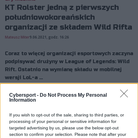
KT Rolster jedną z pierwszych
południowokoreańskich
organizacji ze składem Wild Rifta
Mateusz Miter
9.06.2021, godz. 16:26
Coraz to więcej organizacji esportowych zaczyna
podpisywać drużyny w League of Legends: Wild
Rift. Ostatnio na wymianę składu w mobilnej
wersji LoL-a ...
Cybersport -
Do Not Process My Personal
Coraz to więcej organizacji esportowych zaczyna
Information
podpisywać drużyny w
League of Legends: Wild Rift
.
Ostatnio na wymianę składu w mobilnej wersji LoL-a
If you wish to opt-out of the sale, sharing to third parties, or
processing of your personal or sensitive information for
zdecydowało się Natus Vincere
, natomiast teraz o
targeted advertising by us, please use the below opt-out
zakontraktowanie drużyny pokusiło się KT Rolster. To
section to confirm your selection. Please note that after your
jedna z pierwszych południowokoreańskich organizacji,