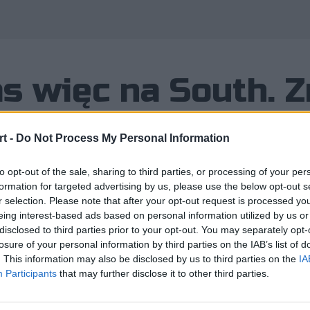
as więc na South. 
rużyny MSL-a
t -
Do Not Process My Personal Information
to opt-out of the sale, sharing to third parties, or processing of your per
formation for targeted advertising by us, please use the below opt-out s
r selection. Please note that after your opt-out request is processed y
jakiś czas temu zapowiadał, że budu
eing interest-based ads based on personal information utilized by us or
disclosed to third parties prior to your opt-out. You may separately opt-
ć na międzynarodowe salony. Niemnie
losure of your personal information by third parties on the IAB’s list of
. This information may also be disclosed by us to third parties on the
IA
Participants
that may further disclose it to other third parties.
zapowiadał, że buduje nowy zespół, wraz z którym zamie