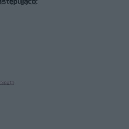
astępująco:
#South