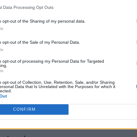
stateczny kształt oraz całkiem interesującą nazwę.
l Data Processing Opt Outs
 na południe
o opt-out of the Sharing of my personal data.
In
wiązaniem do nieodżałowanego North. Zresztą, w przeszł
tować barwy podległej FC Kopenhadze organizacji. Poz
o opt-out of the Sale of my Personal Data.
Gi" Hansen, którzy podobnie jak Lauridsen pozostawali p
In
o mówiło się nawet, że po nieudanej przygodzie z Astra
to opt-out of processing my Personal Data for Targeted
 czy inaczej, pozostałe dwa fotele zgarnęli doświadczony J
ing.
In
ssor" Sørensen.
o opt-out of Collection, Use, Retention, Sale, and/or Sharing
lazłem już wszystkich graczy, którzy stanowią dobre połąc
ersonal Data that Is Unrelated with the Purposes for which it
lected.
też zachęcał chętne do podjęcia współpracy organizacje do k
Out
k więc poszukiwania nadal trwają. A w międzyczasie piątk
baczymy ich już dziś, gdy o godzinie 17:00 podejmą Ro
CONFIRM
TI 2021. Jeżeli uda im się wygrać to w kolejnej, decydującej