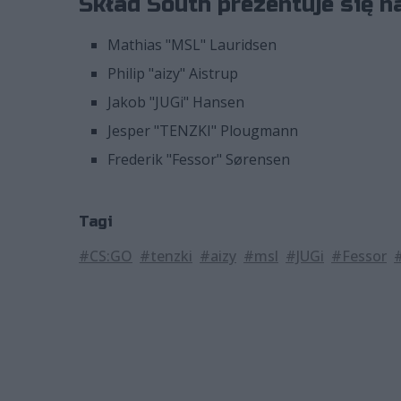
Skład South prezentuje się n
Mathias "⁠MSL⁠" Lauridsen
Philip "⁠aizy⁠" Aistrup
Jakob "⁠JUGi⁠" Hansen
Jesper "⁠TENZKI⁠" Plougmann
Frederik "⁠Fessor⁠" Sørensen
Tagi
#CS:GO
#tenzki
#aizy
#msl
#JUGi
#Fessor