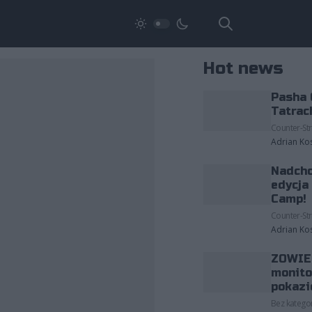
Hot news
Pasha 
Tatrac
Counter-Str
Adrian Ko
Nadcho
edycja
Camp!
Counter-Str
Adrian Ko
ZOWIE 
monito
pokazi
Bez kategor