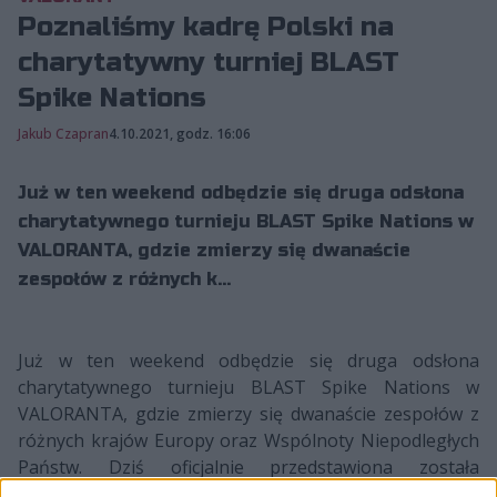
Poznaliśmy kadrę Polski na
charytatywny turniej BLAST
Spike Nations
Jakub Czapran
4.10.2021, godz. 16:06
Już w ten weekend odbędzie się druga odsłona
charytatywnego turnieju BLAST Spike Nations w
VALORANTA, gdzie zmierzy się dwanaście
zespołów z różnych k...
Już w ten weekend odbędzie się druga odsłona
charytatywnego turnieju BLAST Spike Nations w
VALORANTA, gdzie zmierzy się dwanaście zespołów z
różnych krajów Europy oraz Wspólnoty Niepodległych
Państw. Dziś oficjalnie przedstawiona została
reprezentacja Polski, w której znajduje się m.in. jeden z