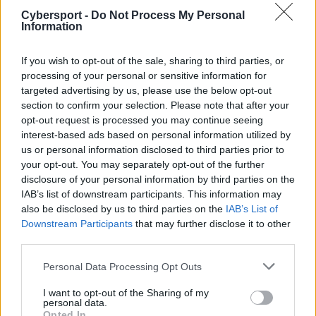
najlepszych polskich zawodników w najnowszym tytule
Cybersport -
Do Not Process My Personal
Information
od Riotu.
Znamy składy na BLAST Spike Nations
If you wish to opt-out of the sale, sharing to third parties, or
processing of your personal or sensitive information for
Za pośrednictwem swoich mediów społecznościowych
targeted advertising by us, please use the below opt-out
section to confirm your selection. Please note that after your
BLAST oficjalnie przedstawił reprezentacje dwunastu
opt-out request is processed you may continue seeing
państw, które wezmą udział w drugiej edycji BLAST
interest-based ads based on personal information utilized by
Spike Nations, startującej już 7 października. W puli
us or personal information disclosed to third parties prior to
nagród znajduje się sześćdziesiąt tysięcy euro, które w
your opt-out. You may separately opt-out of the further
całości zostanie przekazane na cele charytatywne. W
disclosure of your personal information by third parties on the
zespołach nie zabraknie profesjonalnych zawodników,
IAB’s list of downstream participants. This information may
takich jak Patryk "paTiTek" Fabrowski w reprezentacji
also be disclosed by us to third parties on the
IAB’s List of
Downstream Participants
that may further disclose it to other
Polski czy Christian "loWel" Garcia Antoran w kadrze
third parties.
Hiszpanii, jednak w drużynach będą również
streamerzy oraz influencerzy.
Personal Data Processing Opt Outs
Do paTiTka dołączy m.in. jego dobry kolega Dawid
I want to opt-out of the Sharing of my
personal data.
"xype" Lach, który aktualnie zajmuje się
Opted In