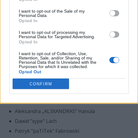
streamowaniem oraz tworzeniem contentu dla
devils.one, jednak warto w tym przypadku pamiętać o
I want to opt-out of the Sale of my
Personal Data.
jego profesjonalnej przeszłości w CS:GO, gdzie
Opted In
występował m.in. w Izako Boars. U boku wspomnianej
dwójki grać będzie m.in. Aleksandra „AL3XANDRAS”
I want to opt-out of processing my
Personal Data for Targeted Advertising.
Hanula,
która niedawno została ogłoszona jako
Opted In
zawodniczka kobiecej dywizji VALORANTA w
devils.one
. Skład Polaków uzupełnią Mateusz "Emelejt"
I want to opt-out of Collection, Use,
Retention, Sale, and/or Sharing of my
Beczkowiak oraz Damian "Nsane" Łuciów, którzy
Personal Data that Is Unrelated with the
Purposes for which it was collected.
regularnie zajmują się streamowaniem, a oprócz tego
Opted Out
komentowaniem turniejów w VALORANTA od BeLoud.
CONFIRM
Skład reprezentacji Polski na BLAST Spike
Nations prezentuje się następująco:
Aleksandra „AL3XANDRAS” Hanula
Dawid "xype" Lach
Patryk "paTiTek" Fabrowski