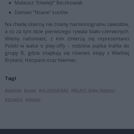
Mateusz "Emelejt" Beczkowiak
Damian "Nsane" Łuciów
Na chwilę obecną nie znamy harmonogramu zawodów,
a co za tym idzie pierwszego rywala biało-czerwonych.
Wiemy natomiast, z kim zmierzą się reprezentanci
Polski w walce o play-offy – rodzima piątka trafiła do
grupy B, gdzie znajdują się również ekipy z Wielkiej
Brytanii, Hiszpanii oraz Niemiec.
Tagi
#patitek
#xype
#AL3XANDRAS
#BLAST Spike Nations
#Emelejt
#Nsane