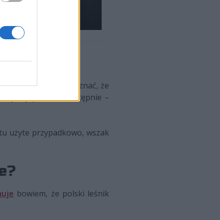
rançaise. Trzeba przyznać, że
ej edycji LFL, a następnie –
 tu użyte przypadkowo, wszak
ie?
muje
bowiem, że polski leśnik