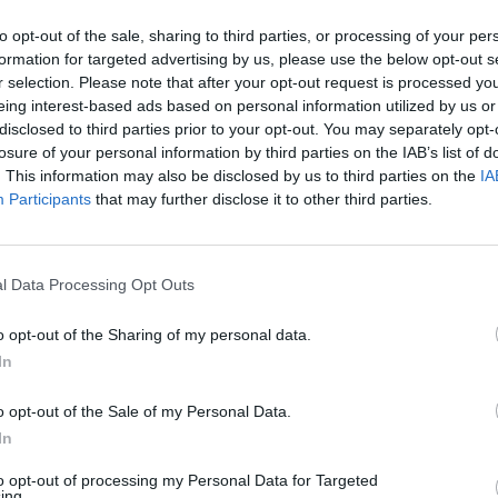
pean Championship będziemy się emocjonować występami
to opt-out of the sale, sharing to third parties, or processing of your per
 Upcomer. Jak bowiem podają, Jakub "Cinkrof" Rokicki m
formation for targeted advertising by us, please use the below opt-out s
r selection. Please note that after your opt-out request is processed y
eing interest-based ads based on personal information utilized by us or
disclosed to third parties prior to your opt-out. You may separately opt-
losure of your personal information by third parties on the IAB’s list of
nsfery na scenie League of Legends:
. This information may also be disclosed by us to third parties on the
IA
Participants
that may further disclose it to other third parties.
l Data Processing Opt Outs
o opt-out of the Sharing of my personal data.
In
o opt-out of the Sale of my Personal Data.
In
to opt-out of processing my Personal Data for Targeted
ing.