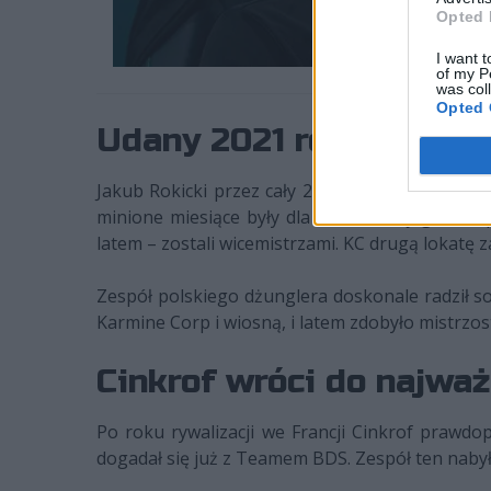
Opted 
I want t
of my P
was col
Opted 
Udany 2021 rok
Jakub Rokicki przez cały 2021 rok reprezentow
minione miesiące były dla Cinkrofa i jego kom
latem – zostali wicemistrzami. KC drugą lokatę z
Zespół polskiego dżunglera doskonale radził s
Karmine Corp i wiosną, i latem zdobyło mistrzo
Cinkrof wróci do najwa
Po roku rywalizacji we Francji Cinkrof prawd
dogadał się już z Teamem BDS. Zespół ten nabył