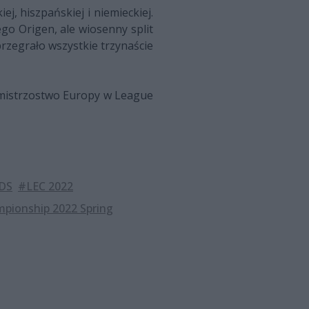
j, hiszpańskiej i niemieckiej.
go Origen, ale wiosenny split
rzegrało wszystkie trzynaście
o mistrzostwo Europy w League
DS
#LEC 2022
pionship 2022 Spring