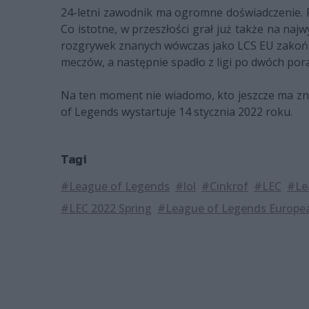
24-letni zawodnik ma ogromne doświadczenie. Ryw
Co istotne, w przeszłości grał już także na na
rozgrywek znanych wówczas jako LCS EU zakończy
meczów, a następnie spadło z ligi po dwóch po
Na ten moment nie wiadomo, kto jeszcze ma zna
of Legends wystartuje 14 stycznia 2022 roku.
Tagi
#League of Legends
#lol
#Cinkrof
#LEC
#Le
#LEC 2022 Spring
#League of Legends Europe