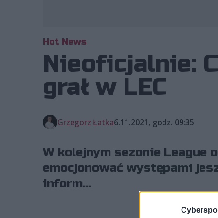
Hot News
Nieoficjalnie:
grał w LEC
Grzegorz Łatka
6.11.2021, godz. 09:35
W kolejnym sezonie League 
emocjonować występami jeszc
inform...
Cyberspor