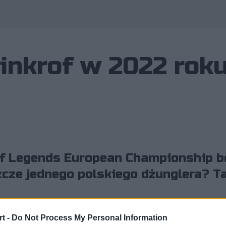
 Cinkrof w 2022 rok
of Legends European Championship b
ze jednego polskiego dżunglera? T
t -
Do Not Process My Personal Information