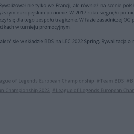
alizował nie tylko we Francji, ale również na scenie polskie
jwyższym europejskim poziomie. W 2017 roku sięgnęło po nie
ł się dla tego zespołu tragicznie. W fazie zasadniczej OG p
rażkach w turnieju promocyjnym.
leźć się w składzie BDS na LEC 2022 Spring. Rywalizacja 
ague of Legends European Championship
#Team BDS
#B
an Championship 2022
#League of Legends European Cham