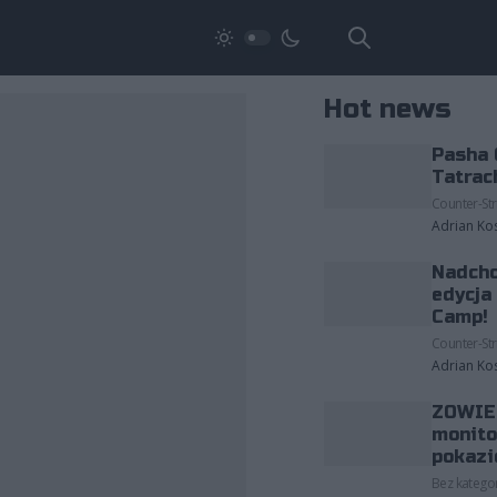
Hot news
Pasha 
Tatrac
Counter-Str
Adrian Ko
Nadcho
edycja
Camp!
Counter-Str
Adrian Ko
ZOWIE 
monito
pokazi
Bez kategor