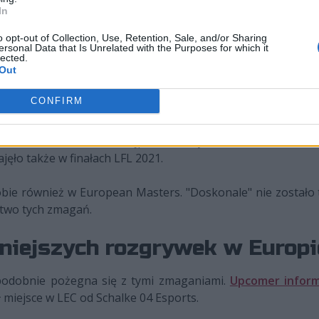
In
o opt-out of Collection, Use, Retention, Sale, and/or Sharing
ersonal Data that Is Unrelated with the Purposes for which it
lected.
Out
CONFIRM
ał barwy Karmine Corp, z którym rywalizował w La Ligue F
panów bardzo udane. Najpierw zdobyli mistrzostwo wiosenn
ajęło także w finałach LFL 2021.
obie również w European Masters. "Doskonale" nie zostało
stwo tych zmagań.
żniejszych rozgrywek w Europ
opodobnie pożegna się z tymi zmaganiami.
Upcomer infor
 miejsce w LEC od Schalke 04 Esports.