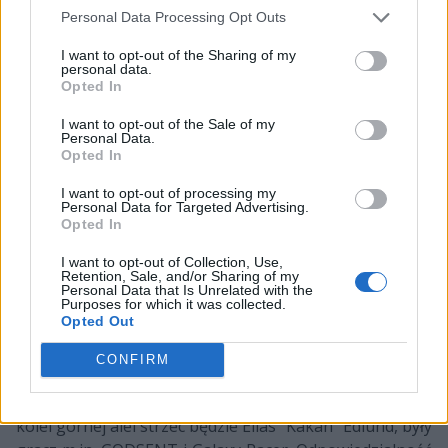
Nawet na European Masters nie było mu dane się
Personal Data Processing Opt Outs
dotychczas zaprezentować, chociaż aż trzykrotnie
stawał do gry o bilet na wspomniany turniej. Niemniej
I want to opt-out of the Sharing of my
personal data.
teraz przed nim kolejne wyzwanie w karierze, czyli
Opted In
poprowadzenie Wilków do udanego debiutu w
Ultralidze.
I want to opt-out of the Sale of my
Personal Data.
Opted In
Pomogą mu w tym m.in. jego rodak, Eimantas "Yashiro"
Šniukas, który miniony rok spędził pod skrzydłami
I want to opt-out of processing my
Personal Data for Targeted Advertising.
Gentlemen's Gaming, a w przeszłości związany był
Opted In
również z PRIDE. W najwyższej klasie rozgrywkowej w
Polsce grał też w przeszłości Kacper "Czypsy"
I want to opt-out of Collection, Use,
Retention, Sale, and/or Sharing of my
Zaparucha, jedyny Polak w składzie Iron Wolves. Co
Personal Data that Is Unrelated with the
warte wspomnienia, rodzimy support powraca na
Purposes for which it was collected.
Opted Out
nasze podwórko po kilkumiesięcznej przygodzie ze
sceną grecką. Tam brał w barwach mYinsanity, a jego
CONFIRM
klubowym kolegą był Paris "Souli" Sitzoukis, który teraz
odpowiedzialny będzie za kontrolę dżungli Wilków. Z
kolei górnej alei strzec będzie Elias "Kakan" Edlund, były