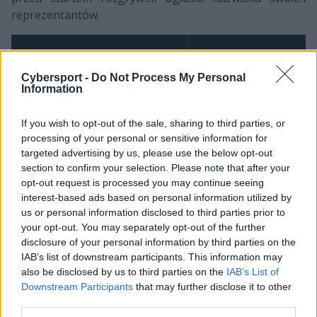
reprezentantów.
Cybersport -
Do Not Process My Personal
Information
If you wish to opt-out of the sale, sharing to third parties, or
processing of your personal or sensitive information for
Wilki w komplecie
targeted advertising by us, please use the below opt-out
section to confirm your selection. Please note that after your
Z zespołu, który w październiku mógł świętować
opt-out request is processed you may continue seeing
interest-based ads based on personal information utilized by
sukces przy okazji Expansion Tournament, pozostał
us or personal information disclosed to third parties prior to
tylko jeden gracz. Jest to Saulius "Saulius" Lukošius, 24-
your opt-out. You may separately opt-out of the further
letni midlaner, który jeszcze w 2015 roku miał szansę
disclosure of your personal information by third parties on the
na awans do europejskiego League Championship
IAB’s list of downstream participants. This information may
Series. Wówczas jednak jego Ascension dość szybko
also be disclosed by us to third parties on the
IAB’s List of
pożegnało się z marzeniami, a sam Lukošius ograniczył
Downstream Participants
that may further disclose it to other
się głównie do rywalizacji na rodzimym podwórku.
third parties.