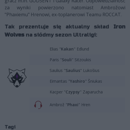
gracz m.in. GODSENT i Galaxy Racer. Odpowiedzialność
za wyniki powierzono natomiast Ambrožowi
"Phaxiemu" Hrenowi, ex-toplanerowi Teamu ROCCAT.
Tak prezentuje się aktualny skład
Iron
Wolves
na siódmy sezon Ultraligi:
Elias "
Kakan
" Edlund
Paris "
Souli
" Sitzoukis
Saulius "
Saulius
" Lukošius
Eimantas "
Yashiro
" Šniukas
Kacper "
Czypsy
" Zaparucha
Ambrož "
Phaxi
" Hren
Tagi