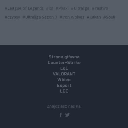
#League of Legends
#lol
#Phaxi
#Ultraliga
#Yashiro
#czypsy
#Ultraliga Sezon 7
#Iron Wolves
#Kakan
#Souli
Strona główna
Counter-Strike
LoL
VALORANT
Wideo
Esport
LEC
Znajdziesz nas na: