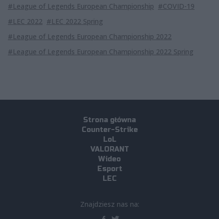
#League of Legends European Championship
#COVID-19
#LEC 2022
#LEC 2022 Spring
#League of Legends European Championship 2022
#League of Legends European Championship 2022 Spring
Strona główna
Counter-Strike
LoL
VALORANT
Wideo
Esport
LEC
Znajdziesz nas na: