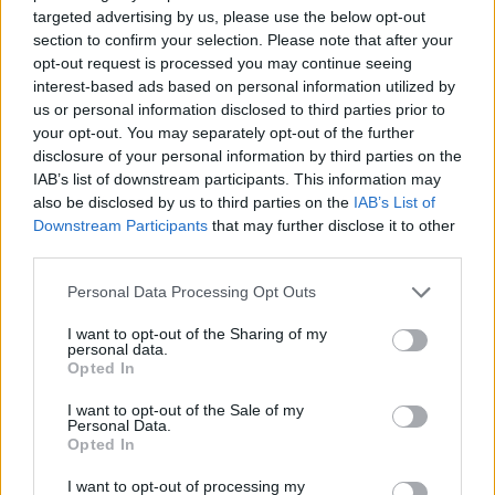
to mimo przeciwności losu. Przeciwności, o których
targeted advertising by us, please use the below opt-out
section to confirm your selection. Please note that after your
dowiedzieliśmy się dopiero po potyczce Samurajów z
opt-out request is processed you may continue seeing
MAD Lions.
interest-based ads based on personal information utilized by
us or personal information disclosed to third parties prior to
2-1 w pierwszej kolejce LEC
your opt-out. You may separately opt-out of the further
disclosure of your personal information by third parties on the
G2 w piątkowy wieczór rozprawiło się z EXCEL
IAB’s list of downstream participants. This information may
ESPORTS, zaś w sobotę ograło Astralis. Choć
also be disclosed by us to third parties on the
IAB’s List of
spodziewano się, że Rasmus "caPs" Winther i jego
Downstream Participants
that may further disclose it to other
koledzy wygrają te dwa mecze, to sam styl nie był do
third parties.
końca przekonujący. Do perfekcyjnej inauguracyjnej
Personal Data Processing Opt Outs
rundy formacja Duńczyka potrzebowała zwycięstwa z
MAD Lions, ale tego nie udało się osiągnąć. Zespół
I want to opt-out of the Sharing of my
broniący mistrzostwa LEC okazał się lepszy.
personal data.
Opted In
Zaskakujący komunikat G2
I want to opt-out of the Sale of my
Personal Data.
Tuż po zakończeniu ostatniej potyczki pierwszej rundy
Opted In
w mediach społecznościowych pojawił się zaskakujący
I want to opt-out of processing my