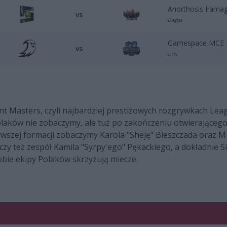
Anorthosis Fama
vs
Daglas
Gamespace MCE
vs
Uciu
t Masters, czyli najbardziej prestiżowych rozgrywkach Lea
aków nie zobaczymy, ale tuż po zakończeniu otwierającego 
erwszej formacji zobaczymy Karola "Sheję" Bieszczada oraz 
zy też zespół Kamila "Syrpy'ego" Pękackiego, a dokładnie S
bie ekipy Polaków skrzyżują miecze.