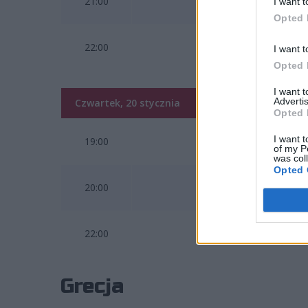
21:00
I want t
Pyrka
Opted 
22:00
BISONS ECLUB
I want t
Opted 
I want 
Advertis
Czwartek, 20 stycznia
Opted 
I want t
19:00
Giants
of my P
was col
Opted 
20:00
Finetwork KOI
Team Heretics
22:00
Zwyroo
Grecja