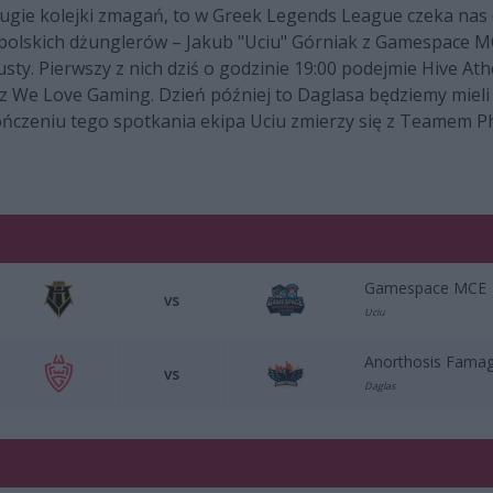
drugie kolejki zmagań, to w Greek Legends League czeka nas
polskich dżunglerów – Jakub "Uciu" Górniak z Gamespace M
ty. Pierwszy z nich dziś o godzinie 19:00 podejmie Hive Ath
z We Love Gaming. Dzień później to Daglasa będziemy mieli
ńczeniu tego spotkania ekipa Uciu zmierzy się z Teamem 
Gamespace MCE
vs
Uciu
Anorthosis Fama
vs
Daglas