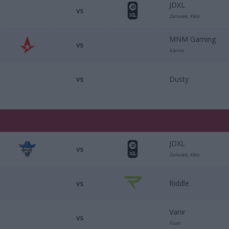
⁠JDXL
vs
Zamulek, Kikis
⁠MNM Gaming⁠
vs
Kanna
vs
Dusty
JDXL
vs
Zamulek, Kikis
vs
Riddle
Vanir
vs
Flash