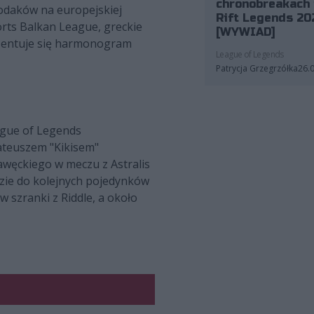
chronobreakach 
odaków na europejskiej
Rift Legends 20
orts Balkan League, greckie
[WYWIAD]
ezentuje się harmonogram
League of Legends
Patrycja Grzegrzółka
26.
ague of Legends
ateuszem "Kikisem"
węckiego w meczu z Astralis
dzie do kolejnych pojedynków
 szranki z Riddle, a około