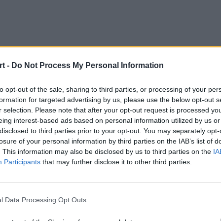
nie polsko-polskich starć, toteż w każdym meczu z udziałe
sna. W pierwszym dzisiejszym meczu z nadwiślańskimi gracza
t -
Do Not Process My Personal Information
z G2 Arctic, a ich rywalem będzie UCAM Esports Club. W akc
podejmie Giants, a na koniec dzisiejszych pojedynków Team
to opt-out of the sale, sharing to third parties, or processing of your per
ECLUB. I w dokładnie takiej samej kolejności będziemy mogl
formation for targeted advertising by us, please use the below opt-out s
Pyrki będzie zaplanowany na godzinę wcześniej niż poniedzi
r selection. Please note that after your opt-out request is processed y
eing interest-based ads based on personal information utilized by us or
disclosed to third parties prior to your opt-out. You may separately opt-
losure of your personal information by third parties on the IAB’s list of
. This information may also be disclosed by us to third parties on the
IA
Participants
that may further disclose it to other third parties.
G2 Arctic
vs
Color, Fresskowy
l Data Processing Opt Outs