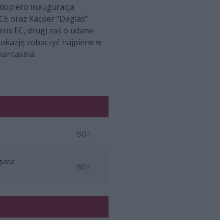
 dopiero inauguracja
CE oraz Kacper "Daglas"
ens EC, drugi zaś o udane
 okazję zobaczyć najpierw w
Phantasma.
BO1
gusta
BO1