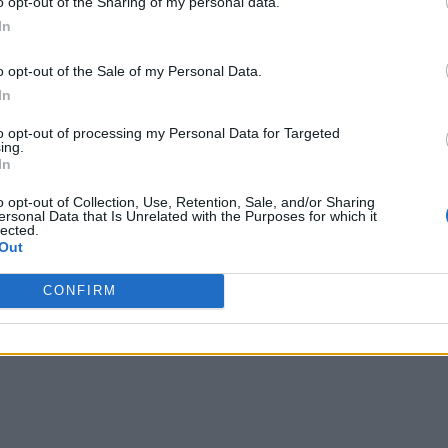
vs
Giants
o opt-out of the Sharing of my personal data.
In
Team Heretics
vs
o opt-out of the Sale of my Personal Data.
Zwyroo
In
to opt-out of processing my Personal Data for Targeted
ing.
In
G2 Arctic
o opt-out of Collection, Use, Retention, Sale, and/or Sharing
vs
ersonal Data that Is Unrelated with the Purposes for which it
Color, Fresskowy
lected.
Out
Movistar Riders
vs
Pyrka
CONFIRM
vs
MAD Lions Madri