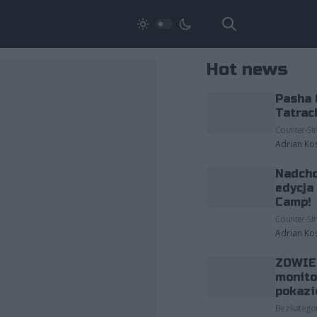
Hot news
Pasha 
Tatrac
Counter-Str
Adrian Ko
Nadcho
edycja
Camp!
Counter-Str
Adrian Ko
ZOWIE 
monito
pokazi
Bez kategor