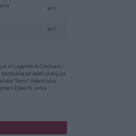
gusta
BO1
BO1
gue of Legends w Czechach i
spotkania do walki staną już
Michała "Nero" Adamczyka.
inners Esports, które