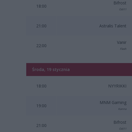
Bifrost
18:00
Odi11
21:00
Astralis Talent
Vanir
22:00
Flash
Środa, 19 stycznia
18:00
⁠NYYRIKKI
MNM Gaming⁠
19:00
Kanna
Bifrost
21:00
Odi11