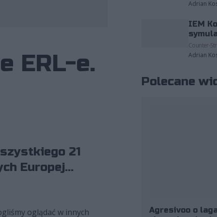
Adrian Ko
IEM Ko
fot. Ultraliga/Radosław Makuch
symula
Counter-Str
e ERL-e.
Adrian Ko
Polecane wi
wszystkiego 21
ch Europej...
Agresivoo o laga
ogliśmy oglądać w innych