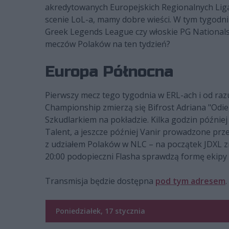
akredytowanych Europejskich Regionalnych Liga
scenie LoL-a, mamy dobre wieści. W tym tygodni
Greek Legends League czy włoskie PG Nationals
meczów Polaków na ten tydzień?
Europa Północna
Pierwszy mecz tego tygodnia w ERL-ach i od ra
Championship zmierzą się Bifrost Adriana "Odi
Szkudlarkiem na pokładzie. Kilka godzin późni
Talent, a jeszcze później Vanir prowadzone prz
z udziałem Polaków w NLC – na początek JDXL zm
20:00 podopieczni Flasha sprawdzą formę ekipy
Transmisja będzie dostępna
pod tym adresem
.
Poniedziałek, 17 stycznia