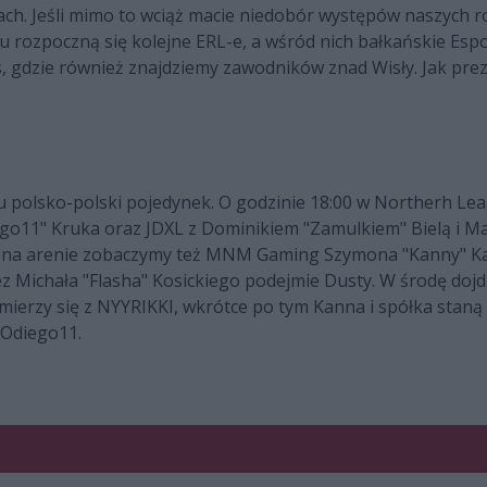
ch. Jeśli mimo to wciąż macie niedobór występów naszych r
u rozpoczną się kolejne ERL-e, a wśród nich bałkańskie Esp
, gdzie również znajdziemy zawodników znad Wisły. Jak pr
zu polsko-polski pojedynek. O godzinie 18:00 w Northerh Le
ego11" Kruka oraz JDXL z Dominikiem "Zamulkiem" Bielą i M
ej na arenie zobaczymy też MNM Gaming Szymona "Kanny" Ka
ez Michała "Flasha" Kosickiego podejmie Dusty. W środę doj
ierzy się z NYYRIKKI, wkrótce po tym Kanna i spółka staną w
 Odiego11.