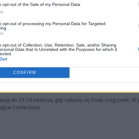
o opt-out of the Sale of my Personal Data.
In
acje
to opt-out of processing my Personal Data for Targeted
ing.
już blisko sto zespołów Counter-Strike'a: Global Offensive. 
In
wa Zgorzelec czy Polbitu Esport. Na liście roi się też od 
o opt-out of Collection, Use, Retention, Sale, and/or Sharing
alce o kolejny sezon ESL MP. Co ciekawe, w grze o awans 
ersonal Data that Is Unrelated with the Purposes for which it
lected.
órego reprezentantką jest chociażby Angelika "Angieee" Kum
Out
Mistrzostw Polski 2022 mają rozpocząć się o 18:00, a ich la
CONFIRM
społy muszą potwierdzić udział w rozgrywkach. Zapisy prow
tego.
ają do 23-24 kwietnia, gdy odbędą się finały rozgrywek. W p
League Conference.