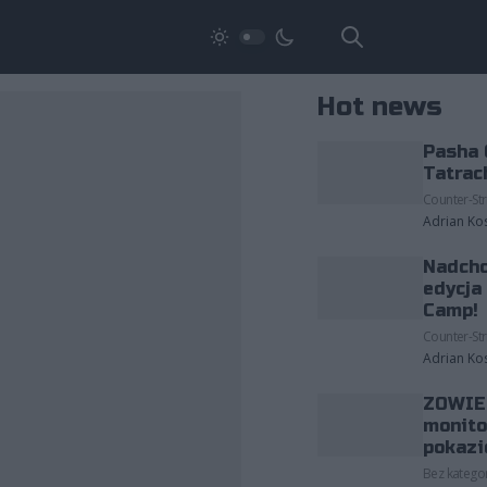
Hot news
Pasha 
Tatrac
Counter-Str
Adrian Ko
Nadcho
edycja
Camp!
Counter-Str
Adrian Ko
ZOWIE 
monito
pokazi
Bez kategor