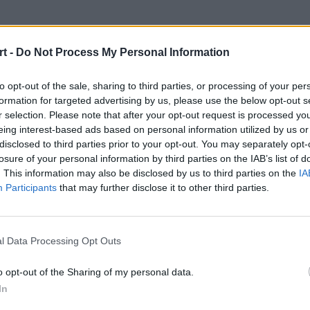
t -
Do Not Process My Personal Information
nia szansa na awan
to opt-out of the sale, sharing to third parties, or processing of your per
formation for targeted advertising by us, please use the below opt-out s
iminacji
r selection. Please note that after your opt-out request is processed y
eing interest-based ads based on personal information utilized by us or
disclosed to third parties prior to your opt-out. You may separately opt-
losure of your personal information by third parties on the IAB’s list of
. This information may also be disclosed by us to third parties on the
IA
Participants
that may further disclose it to other third parties.
 pierwsze otwarte kwalifikacje do 
rzed nami druga tura. Rozgrywki star
l Data Processing Opt Outs
do nich zapisać. Dwie najlepsze dru
o opt-out of the Sharing of my personal data.
eliminacji.
In