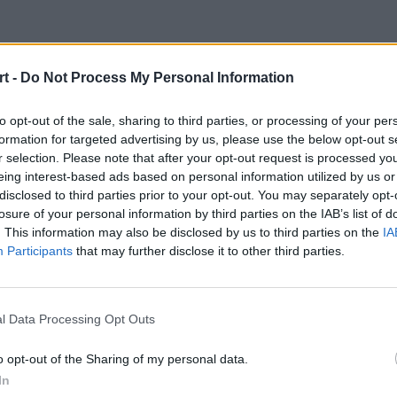
t -
Do Not Process My Personal Information
jnym MVP IEM Kat
to opt-out of the sale, sharing to third parties, or processing of your per
formation for targeted advertising by us, please use the below opt-out s
r selection. Please note that after your opt-out request is processed y
eing interest-based ads based on personal information utilized by us or
disclosed to third parties prior to your opt-out. You may separately opt-
losure of your personal information by third parties on the IAB’s list of
. This information may also be disclosed by us to third parties on the
IA
Participants
that may further disclose it to other third parties.
ysokiego C rozpoczął sezon 2022. Ło
wszak mistrzowski puchar Intel Ext
l Data Processing Opt Outs
iej odebrał również pierwsze w swoje
o opt-out of the Sharing of my personal data.
In