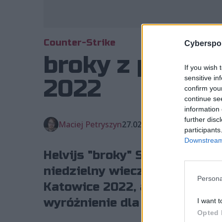
Counter-Strike
Cyberspor
broky z podwó
If you wish 
sensitive in
2022
confirm you
continue se
information 
further disc
Maciej Petryszyn
27.02.2022, godz. 23:39
participants
Downstream 
Helvijs "broky" Saukants z w
niedzielny wieczór wzniósł 
Persona
Katowice 2022, a chwilę późn
wyróżnienie dla MVP.
I want t
Opted 