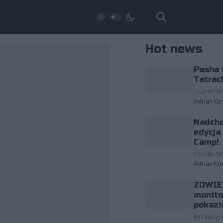
Hot news
Pasha 
Tatrac
Counter-Str
Adrian Ko
Nadcho
edycja
Camp!
Counter-Str
Adrian Ko
ZOWIE 
monito
pokazi
Bez kategor