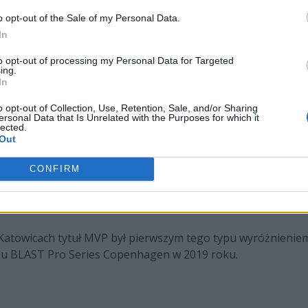
o opt-out of the Sale of my Personal Data.
In
ysza
to opt-out of processing my Personal Data for Targeted
ing.
iej wartościowym graczem IEM-a zarówno przez ekspertów se
In
tuł ESL Pro Tour DHL MVP. I bynajmniej nie jest to zaskocze
o najlepszym wynikiem spośród wszystkich uczestników zawo
o opt-out of Collection, Use, Retention, Sale, and/or Sharing
ersonal Data that Is Unrelated with the Purposes for which it
odzi o zdobyte fragi wyniosła 0,84, czego również nie udało 
lected.
zez broky'ego map, a było ich aż szesnaście, jego rating spa
Out
CONFIRM
Katowicach tytuł MVP był pierwszym tego typu wyróżnieniem
zasu BLAST Pro Series Copenhagen w 2019 roku.