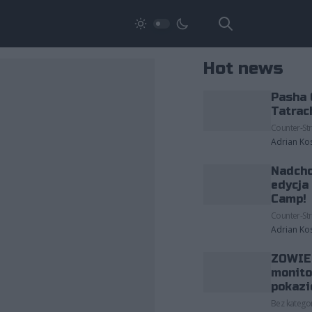
Hot news
Pasha 
Tatrac
Counter-Str
Adrian Ko
Nadcho
edycja
Camp!
Counter-Str
Adrian Ko
ZOWIE 
monito
pokazi
Bez kategor