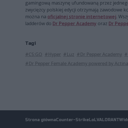
gamingową maszynę ufundowaną przez jednego z
zwycięzcy polskiej edycji otrzymają zawodowe k
można na
oficjalnej stronie internetowej
. Wsz
ladderów do
Dr Pepper Academy
oraz
Dr Pepp
Tagi
#CS:GO
#Hyper
#Luz
#Dr Pepper Academy
#
#Dr Pepper Female Academy powered by Actin
Strona główna
Counter-Strike
LoL
VALORANT
Wid