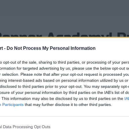
Pepper Academy! D
o dla zawodników,
t -
Do Not Process My Personal Information
to opt-out of the sale, sharing to third parties, or processing of your per
formation for targeted advertising by us, please use the below opt-out s
r selection. Please note that after your opt-out request is processed y
eing interest-based ads based on personal information utilized by us or
disclosed to third parties prior to your opt-out. You may separately opt-
losure of your personal information by third parties on the IAB’s list of
. This information may also be disclosed by us to third parties on the
IA
 kolejny sezon zmagań w ramach Dr 
Participants
that may further disclose it to other third parties.
m jednak organizatorzy zdecydowali 
przygotowano oddzielny ladder.
l Data Processing Opt Outs