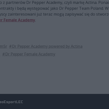
 partnerów Dr Pepper Academy, czyli markę Actina. Ponad
ontrakty i będą występować jako Dr Pepper Team Poland. Wię
yscy zainteresowani już teraz mogą zapisywać się do stworz
er Female Academy
.
mSr
#Dr Pepper Academy powered by Actina
a
#Dr Pepper Female Academy
eo
Esport
LEC