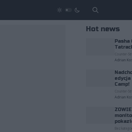
Hot news
Pasha 
Tatrac
Counter-Str
Adrian Ko
Nadcho
edycja
Camp!
Counter-Str
Adrian Ko
ZOWIE 
monito
pokazi
Bez kategor