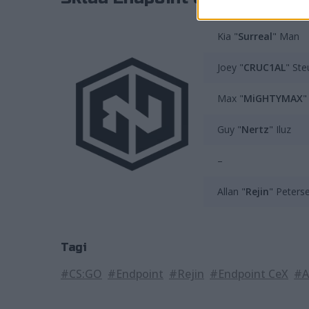
Kia "
Surreal
" Man
Joey "
CRUC1AL
" Ste
Max "
MiGHTYMAX
"
Guy "
Nertz
" Iluz
–
Allan "
Rejin
" Peterse
Tagi
#CS:GO
#Endpoint
#Rejin
#Endpoint CeX
#A