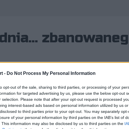
dnia... zbanowaneg
t -
Do Not Process My Personal Information
do PGL Major Antwerp 2022 oraz ESL 
point CeX zdecydowali się zaangażo
to opt-out of the sale, sharing to third parties, or processing of your per
j ich wybór okazał się dość... niety
formation for targeted advertising by us, please use the below opt-out s
r selection. Please note that after your opt-out request is processed y
wiła na osobę dożywotnio zbanowaną 
eing interest-based ads based on personal information utilized by us or
disclosed to third parties prior to your opt-out. You may separately opt-
losure of your personal information by third parties on the IAB’s list of
. This information may also be disclosed by us to third parties on the
IA