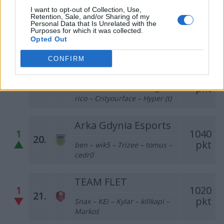
MOUZ NXT
I want to opt-out of Collection, Use,
Retention, Sale, and/or Sharing of my
5
1211
18.
Personal Data that Is Unrelated with the
▼
pkt
Purposes for which it was collected.
siuhy – szejn – xertioN – mhL
Opted Out
– Jimpphat – TOBIZ (t)
CONFIRM
Izako Boars
1176
–
19.
pkt
asran – Mride – sh3nanigan –
rico – Crityourface – Hyper (t)
Arka Gdynia Esports
1
1040
20.
▲
pkt
ben – wik5 – Trizee – tomus –
cedr0
TEAM FLET
1
1020
21.
▼
pkt
Snax – KEi – Kylar – killkapi –
Markoś