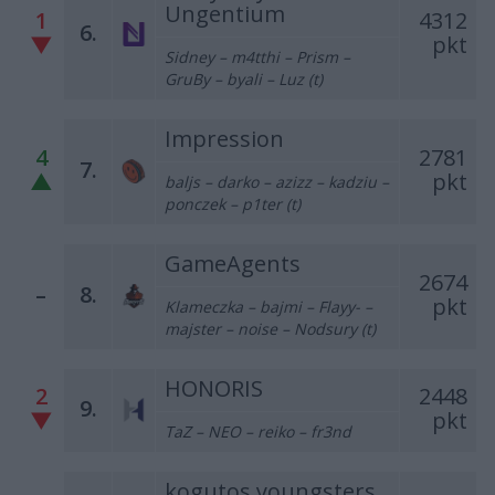
Ungentium
1
4312
6.
▼
pkt
Sidney – m4tthi – Prism –
GruBy – byali – Luz (t)
Impression
4
2781
7.
▲
pkt
baljs – darko – azizz – kadziu –
ponczek – p1ter (t)
GameAgents
2674
–
8.
pkt
Klameczka – bajmi – Flayy- –
majster – noise – Nodsury (t)
HONORIS
2
2448
9.
▼
pkt
TaZ – NEO – reiko – fr3nd
kogutos youngsters