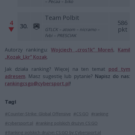
– Pecaa – biko
Team Polbit
4
586
30.
▼
pkt
GTLCK – atoom – nicramo –
fvbi – PRESCIAK
Autorzy rankingu:
Wojciech „cros1k” Moreń
,
Kamil
„Kozak_Lkr” Kozak
.
Jak działa ranking? Więcej na ten temat
pod tym
adresem
. Masz sugestię lub pytanie?
Napisz do nas:
rankingcsgo@cybersport.pl
!
Tagi
#Counter-Strike: Global Offensive
#CS:GO
#ranking
#cybersport.pl
#ranking polskich drużyn CS:GO
#Ranking polskich drużyn CS:GO by Cybersport.pl