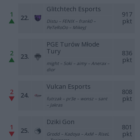
Glitchtech Esports
1
917
22.
▲
pkt
Distu – FENIX – frank0 –
PeTeRoOo – MikeyJ
PGE Turów Młode
Tury
2
836
23.
▲
pkt
might – Soki – aimy – Anerax –
dior
Vulcan Esports
2
808
24.
▼
pkt
futrzak – pr3e – wonsz – sant
– Jakras
Dziki Gon
1
801
25.
▼
pkt
Grodd – Kadoya – AxM – RiseL