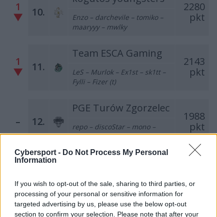
1
2280
10.
▼
pkt
Enzo – darchevile – tomiko –
maaryyy – mwlky
Team ESCA Gaming
1
2143
11.
▼
pkt
LeS – Murlok – Ex1st – sk1tt –
Fylli – Fizer (t)
PGE Turów Zgorzelec
1988
–
12.
pkt
repo – discoStar – mono –
gRuChA – SaMey
Cybersport -
Do Not Process My Personal
ThunderFlash
Information
1
1697
13.
▲
pkt
sw1zzzz – pawkoem – maku –
If you wish to opt-out of the sale, sharing to third parties, or
kapol – Bielany – mSr (t)
processing of your personal or sensitive information for
targeted advertising by us, please use the below opt-out
section to confirm your selection. Please note that after your