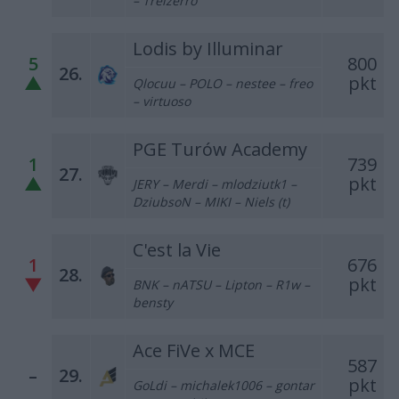
– Treizerro
Lodis by Illuminar
5
800
26.
▲
pkt
Qlocuu – POLO – nestee – freo
– virtuoso
PGE Turów Academy
1
739
27.
▲
pkt
JERY – Merdi – mlodziutk1 –
DziubsoN – MIKI – Niels (t)
C'est la Vie
1
676
28.
▼
pkt
BNK – nATSU – Lipton – R1w –
bensty
Ace FiVe x MCE
587
–
29.
pkt
GoLdi – michalek1006 – gontar