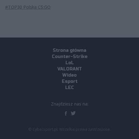
#TOP30 Polska CS:GO
Strona główna
Counter-Strike
LoL
VALORANT
Wideo
Esport
LEC
Znajdziesz nas na:
© Cybersport.pl. Wszelkie prawa zastrzeżone.