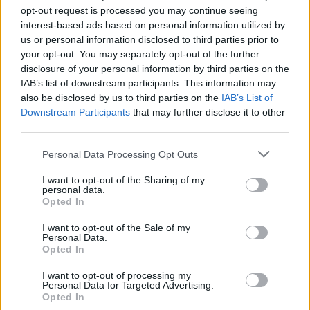
PALOMA
2
1634
opt-out request is processed you may continue seeing
14.
▲
pkt
interest-based ads based on personal information utilized by
Olimp – sNx – iso – skrzynka –
us or personal information disclosed to third parties prior to
layner
your opt-out. You may separately opt-out of the further
disclosure of your personal information by third parties on the
M1 Gaming
IAB’s list of downstream participants. This information may
3
1337
15.
also be disclosed by us to third parties on the
IAB’s List of
▲
pkt
splawik – suonko – fanatyk –
Downstream Participants
that may further disclose it to other
Frontsiderr – switcheR
third parties.
MCE Gameexpert
Personal Data Processing Opt Outs
1
1321
16.
▼
pkt
I want to opt-out of the Sharing of my
Ayden – zayaNNN – Hypex –
personal data.
FREEZ – Hotdog – white (t)
Opted In
I want to opt-out of the Sale of my
AVEZ Kraken
Personal Data.
Opted In
1316
–
17.
xenq – cejot – bobeczq –
pkt
next1me – mISTAKEE –
I want to opt-out of processing my
Personal Data for Targeted Advertising.
KhanCzesio (t)
Opted In