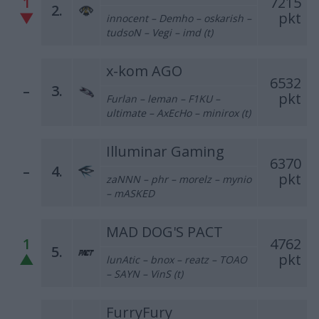
1
7215
2.
▼
pkt
innocent – Demho – oskarish –
tudsoN – Vegi – imd (t)
x-kom AGO
6532
–
3.
pkt
Furlan – leman – F1KU –
ultimate – AxEcHo – minirox (t)
Illuminar Gaming
6370
–
4.
pkt
zaNNN – phr – morelz – mynio
– mASKED
MAD DOG'S PACT
1
4762
5.
▲
pkt
lunAtic – bnox – reatz – TOAO
– SAYN – VinS (t)
FurryFury