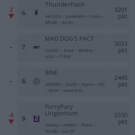
ThunderFlash
2
3201
6.
▼
pkt
sw1zzzz – pawkoem – maku –
Mride – asran
MAD DOG'S PACT
3033
–
7.
pkt
lunAtic – bnox – Bielany –
azizz – fr3nd
9INE
2445
–
8.
pkt
SZPERO – Goofy – mynio – KEi
– Kylar – nawrot (t)
FurryFury
Ungentium
4
2330
9.
▼
pkt
Sidney – m4tthi – Prism –
GruBy – Luz (t)