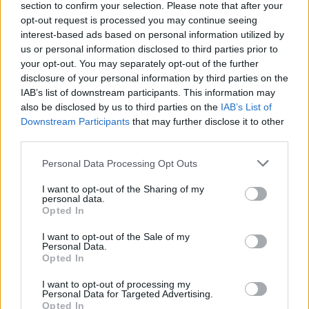
section to confirm your selection. Please note that after your
opt-out request is processed you may continue seeing
PGE Turów Zgorzelec
interest-based ads based on personal information utilized by
1
1586
14.
us or personal information disclosed to third parties prior to
▼
pkt
baljs – darko – kadziu –
your opt-out. You may separately opt-out of the further
gRuChA – noise – splawik (t)
disclosure of your personal information by third parties on the
IAB’s list of downstream participants. This information may
AGO Esports
also be disclosed by us to third parties on the
IAB’s List of
1527
Downstream Participants
that may further disclose it to other
–
15.
pkt
Furlan – leman – phr –
third parties.
snatchie – jedqr – minirox (t)
Personal Data Processing Opt Outs
Forsaken
I want to opt-out of the Sharing of my
1119
personal data.
–
16.
pkt
Opted In
MTZ – AxEcHo – blacktear5 –
mwlky – mouz
I want to opt-out of the Sale of my
Personal Data.
Opted In
Last Rites Gaming
996
–
17.
I want to opt-out of processing my
pkt
mystic – eYs – monster – Riczi
Personal Data for Targeted Advertising.
Maszynka – m4ttii
Opted In