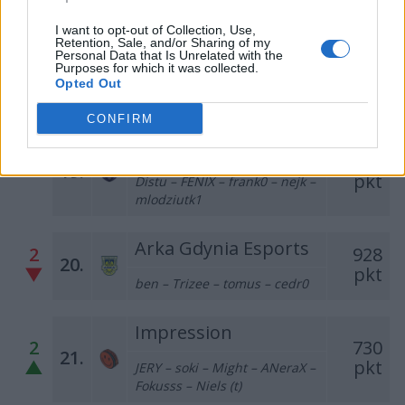
I want to opt-out of Collection, Use,
CH1M1DEPO
Retention, Sale, and/or Sharing of my
4
939
Personal Data that Is Unrelated with the
18.
Purposes for which it was collected.
▲
pkt
atoom – nicramo – fvbi – olfii –
Opted Out
RAKU
CONFIRM
Glitchtech Esports
936
–
19.
pkt
Distu – FENIX – frank0 – nejk –
mlodziutk1
Arka Gdynia Esports
2
928
20.
▼
pkt
ben – Trizee – tomus – cedr0
Impression
2
730
21.
▲
pkt
JERY – soki – Might – ANeraX –
Fokusss – Niels (t)