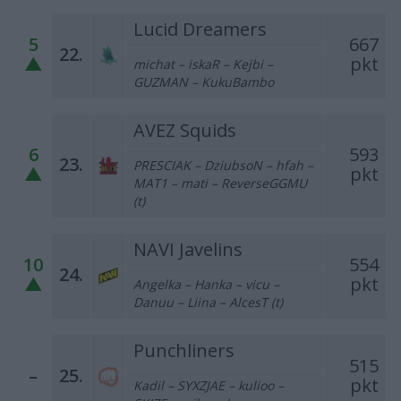
Lucid Dreamers
5
667
22.
▲
pkt
michat – iskaR – Kejbi –
GUZMAN – KukuBambo
AVEZ Squids
6
593
23.
PRESCIAK – DziubsoN – hfah –
▲
pkt
MAT1 – mati – ReverseGGMU
(t)
NAVI Javelins
10
554
24.
▲
pkt
Angelka – Hanka – vicu –
Danuu – Liina – AlcesT (t)
Punchliners
515
–
25.
pkt
Kadil – SYXZJAE – kulioo –