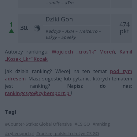
– smile – aTm
Dziki Gon
1
474
30.
▲
pkt
Kadoya – AxM – Treizerro –
Eskyy – Speeky
Autorzy rankingu:
Wojciech „cros1k” Moreń
,
Kamil
„Kozak_Lkr” Kozak
.
Jak działa ranking? Więcej na ten temat
pod tym
adresem
. Masz sugestię lub pytanie, których tematem
jest ranking?
Napisz do nas:
rankingcsgo@cybersport.pl
!
Tagi
#Counter-Strike: Global Offensive
#CS:GO
#ranking
#cybersport.pl
#ranking polskich drużyn CS:GO