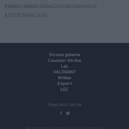
#Ranking polskich drużyn CS:GO by Cybersport.pl
#TOP30 Polska CS:GO
Strona główna
Counter-Strike
LoL
VALORANT
Wideo
Esport
LEC
Znajdziesz nas na:
© Cybersport.pl. Wszelkie prawa zastrzeżone.