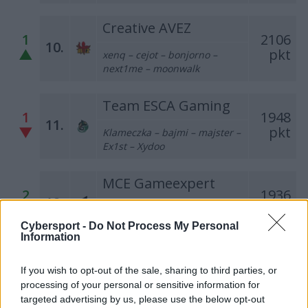
Creative AVEZ
1
2106
10.
▲
pkt
xenq – cejot – bonjorno –
next1me – moonwalk
Team ESCA Gaming
1
1948
11.
▼
pkt
Klameczka – bajmi – majster –
Ex1st – Xydoo
MCE Gameexpert
2
1936
12.
▲
pkt
nATSU – Lipton – R1w – bensty
– skitt
Cybersport -
Do Not Process My Personal
Information
LODIS
1
1789
If you wish to opt-out of the sale, sharing to third parties, or
13.
▼
pkt
processing of your personal or sensitive information for
Qlocuu – POLO – nestee – freo
targeted advertising by us, please use the below opt-out
– virtuoso