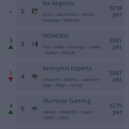
los kogutos
5218
–
2.
pkt
Enzo – darchevile – tomiko –
maaryyy – kRaSnaL
HONORIS
3
3991
3.
▲
pkt
TaZ – reiko – Grashog – SaMey
– Sobol – VinS (t)
Anonymo Esports
1
3897
4.
▼
pkt
innocent – Demho – oskarish –
Vegi – Flayy – imd (t)
Illuminar Gaming
4
3279
5.
▲
pkt
morelz – mASKED – reatz –
TOAO – EXUS