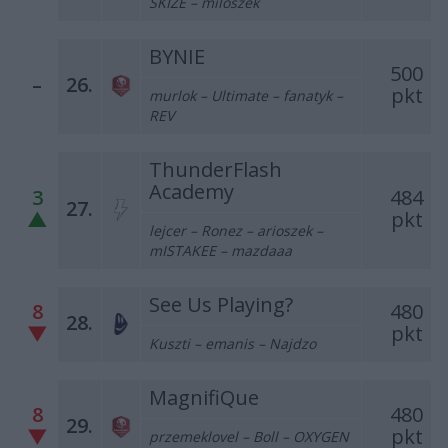
SKIZE – miloszek
BYNIE
500
–
26.
pkt
murlok – Ultimate – fanatyk –
REV
ThunderFlash
Academy
3
484
27.
▲
pkt
lejcer – Ronez – arioszek –
mISTAKEE – mazdaaa
See Us Playing?
8
480
28.
▼
pkt
Kuszti – emanis – Najdzo
MagnifiQue
8
480
29.
▼
pkt
przemeklovel – Boll – OXYGEN