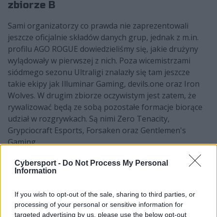
zbiorze B
Sami organizatorzy co prawda nie zaprezentowali
jeszcze oficjalnie składów danych grup, jednak z m.in.
profilu AGO ROGUE dowiedzieliśmy się, jakie drużyny
wylądowały w pierwszej z nich. Poza wicemistrzami
siódmego sezonu Ultraligi znalazły się tam jeszcze
takie ekipy jak Illuminar Gaming, devils.one oraz Iron
Wolves. W drugim zbiorze oczywistym jest zatem, że
rywalizować będą ze sobą pozostałe formacje biorące
udział w rozgrywkach. Są nimi Zero Tenacity,
Grypciocraft Esports, Forsaken oraz Gentlemen's
Gaming.
Nie ma co jednak ukrywać faktu, iż obie grupy mają
Cybersport -
Do Not Process My Personal
Information
wyraźnych faworytów do awansu. Zarówno złoci
medaliści minionej odsłony polsko-bałtyckich potyczek,
If you wish to opt-out of the sale, sharing to third parties, or
jak i ci z drugiego miejsca wydają się być głównymi
processing of your personal or sensitive information for
kandydatami do zaklepania sobie biletu do następnego
targeted advertising by us, please use the below opt-out