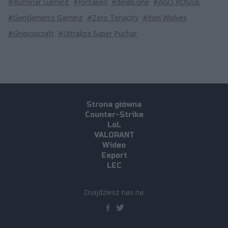
#Illuminar Gaming
#forsaken
#devils.one
#AGO ROGUE
#Gentlemen's Gaming
#Zero Tenacity
#Iron Wolves
#Grypciocraft
#Ultraliga Super Puchar
Strona główna
Counter-Strike
LoL
VALORANT
Wideo
Esport
LEC
Znajdziesz nas na: