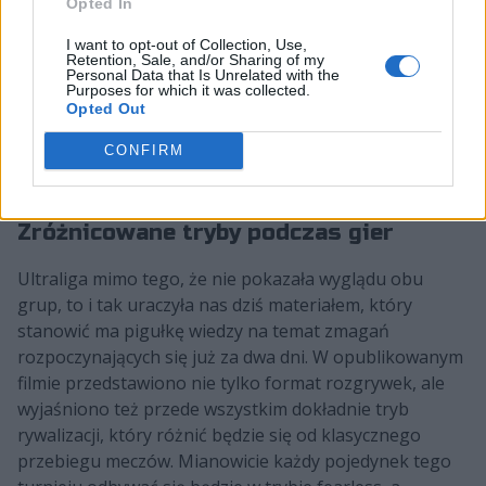
Opted In
Grupa B
I want to opt-out of Collection, Use,
Retention, Sale, and/or Sharing of my
Personal Data that Is Unrelated with the
Purposes for which it was collected.
Opted Out
CONFIRM
Gentlemen's
Grypciocraft
Zero
Forsaken
Gaming
Esports
Tenacity
Zróżnicowane tryby podczas gier
Ultraliga mimo tego, że nie pokazała wyglądu obu
grup, to i tak uraczyła nas dziś materiałem, który
stanowić ma pigułkę wiedzy na temat zmagań
rozpoczynających się już za dwa dni. W opublikowanym
filmie przedstawiono nie tylko format rozgrywek, ale
wyjaśniono też przede wszystkim dokładnie tryb
rywalizacji, który różnić będzie się od klasycznego
przebiegu meczów. Mianowicie każdy pojedynek tego