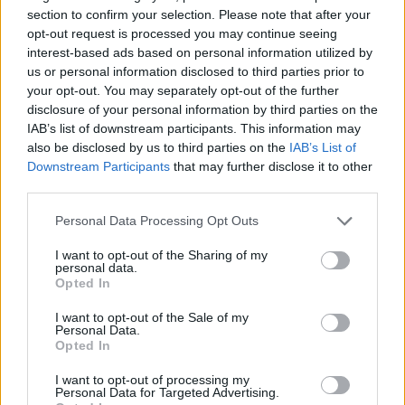
etapu w pierwszej kolejności. Trudniej natomiast
section to confirm your selection. Please note that after your
wytypować zespoły, które po triumfie w drabince
opt-out request is processed you may continue seeing
przegranych również zagrają w play-offach. Jak jeszcze
interest-based ads based on personal information utilized by
w zbiorze A można strzelić w Illuminar, tak w zbiorze
us or personal information disclosed to third parties prior to
sygnowanym drugą literą alfabetu stać może się tak
your opt-out. You may separately opt-out of the further
disclosure of your personal information by third parties on the
naprawdę wszystko i zapowiada się bardzo wyrównany
IAB’s list of downstream participants. This information may
bój.
also be disclosed by us to third parties on the
IAB’s List of
Downstream Participants
that may further disclose it to other
Tak prezentują się grupy Ultraliga Super
third parties.
Pucharu:
Personal Data Processing Opt Outs
Grupa A
I want to opt-out of the Sharing of my
personal data.
Opted In
I want to opt-out of the Sale of my
Personal Data.
Opted In
Illuminar
AGO ROGUE
devils.one
Iron Wolves
Gaming
I want to opt-out of processing my
Personal Data for Targeted Advertising.