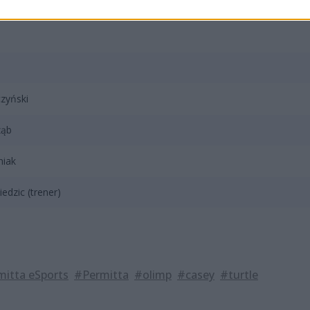
czyński
rząb
niak
iedzic (trener)
itta eSports
#Permitta
#olimp
#casey
#turtle