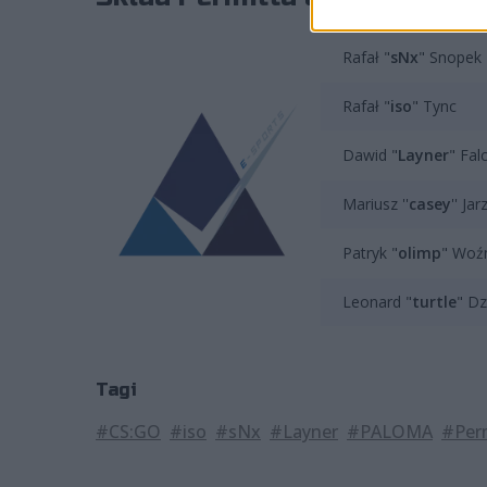
Rafał "
sNx
" Snopek
Rafał "
iso
" Tync
Dawid "
Layner
" Fal
Mariusz ''
casey
'' Ja
Patryk "
olimp
" Woź
Leonard "
turtle
" Dz
Tagi
#CS:GO
#iso
#sNx
#Layner
#PALOMA
#Perm