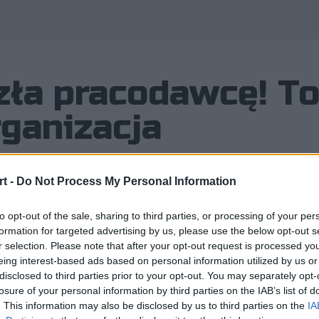
ła pracodawcę! T
ganizacja
t -
Do Not Process My Personal Information
to opt-out of the sale, sharing to third parties, or processing of your per
alezienie przez PALOMĘ organizacji 
formation for targeted advertising by us, please use the below opt-out s
cy dawali zresztą pewne znaki, że s
r selection. Please note that after your opt-out request is processed y
eing interest-based ads based on personal information utilized by us or
z pojawiło się w tej sprawie oficjaln
disclosed to third parties prior to your opt-out. You may separately opt-
formacją ze Szwajcarii.
losure of your personal information by third parties on the IAB’s list of
. This information may also be disclosed by us to third parties on the
IA