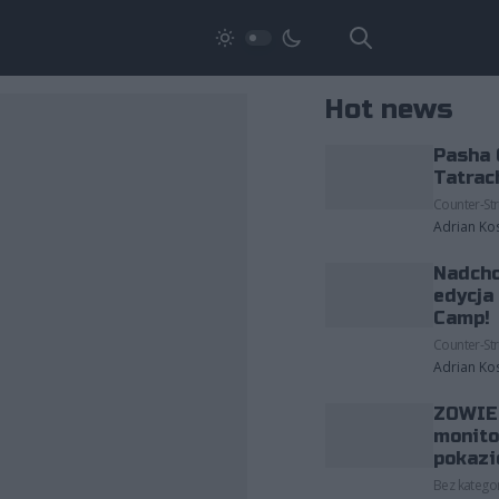
Hot news
Pasha 
Tatrac
Counter-Str
Adrian Ko
Nadcho
edycja
Camp!
Counter-Str
Adrian Ko
ZOWIE 
monito
pokazi
Bez kategor