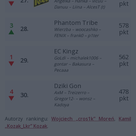
27.
Angelka – Hanka – vicuu –
▼
pkt
Danuu – Liina – AlcesT (t)
Phantom Tribe
3
578
28.
Wierzba – woocashko –
▲
pkt
FENIX – frank0 – p1ter
EC Kingz
1
562
GoLdi – michalek1006 –
29.
▼
pkt
gontar – Bakasura –
Pecaaa
Dziki Gon
4
478
AxM – Treizerro –
30.
▼
pkt
Gregor12- – wonsz –
Kadoya
Autorzy rankingu:
Wojciech „cros1k” Moreń
,
Kamil
„Kozak_Lkr” Kozak
.