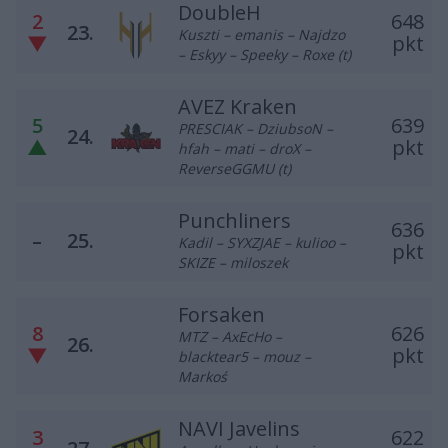
DoubleH
2
648
23.
Kuszti – emanis – Najdzo
▼
pkt
– Eskyy – Speeky – Roxe (t)
AVEZ Kraken
5
639
PRESCIAK – DziubsoN –
24.
▲
pkt
hfah – mati – droX –
ReverseGGMU (t)
Punchliners
636
–
25.
Kadil – SYXZJAE – kulioo –
pkt
SKIZE – miloszek
Forsaken
8
626
MTZ – AxEcHo –
26.
▼
pkt
blacktear5 – mouz –
Markoś
NAVI Javelins
3
622