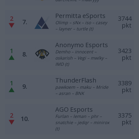
Permitta eSports
2
3744
7.
Olimp – sNx – iso – casey
▼
pkt
– layner – turtle (t)
Anonymo Esports
1
3423
Demho – innocent –
8.
▲
pkt
oskarish – Vegi – mwlky –
IMD (t)
ThunderFlash
1
3389
9.
pawkoem – maku – Mride
▲
pkt
– asran – BNK
AGO Esports
2
3375
Furlan – leman – phr –
10.
▼
pkt
snatchie – jedqr – minirox
(t)