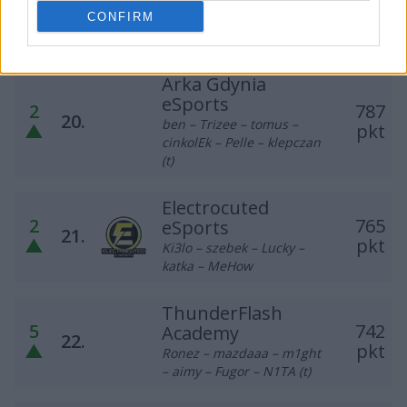
discoStar – g1elek –
–
19.
pkt
CONFIRM
suonko – Frontsider –
Bedi – HYCZKA (t)
Arka Gdynia
eSports
2
787
20.
ben – Trizee – tomus –
▲
pkt
cinkolEk – Pelle – klepczan
(t)
Electrocuted
2
765
eSports
21.
▲
pkt
Ki3lo – szebek – Lucky –
katka – MeHow
ThunderFlash
5
742
Academy
22.
▲
pkt
Ronez – mazdaaa – m1ght
– aimy – Fugor – N1TA (t)