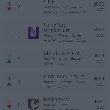
9INE
1
5820
2.
SZPERO – mynio – KEi –
▼
pkt
Kylar – Goofy – nawrot (t)
FurryFury
5047
Ungentium
–
3.
pkt
Sidney – Prism – GruBy –
m4tthii – ponczek – Luz (t)
MAD DOG'S PACT
3
4874
4.
lunAtic – bnox – Bielany –
▲
pkt
fr3nd – azizz
Illuminar Gaming
1
4664
5.
masked – morelz – TOAO
▲
pkt
– byali – szejn
los kogutos
2
4431
6.
tomiko – Enzo –
▼
pkt
darchevile – maaryyy