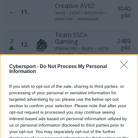
Creative AVEZ
3040
–
11.
xenq – cejot – bonjorno –
pkt
next1me – moonwalk
Team ESCA
2
2489
Gaming
12.
▲
pkt
Klameczka – Bajmi – ex1st
– hotd0g – Flayy
Cybersport -
Do Not Process My Personal
LODIS
Information
1
2054
13.
Qlocuu – POLO – Nestee –
▼
pkt
freo – virtuoso
If you wish to opt-out of the sale, sharing to third parties, or
processing of your personal or sensitive information for
PGE Turów
targeted advertising by us, please use the below opt-out
Zgorzelec
section to confirm your selection. Please note that after your
1
1966
14.
opt-out request is processed you may continue seeing
darko – kadziu – baljs –
▼
pkt
gRuChA – noise – splawik
interest-based ads based on personal information utilized by
(t)
us or personal information disclosed to third parties prior to
your opt-out. You may separately opt-out of the further