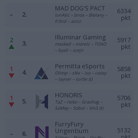
MAD DOG'S PACT
6334
–
2.
lunAtic – bnox – Bielany –
pkt
fr3nd – azizz
Illuminar Gaming
2
5917
3.
masked – morelz – TOAO
▲
pkt
– byali – szejn
Permitta eSports
1
5858
4.
Olimp – sNx – iso – casey
▼
pkt
– layner – turtle (t)
HONORIS
1
5706
5.
TaZ – reiko – Grashog –
▼
pkt
SaMey – Sobol – VinS (t)
FurryFury
5132
Ungentium
–
6.
pkt
Sidney – Prism – GruBy –