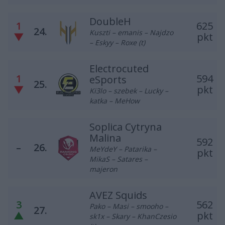
DoubleH
1
625
24.
Kuszti – emanis – Najdzo
▼
pkt
– Eskyy – Roxe (t)
Electrocuted
1
594
eSports
25.
▼
pkt
Ki3lo – szebek – Lucky –
katka – MeHow
Soplica Cytryna
Malina
592
–
26.
MeYdeY – Patarika –
pkt
MikaS – Satares –
majeron
AVEZ Squids
3
562
Pako – Masi – smooho –
27.
▲
pkt
sk1x – Skary – KhanCzesio