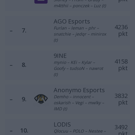
m4tthii – ponczek – Luz (t)
AGO Esports
4236
Furlan – leman – phr –
–
7.
pkt
snatchie – jedqr – minirox
(t)
9INE
4158
mynio – KEi – Kylar –
–
8.
pkt
Goofy – tudsoN – nawrot
(t)
Anonymo Esports
3832
Demho – innocent –
–
9.
pkt
oskarish – Vegi – mwlky –
IMD (t)
LODIS
3492
–
10.
Qlocuu – POLO – Nestee –
pkt