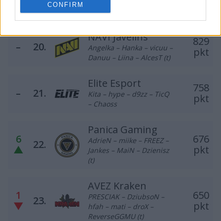
–
19.
JERY – ANeraX – Fokussss
pkt
CONFIRM
– Crityourface
NAVI Javelins
829
–
20.
Angelka – Hanka – vicuu –
pkt
Danuu – Liina – AlcesT (t)
Elite Esport
758
–
21.
Kita – hype – d9zz – TicQ
pkt
– Chaoss
Panica Gaming
6
676
AdrieN – miike – FREEZ –
22.
▲
pkt
Jankes – MaiN – Dzienisz
(t)
AVEZ Kraken
1
650
PRESCIAK – DziubsoN –
23.
▼
pkt
hfah – mati – droX –
ReverseGGMU (t)