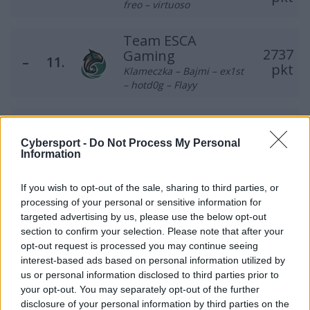
freo – virtuoso
Team ESCA
2737
Gaming
–
11.
pkt
Klameczka – Bajmi – ex1st
– hotd0g – Flayy
ThunderFlash
2082
–
12.
pawkoem – maku – Mride
pkt
Cybersport -
Do Not Process My Personal
– BNK
Information
MCE Gameexpert
If you wish to opt-out of the sale, sharing to third parties, or
2020
–
13.
nATSU – Lipton – bensty –
processing of your personal or sensitive information for
pkt
r1w – mchk
targeted advertising by us, please use the below opt-out
section to confirm your selection. Please note that after your
opt-out request is processed you may continue seeing
Scou7 Gang
1
1579
interest-based ads based on personal information utilized by
Boll – Brain – PeTeRoOo –
14.
us or personal information disclosed to third parties prior to
▲
pkt
fanatyk – AntyVirus –
your opt-out. You may separately opt-out of the further
Hyper (t)
disclosure of your personal information by third parties on the