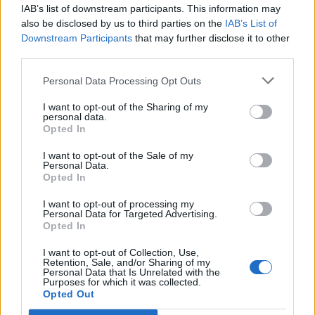
IAB’s list of downstream participants. This information may
PGE Turów
1
1208
also be disclosed by us to third parties on the
IAB’s List of
15.
Zgorzelec
Downstream Participants
that may further disclose it to other
▼
pkt
darko – kadziu – gRuChA
third parties.
Personal Data Processing Opt Outs
ThunderFlash
1
1078
Academy
16.
I want to opt-out of the Sharing of my
▲
pkt
personal data.
Ronez – mazdaaa – m1ght
Opted In
– aimy – Fugor – N1TA (t)
I want to opt-out of the Sale of my
ex-Creative AVEZ
Personal Data.
1
1045
Opted In
17.
cejot – bonjorno –
▼
pkt
next1me
I want to opt-out of processing my
Personal Data for Targeted Advertising.
Opted In
CH1M1DEPO
959
–
18.
atoom – nicramo – fvbi –
I want to opt-out of Collection, Use,
pkt
Retention, Sale, and/or Sharing of my
olfii – RAKU
Personal Data that Is Unrelated with the
Purposes for which it was collected.
Opted Out
Impression
895