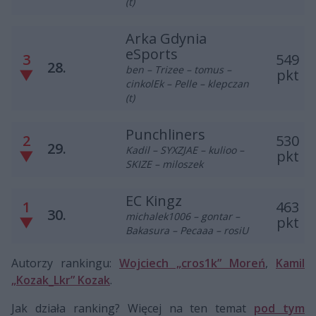
(t)
Arka Gdynia
eSports
3
549
28.
ben – Trizee – tomus –
▼
pkt
cinkolEk – Pelle – klepczan
(t)
Punchliners
2
530
29.
Kadil – SYXZJAE – kulioo –
▼
pkt
SKIZE – miloszek
EC Kingz
1
463
30.
michalek1006 – gontar –
▼
pkt
Bakasura – Pecaaa – rosiU
Autorzy rankingu:
Wojciech „cros1k” Moreń
,
Kamil
„Kozak_Lkr” Kozak
.
Jak działa ranking? Więcej na ten temat
pod tym