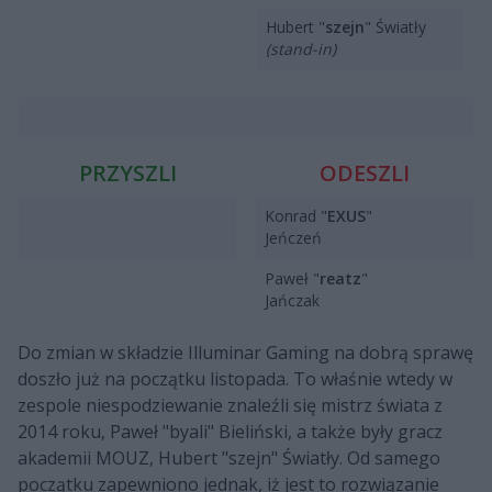
Hubert "
szejn
" Światły
(stand-in)
PRZYSZLI
ODESZLI
Konrad "
EXUS
"
Jeńczeń
Paweł "
reatz
"
Jańczak
Do zmian w składzie Illuminar Gaming na dobrą sprawę
doszło już na początku listopada. To właśnie wtedy w
zespole niespodziewanie znaleźli się mistrz świata z
2014 roku, Paweł "byali" Bieliński, a także były gracz
akademii MOUZ, Hubert "szejn" Światły. Od samego
początku zapewniono jednak, iż jest to rozwiązanie