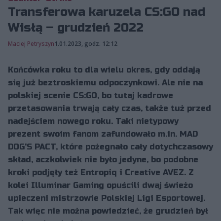
Transferowa karuzela CS:GO nad
Wisłą – grudzień 2022
Maciej Petryszyn
1.01.2023, godz. 12:12
Końcówka roku to dla wielu okres, gdy oddają
się już beztroskiemu odpoczynkowi. Ale nie na
polskiej scenie CS:GO, bo tutaj kadrowe
przetasowania trwają cały czas, także tuż przed
nadejściem nowego roku. Taki nietypowy
prezent swoim fanom zafundowało m.in. MAD
DOG'S PACT, które pożegnało cały dotychczasowy
skład, aczkolwiek nie było jedyne, bo podobne
kroki podjęły też Entropiq i Creative AVEZ. Z
kolei Illuminar Gaming opuścili dwaj świeżo
upieczeni mistrzowie Polskiej Ligi Esportowej.
Tak więc nie można powiedzieć, że grudzień był