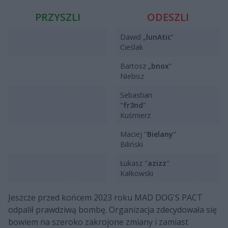
PRZYSZLI
ODESZLI
Dawid „
lunAtic
”
Cieślak
Bartosz „
bnox
”
Niebisz
Sebastian
"
fr3nd
"
Kuśmierz
Maciej "
Bielany
"
Biliński
Łukasz "
azizz
"
Kałkowski
Jeszcze przed końcem 2023 roku MAD DOG'S PACT
odpalił prawdziwą bombę. Organizacja zdecydowała się
bowiem na szeroko zakrojone zmiany i zamiast