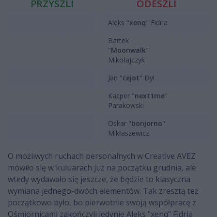
PRZYSZLI
ODESZLI
Aleks "
xenq
" Fidria
Bartek
"
Moonwalk
"
Mikołajczyk
Jan "
cejot
" Dyl
Kacper "
next1me
"
Parakowski
Oskar "
bonjorno
"
Mikłaszewicz
O możliwych ruchach personalnych w Creative AVEZ
mówiło się w kuluarach już na początku grudnia, ale
wtedy wydawało się jeszcze, że będzie to klasyczna
wymiana jednego-dwóch elementów. Tak zresztą też
początkowo było, bo pierwotnie swoją współpracę z
Ośmiornicami zakończyli jedynie Aleks "xenq" Fidria