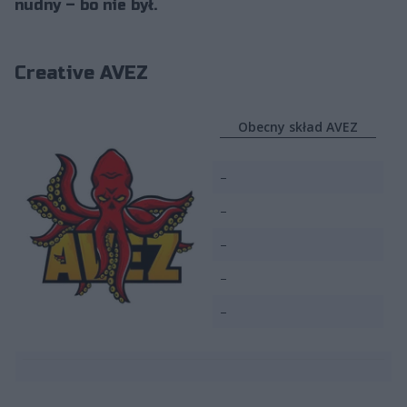
nudny – bo nie był.
Creative AVEZ
Obecny skład AVEZ
–
–
–
–
–