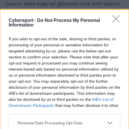
Queens, które miały być głównymi obok NAVI Javelins
przedstawicielkami rodzimej żeńskiej sceny poza
krajem. –
To sprawka Mateja Kmiťa, który jest kimś, kto
Cybersport -
Do Not Process My Personal
szuka drużyn podobnych do nas. I można powiedzieć,
Information
że to właśnie on nas znalazł i stwierdził, że jesteśmy
dobrym "materiałem" na żeńską drużynę. Tak więc
If you wish to opt-out of the sale, sharing to third parties, or
zaczęły się rozmowy i ostatecznie w Entropiq uznali, że
processing of your personal or sensitive information for
targeted advertising by us, please use the below opt-out
jeżeli mają mieć żeńską drużynę, to chcą, żebyśmy to
section to confirm your selection. Please note that after your
były my
– mówiła jeszcze w kwietniowej rozmowie z
opt-out request is processed you may continue seeing
naszym serwisem Agata „Ailie” Serafin.
interest-based ads based on personal information utilized by
us or personal information disclosed to third parties prior to
Ostatecznie jednak Królowe z Entropiq nie podbiły
your opt-out. You may separately opt-out of the further
rozgrywek ESL Impact. Do pierwszego sezonu Impact
disclosure of your personal information by third parties on the
League nawet się nie zakwalifikowały, w drugim zaś
IAB’s list of downstream participants. This information may
poniosły komplet porażek. Również w Cash Cupach
also be disclosed by us to third parties on the
IAB’s List of
zespół nie błyszczał, toteż trudno być zaskoczonym, że
Downstream Participants
that may further disclose it to other
finalnie po zaledwie dziewięciu miesiącach strony się
third parties.
rozstały. –
To koniec. Dziękuję wszystkim, którzy nas
Personal Data Processing Opt Outs
wspierali. I dziękuję także Entropiq za wspólnie