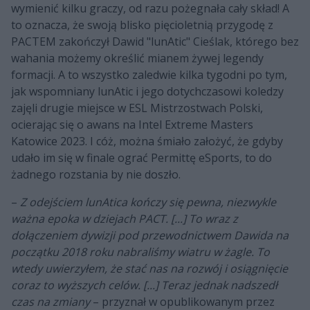
wymienić kilku graczy, od razu pożegnała cały skład! A
to oznacza, że swoją blisko pięcioletnią przygodę z
PACTEM zakończył Dawid "lunAtic" Cieślak, którego bez
wahania możemy określić mianem żywej legendy
formacji. A to wszystko zaledwie kilka tygodni po tym,
jak wspomniany lunAtic i jego dotychczasowi koledzy
zajęli drugie miejsce w ESL Mistrzostwach Polski,
ocierając się o awans na Intel Extreme Masters
Katowice 2023. I cóż, można śmiało założyć, że gdyby
udało im się w finale ograć Permittę eSports, to do
żadnego rozstania by nie doszło.
–
Z odejściem lunAtica kończy się pewna, niezwykle
ważna epoka w dziejach PACT. [...] To wraz z
dołączeniem dywizji pod przewodnictwem Dawida na
początku 2018 roku nabraliśmy wiatru w żagle. To
wtedy uwierzyłem, że stać nas na rozwój i osiągnięcie
coraz to wyższych celów. [...] Teraz jednak nadszedł
czas na zmiany
– przyznał w opublikowanym przez