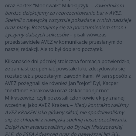
oraz Bartek "Moonwalk" Mikołajczyk. –
Zawodnikom
bardzo dziękujemy za reprezentowanie barw AVEZ.
Spełnili z nawiązką wszystkie pokładane w nich nadzieje
oraz plany. Rozstajemy się za porozumieniem stron i
życzymy dalszych sukcesów
– pisali wówczas
przedstawiciele AVEZ w komunikacie przesłanym do
naszej redakcji. Ale to był dopiero początek.
Kilkanaście dni później stołeczna formacja potwierdziła,
że zamiast uzupełniać powstałe luki, zdecydowała się
rozstać też z pozostałymi zawodnikami. W ten sposób z
AVEZ pożegnali się również Jan "cejot" Dyl, Kacper
"next1me" Parakowski oraz Oskar "bonjorno"
Mikłaszewicz, czyli pozostali członkowie ekipy znanej
wcześniej jako AVEZ Kraken. –
Kiedy kontraktowaliśmy
AVEZ KRAKEN jako główny skład, nie spodziewaliśmy
się, że chłopaki z nawiązką spełnią nasze oczekiwania.
Dzięki nim awansowaliśmy do Dywizji Mistrzowskiej
PLE, do ESEA Advanced oraz do najwyższej ligi SCL.