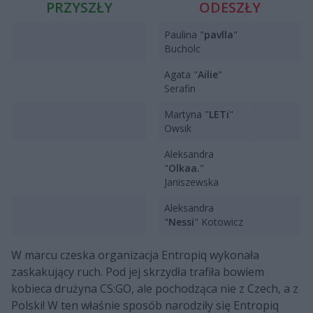
PRZYSZŁY
ODESZŁY
Paulina "
pavlla
"
Bucholc
Agata "
Ailie
"
Serafin
Martyna "
LETi
"
Owsik
Aleksandra
"
Olkaa.
"
Janiszewska
Aleksandra
"
Nessi
" Kotowicz
W marcu czeska organizacja Entropiq wykonała
zaskakujący ruch. Pod jej skrzydła trafiła bowiem
kobieca drużyna CS:GO, ale pochodząca nie z Czech, a z
Polski! W ten właśnie sposób narodziły się Entropiq