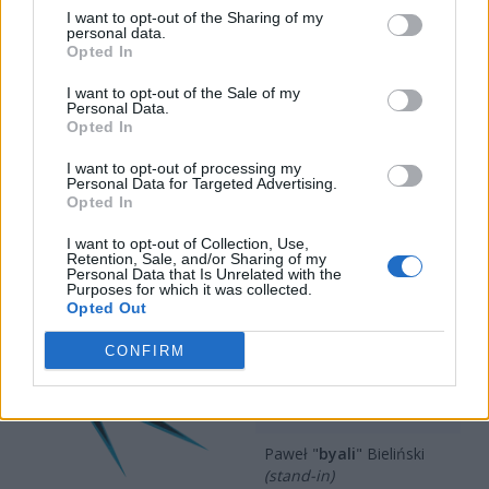
spędzony czas
– pisała wówczas Ailie. Co ciekawe, do
I want to opt-out of the Sharing of my
personal data.
późniejszych eliminacji do ESL Impact Katowice w
Opted In
miksowym składzie przystąpiły jedynie Paulina "pavlla"
Bucholc oraz Aleksandra "Olkaa." Janiszewska,
I want to opt-out of the Sale of my
Personal Data.
aczkolwiek bez sukcesów.
Opted In
Illuminar Gaming
I want to opt-out of processing my
Personal Data for Targeted Advertising.
Opted In
Obecny skład Illuminar
I want to opt-out of Collection, Use,
Retention, Sale, and/or Sharing of my
Personal Data that Is Unrelated with the
Bartłomiej "
masked
"
Purposes for which it was collected.
Opted Out
Trybuła
Piotr "
morelz
" Taterka
CONFIRM
Mateusz "
TOAO
"
Zawistowski
Paweł "
byali
" Bieliński
(stand-in)