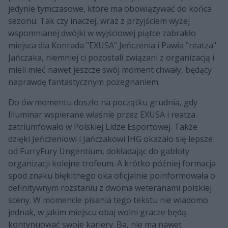
jedynie tymczasowe, które ma obowiązywać do końca
sezonu. Tak czy inaczej, wraz z przyjściem wyżej
wspomnianej dwójki w wyjściowej piątce zabrakło
miejsca dla Konrada "EXUSA" Jeńczenia i Pawła "reatza"
Jańczaka, niemniej ci pozostali związani z organizacją i
mieli mieć nawet jeszcze swój moment chwały, będący
naprawdę fantastycznym pożegnaniem.
Do ów momentu doszło na początku grudnia, gdy
Illuminar wspierane właśnie przez EXUSA i reatza
zatriumfowało w Polskiej Lidze Esportowej. Także
dzięki Jeńczeniowi i Jańczakowi IHG okazało się lepsze
od FurryFury Ungentium, dokładając do gabloty
organizacji kolejne trofeum. A krótko później formacja
spod znaku błękitnego oka oficjalnie poinformowała o
definitywnym rozstaniu z dwoma weteranami polskiej
sceny. W momencie pisania tego tekstu nie wiadomo
jednak, w jakim miejscu obaj wolni gracze będą
kontynuować swoje kariery. Ba, nie ma nawet