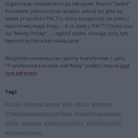
organizację oświadczeniu jej założyciel, Marcin "padre"
Kurzawski. Jednocześnie działacz zabrał też głos na
temat przyszłości PACTU, który bynajmniej nie znika z
esportowej mapy kraju. –
A co dalej z PACT? Chyba czas
na "Młodą Polskę"...
– ogłosił padre, stosując przy tym
tajemnicze literackie nawiązanie.
Wszystkie comiesięczne raporty transferowe z cyklu
"Transferowa karuzela nad Wisłą" znaleźć można
pod
tym adresem
.
Tagi
#CS:GO
#Illuminar Gaming
#iHG
#PACT
#Illuminar
#Transferowa karuzela nad Wisłą
#transferowa karuzela
#AVEZ
#Entropiq
#MAD DOG'S PACT
#CREATIVE AVEZ
#Entropiq Queens