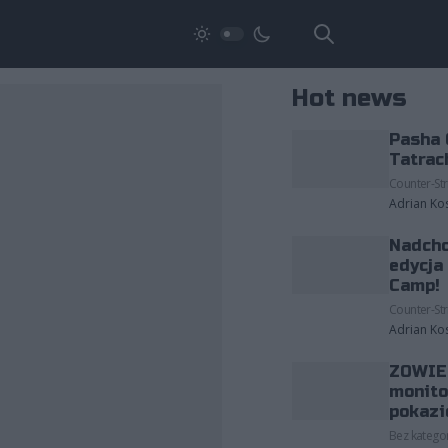
Hot news
Pasha 
Tatrac
Counter-Str
Adrian Ko
Nadcho
edycja
Camp!
Counter-Str
Adrian Ko
ZOWIE 
monito
pokazi
Bez kategor