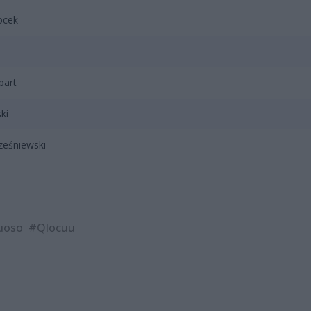
ocek
part
ki
ześniewski
uoso
#Qlocuu