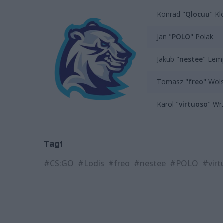
Konrad "
Qlocuu
" Kl
Jan "
POLO
" Polak
Jakub "
nestee
" Lem
Tomasz "
freo
" Wols
Karol "
virtuoso
" Wr
Tagi
#CS:GO
#Lodis
#freo
#nestee
#POLO
#virt