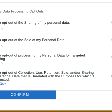
l Data Processing Opt Outs
ą organizację
o opt-out of the Sharing of my personal data.
dł czas na rozstanie. Wspólnie z chłopakami zdecydowaliśm
In
n "POLO" Polak. –
Dużo się nauczyłem przez ten czas oraz ro
hoćby w 1/100 brał czynny udział w rozwoju organizacji, a 
o opt-out of the Sale of my Personal Data.
oity wynik i zbudowaliśmy fajną markę prawie od zera. Oc
In
Co do naszej przyszłości to mam nadzieję, że kilka następny
to opt-out of processing my Personal Data for Targeted
ing.
In
z całą drugą połowę roku i wraz z formacją tą osiągnęli kil
o opt-out of Collection, Use, Retention, Sale, and/or Sharing
jednak nie włączyli się do gry o miejsce w play-offach i zaj
ersonal Data that Is Unrelated with the Purposes for which it
lected.
ej, bo popularne Niedźwiedzie awansowały do ESEA Advanced
Out
. Na ten moment nie wiadomo jeszcze, w jakich barwach og
łości samego LODIS i tego, czy organizacja zamierza zaang
CONFIRM
 następująco: