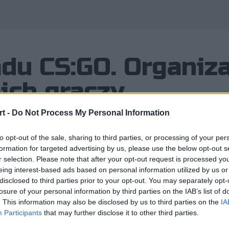
du CS:GO. Organiza
ich graczy
t -
Do Not Process My Personal Information
to opt-out of the sale, sharing to third parties, or processing of your per
formation for targeted advertising by us, please use the below opt-out s
cje decydują się na ogłoszenie swoi
r selection. Please note that after your opt-out request is processed y
eing interest-based ads based on personal information utilized by us or
. Tym razem padło na LODIS, które o
disclosed to third parties prior to your opt-out. You may separately opt-
ze wszystkimi swoimi dotychczasowym
losure of your personal information by third parties on the IAB’s list of
. This information may also be disclosed by us to third parties on the
IA
Participants
that may further disclose it to other third parties.