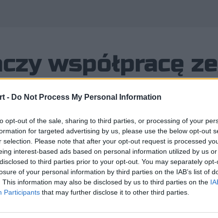
fo
czy współpracę z
t -
Do Not Process My Personal Information
to opt-out of the sale, sharing to third parties, or processing of your per
formation for targeted advertising by us, please use the below opt-out s
r selection. Please note that after your opt-out request is processed y
otarły do nas z obozu FurryFury Un
eing interest-based ads based on personal information utilized by us or
disclosed to third parties prior to your opt-out. You may separately opt-
 zakończenie współpracy z całym skł
losure of your personal information by third parties on the IAB’s list of
. This information may also be disclosed by us to third parties on the
IA
Participants
that may further disclose it to other third parties.