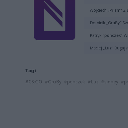
Wojciech „
Prism
” Zi
Dominik „
GruBy
” Św
Patryk "
ponczek
" W
Maciej „
Luz
” Bugaj (
Tagi
#CS:GO
#GruBy
#ponczek
#Luz
#sidney
#p