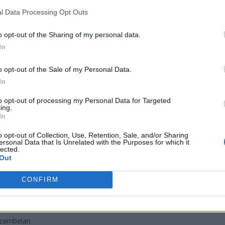
entium
l Data Processing Opt Outs
o opt-out of the Sharing of my personal data.
tium jako drużyna. W planach mamy dograć resztę turniejów, p
In
akiś dłuższy post, a tymczasem szukam klanu!
– skomentował
zaledwie od października ubiegłego roku. Dłuższym stażem mo
o opt-out of the Sale of my Personal Data.
zulce około 1-1,5 roku.
In
 gorsze wyniki. Na plus podopiecznym Macieja "Luza" Bugaj
to opt-out of processing my Personal Data for Targeted
ing.
orward Cup czy też awans do ESL Challenger League. Pod ko
In
owej, przegrywając podczas lanowego wielkiego finału z Illum
j nie rezygnuje z CS:GO. – Co do przyszłości naszej dywizji,
o opt-out of Collection, Use, Retention, Sale, and/or Sharing
ersonal Data that Is Unrelated with the Purposes for which it
tium.
lected.
Out
yglądał tak:
CONFIRM
ab
Szambelan