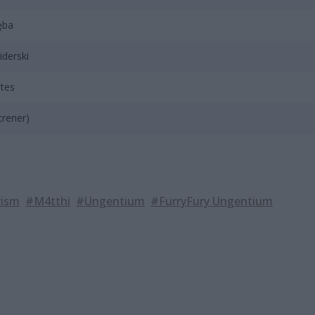
ęba
iderski
ites
trener)
rism
#M4tthi
#Ungentium
#FurryFury Ungentium