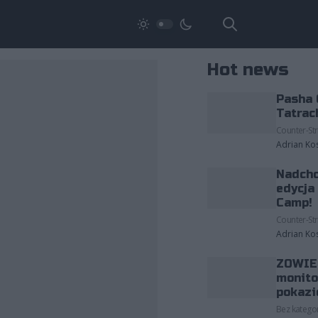
Hot news
Pasha 
Tatrac
Counter-Str
Adrian Ko
Nadcho
edycja
Camp!
Counter-Str
Adrian Ko
ZOWIE 
monito
pokazi
Bez kategor