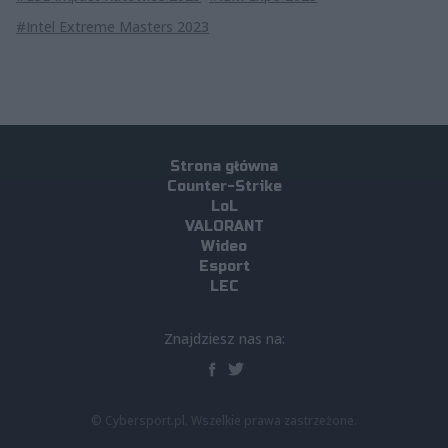
#Intel Extreme Masters 2023
Strona główna
Counter-Strike
LoL
VALORANT
Wideo
Esport
LEC
Znajdziesz nas na:
© Cybersport.pl. Wszelkie prawa zastrzeżone.