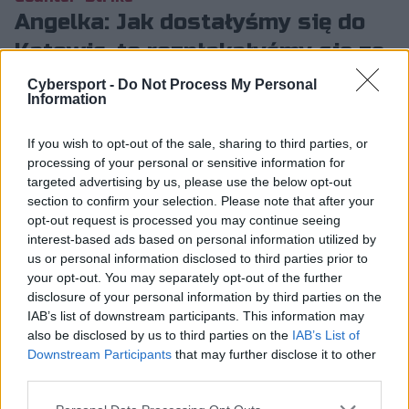
Angelka: Jak dostałyśmy się do
Katowic, to rozpłakałyśmy się ze
szczęścia
Cybersport -
Do Not Process My Personal
Information
Maciej Petryszyn
12.02.2023, godz. 14:26
If you wish to opt-out of the sale, sharing to third parties, or
Kolejny wywiad z IEM Katowice 2023 – a
processing of your personal or sensitive information for
dokładnie z IEM Expo, gdzie rozgrywany jest
targeted advertising by us, please use the below opt-out
section to confirm your selection. Please note that after your
turniej ESL Impact, w którym udział bierze m.in.
opt-out request is processed you may continue seeing
w pełni polska piątka, czyli NAVI Javelins. Z
interest-based ads based on personal information utilized by
jedną z zawodniczek tej formacji, Angeliką
us or personal information disclosed to third parties prior to
"Angelką" Kozłowską, porozmawialiśmy zaraz po
your opt-out. You may separately opt-out of the further
disclosure of your personal information by third parties on the
wygranej z FURIĄ i tym samym awansie do play-
IAB’s list of downstream participants. This information may
offów.
also be disclosed by us to third parties on the
IAB’s List of
Downstream Participants
that may further disclose it to other
third parties.