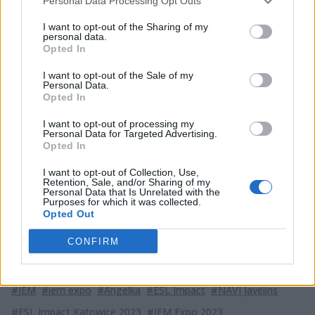
Personal Data Processing Opt Outs
I want to opt-out of the Sharing of my
personal data.
Opted In
I want to opt-out of the Sale of my
Personal Data.
Opted In
Po więcej informacji dotyczących ESL Impact
zapraszamy do naszej relacji tekstowej:
I want to opt-out of processing my
Personal Data for Targeted Advertising.
Opted In
I want to opt-out of Collection, Use,
Retention, Sale, and/or Sharing of my
Personal Data that Is Unrelated with the
Purposes for which it was collected.
Opted Out
CONFIRM
Tagi
#IEM
#iem expo
#Angelka
#ESL Impact
#NAVI Javelins
#ESL Impact Katowice 2023
#IEM Expo 2023