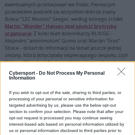
ewentualnych przetasowań we Fnatic. Pierwszym
przeciekiem podzielił się wszystkim dobrze znany
Brieuc "LEC Wooloo" Seeger, według którego źródeł
Martin "Wunder" Hansen miał opuścić brytyjską
organizację
. Z kolei duet dziennikarzy BLIX.GG –
Alejandro "anonimotum" Gomis oraz Marián "Eros"
Stoica – dotarł do informacji na temat jeszcze jednej
zmiany, która dotyczyłaby wspierającego zespołu, czyli
Rúbena "Rhuckza" Barbosę. W obu komunikatach
poznaliśmy też prawdopodobnych zastępców tejże
Cybersport -
Do Not Process My Personal
dwójki, bowiem Duńczyka zmienić miał Óscar
Information
"Oscarinin" Muñoz Jiménez, z kolei na miejsce
Portugalczyka miał wskoczyć Henk "Advienne"
If you wish to opt-out of the sale, sharing to third parties, or
Reijenga. Obaj zawodnicy reprezentowali dotychczas
processing of your personal or sensitive information for
akademię FNC.
targeted advertising by us, please use the below opt-out
section to confirm your selection. Please note that after your
Spring approaches, and we've got news to
opt-out request is processed you may continue seeing
interest-based ads based on personal information utilized by
share.
us or personal information disclosed to third parties prior to