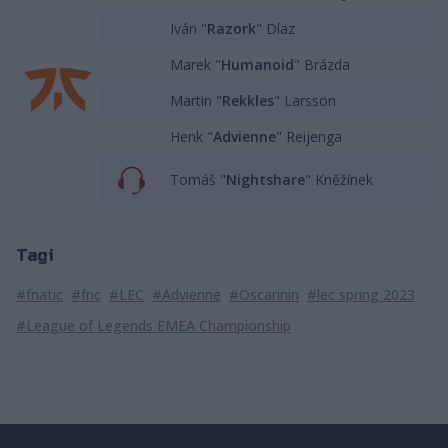
Iván "
Razork
" Díaz
Marek "
Humanoid
" Brázda
Martin "
Rekkles
" Larsson
Henk "
Advienne
" Reijenga
Tomáš "
Nightshare
" Kněžínek
Tagi
#fnatic
#fnc
#LEC
#Advienne
#Oscarinin
#lec spring 2023
#League of Legends EMEA Championship