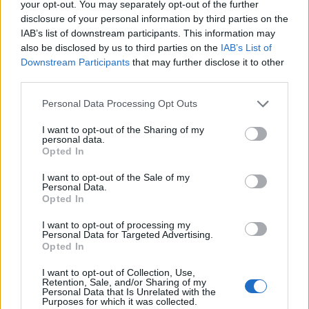
Welcome to the squad,
@OscarininXD
&
your opt-out. You may separately opt-out of the further
disclosure of your personal information by third parties on the
@Advienne1
!
pic.twitter.com/NgyKqhNSbO
IAB’s list of downstream participants. This information may
— FNATIC (@FNATIC)
March 2, 2023
also be disclosed by us to third parties on the
IAB’s List of
Downstream Participants
that may further disclose it to other
Aż do dziś, gdyż Fnatic przerwało milczenie i
third parties.
potwierdziło promocję Hiszpana oraz Holendra do
Personal Data Processing Opt Outs
głównej dywizji brytyjskiej organizacji. –
Ta para to
niezwykle utalentowane młode osoby, które
I want to opt-out of the Sharing of my
personal data.
niejednokrotnie podkreślały swoje umiejętności w ERL-
Opted In
ach, a ich zaangażowanie i koncentracja są w dużej
mierze zgodne z rozwojem naszej organizacji. [...]
Co
I want to opt-out of the Sale of my
Personal Data.
ważne, wierzymy, że obaj gracze idealnie pasują do
Opted In
chemii w drużynie i podzielają ten sam sposób
myślenia całego składu, czyli ważny czynnik, o który
I want to opt-out of processing my
Personal Data for Targeted Advertising.
zabiegaliśmy w trakcie offseasonu –
wyczytujemy z
Opted In
oficjalnego ogłoszenia Fnatic
.
Warto wspomnieć, że w
I want to opt-out of Collection, Use,
zaprezentowanym przez organizację artykule nie ma
Retention, Sale, and/or Sharing of my
informacji związanej z przyszłością Wundera oraz
Personal Data that Is Unrelated with the
Purposes for which it was collected.
Rhuckza.