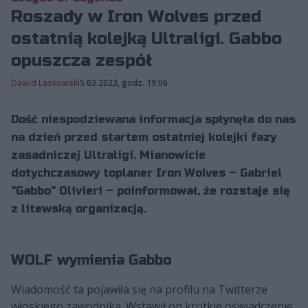
Roszady w Iron Wolves przed
ostatnią kolejką Ultraligi. Gabbo
opuszcza zespół
Dawid Laskowski
5.03.2023, godz. 19:06
Dość niespodziewana informacja spłynęła do nas
na dzień przed startem ostatniej kolejki fazy
zasadniczej Ultraligi. Mianowicie
dotychczasowy toplaner Iron Wolves – Gabriel
"Gabbo" Olivieri – poinformował, że rozstaje się
z litewską organizacją.
WOLF wymienia Gabbo
Wiadomość ta pojawiła się na profilu na Twitterze
włoskiego zawodnika. Wstawił on krótkie oświadczenie,