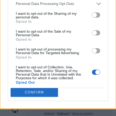
Personal Data Processing Opt Outs
temat potencjalnego zmiennika Włocha. Niemniej
ogłoszenie nowego toplanera powinno pojawić się
I want to opt-out of the Sharing of my
personal data.
niebawem, bowiem już jutro startuje ostatnia kolejka
Opted In
Ultraligi. Wówczas WOLF podejmie przedostatnie w
tabeli exeed. Litewska organizacja znajduje się na ten
I want to opt-out of the Sale of my
Personal Data.
moment poza strefą awansu z bilansem 5-10. W ciągu
Opted In
najbliższych trzech dni będzie walczyć o zgarnięcie
ostatniego biletu do fazy pucharowej rozgrywek
I want to opt-out of processing my
Personal Data for Targeted Advertising.
naszego podwórka.
Opted In
Tak prezentuje się obecnie skład Iron
I want to opt-out of Collection, Use,
Retention, Sale, and/or Sharing of my
Wolves:
Personal Data that Is Unrelated with the
Purposes for which it was collected.
Opted Out
–
CONFIRM
Tomasz
"Badlyyga"
Bałdyga
Saulius
"Saulius"
Lukošius
Adrian
"Adison"
Głuszczenko