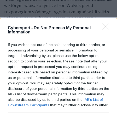
w którym napisał o tym, że Iron Wolves przed
rozpoczęciem siódmego tygodnia zmagań w Ultralidze,
który tym samym będzie ostatnim z tego etapu,
postanowili zakończyć z nim współpracę. –
Kilka dni
Cybersport -
Do Not Process My Personal
temu Iron Wolves powiedzieli mi, że nie będę już z nimi
Information
grał, więc to oznacza koniec mojego wiosennego
sezonu Ultraligi
– czytamy w komunikacie Gabbo –
Po
If you wish to opt-out of the sale, sharing to third parties, or
serii sześciu porażek zgadzam się, ze w Iron Wolves
processing of your personal or sensitive information for
potrzebna była zmiana, więc życzę im powodzenia w
targeted advertising by us, please use the below opt-out
section to confirm your selection. Please note that after your
przełamaniu złej passy i awansowaniu do play-offów
–
opt-out request is processed you may continue seeing
dodaje 23-latek.
interest-based ads based on personal information utilized by
us or personal information disclosed to third parties prior to
The end of my Ultraliga Spring 2022
your opt-out. You may separately opt-out of the further
Read:
https://t.co/KzypmIkwl7
disclosure of your personal information by third parties on the
IAB’s list of downstream participants. This information may
— Gabriel "Gabbo" Olivieri (@lol_gabbo)
March
also be disclosed by us to third parties on the
IAB’s List of
Downstream Participants
that may further disclose it to other
5, 2023
third parties.
Na ten moment nie ma jeszcze żadnych informacji na