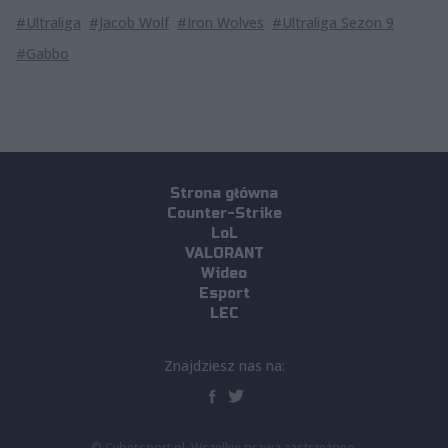
#Ultraliga
#Jacob Wolf
#Iron Wolves
#Ultraliga Sezon 9
#Gabbo
Strona główna
Counter-Strike
LoL
VALORANT
Wideo
Esport
LEC
Znajdziesz nas na:
© Cybersport.pl. Wszelkie prawa zastrzeżone.