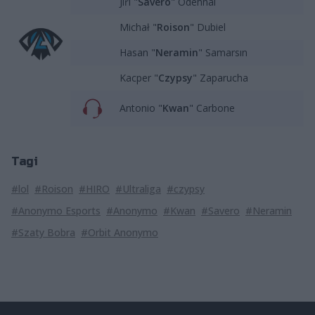
Jiří "
Savero
" Odehnal
Michał "
Roison
" Dubiel
Hasan "
Neramin
" Samarsın
Kacper "
Czypsy
" Zaparucha
Antonio "
Kwan
" Carbone
Tagi
#lol
#Roison
#HIRO
#Ultraliga
#czypsy
#Anonymo Esports
#Anonymo
#Kwan
#Savero
#Neramin
#Szaty Bobra
#Orbit Anonymo