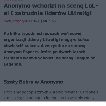
Anonymo wchodzi na scenę LoL-
a! I zatrudnia liderów Ultraligi
Maciej Petryszyn
8.03.2023, godz. 16:22
Po kilku tygodniach poszukiwań nowej
organizacji liderzy Ultraligi mogą w końcu
obwieścić sukces. A wszystko za sprawą
Anonymo Esports, które po dwóch latach
istnienia weszło w końcu na scenę League of
Legends.
Szaty Bobra w Anonymo
Problemy podopiecznych Antonio "Kwana" Carbone'a
zaczęły się na początku lutego, bo to właśnie wtedy
organizatorzy Ultraligi wyrzucili z rozgrywek Goskillę
,