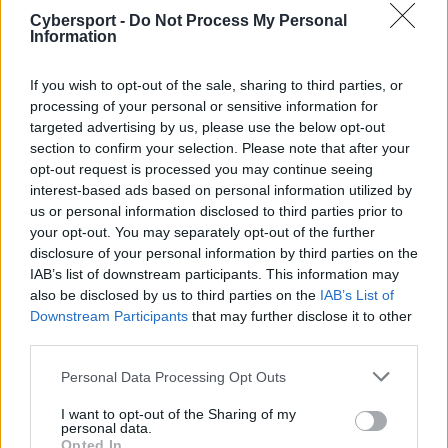
która miała nie wywiązywać się ze swoich zobowiązań.
Cybersport -
Do Not Process My Personal
Od tego czasu dotychczasowi reprezentanci GSK grali
Information
już jako Szaty Bobra i brak pracodawcy bynajmniej nie
przeszkodził im w osiąganiu świetnych wyników. Dość
If you wish to opt-out of the sale, sharing to third parties, or
powiedzieć, że wygrali oni 14 z 17 dotychczasowych
processing of your personal or sensitive information for
targeted advertising by us, please use the below opt-out
spotkań i wraz z Grypciocraft Esports oraz Zero
section to confirm your selection. Please note that after your
Tenacity przewodzą stawce. Dziś przed nimi ostatni
opt-out request is processed you may continue seeing
mecz w fazie zasadniczej, do którego przystąpią już w
interest-based ads based on personal information utilized by
nowych barwach.
us or personal information disclosed to third parties prior to
your opt-out. You may separately opt-out of the further
–
FRENZY od początku sygnalizowało, że slot w
disclosure of your personal information by third parties on the
Ultralidze został wywalczony przez zawodników,
IAB’s list of downstream participants. This information may
dlatego cieszymy się, że drużyna znalazła bezpieczną
also be disclosed by us to third parties on the
IAB’s List of
przystań w postaci Anonymo Esports. Mamy nadzieję,
Downstream Participants
that may further disclose it to other
third parties.
że jest to początek długotrwałej współpracy, która
dostarczy widzom niezapomnianych emocji
–
Personal Data Processing Opt Outs
powiedział Adam Mikołajczyk, project manager Ultraligi.
Dla samego Anonymo, które ostatnimi czasy
I want to opt-out of the Sharing of my
personal data.
pożegnało dywizję Counter-Strike'a
, będzie to debiut
Opted In