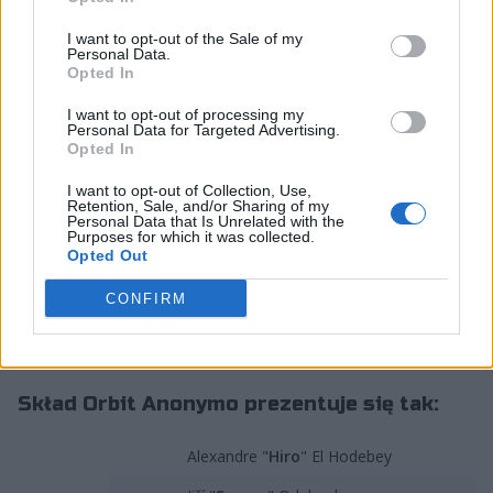
na scenie League of Legends. Dodajmy, że debiut przy
wsparciu jednego z partnerów, gdyż LoL-owa dywizja
I want to opt-out of the Sale of my
Personal Data.
grać będzie jak Orbit Anonymo.
Opted In
Bezlitosny świat zwierząt zmusza bobry
I want to opt-out of processing my
Personal Data for Targeted Advertising.
europejskie do wielkiej migracji tuż przed
Opted In
nadejściem wiosny.
I want to opt-out of Collection, Use,
Po wędrówce przez meandry Ultraligi, te
Retention, Sale, and/or Sharing of my
Personal Data that Is Unrelated with the
sprytne istoty w końcu znajdują miejsce na
Purposes for which it was collected.
Opted Out
wybudowanie świetnych draftów i
zapierających dech w piersiach zagrań -
CONFIRM
@AnonymoEsports
.
pic.twitter.com/Jvift1OrF2
— Ultraliga (@ultraliga)
March 8, 2023
Skład Orbit Anonymo prezentuje się tak:
Alexandre "
Hiro
" El Hodebey