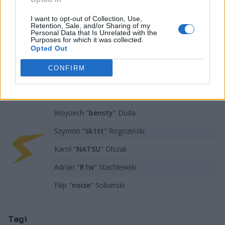
znajdziemy też krótki epizod jako stand-in w Illuminar
Gaming. –
Wróciłem mordeczki. Jest mocna ekipa i głód
I want to opt-out of Collection, Use,
Retention, Sale, and/or Sharing of my
gry więc damy z siebie wszystko!
– zapewnił Sobierski w
Personal Data that Is Unrelated with the
Purposes for which it was collected.
opublikowanym przez siebie wpisie w mediach
Opted Out
społecznościowych.
CONFIRM
Skład ThunderFlash prezentuje się
następująco:
Wojciech "
bensty
" Duda
Szymon "
sk1tt
" Rogoziński
Karol "
NATSU
" Olszak
Adrian "
R1w
" Stachlewski
Filip "
noise
" Sobierski
Tagi