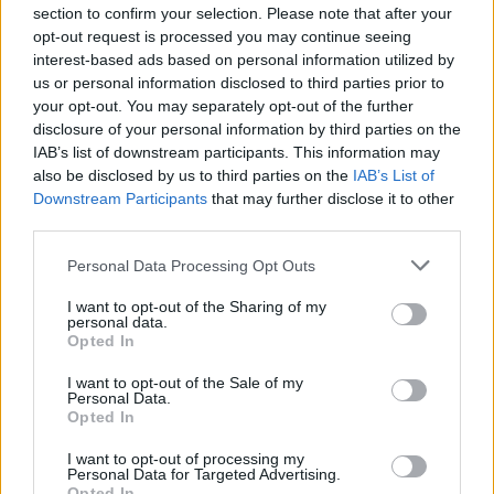
Stachlewski. Trio to rywalizowało m.in. w bieżącym
section to confirm your selection. Please note that after your
sezonie ESEA Advanced, aczkolwiek nie wypadło w nim
opt-out request is processed you may continue seeing
interest-based ads based on personal information utilized by
najlepiej. Warto bowiem wspomnieć, że MCE wygrało
us or personal information disclosed to third parties prior to
zaledwie jedno z czternastu spotkań, a pięć ostatnich
your opt-out. You may separately opt-out of the further
pojedynków oddało walkowerem. Lepiej wyglądało to
disclosure of your personal information by third parties on the
na innych polach, bo NATSU i spółka mają na swoim
IAB’s list of downstream participants. This information may
koncie też awans do dywizji pretendentów Polskiej Ligi
also be disclosed by us to third parties on the
IAB’s List of
Esportowej oraz wicemistrzostwo czwartej odsłony
Downstream Participants
that may further disclose it to other
Polish Pro League AMA PRO, w której finale ulegli ESL
third parties.
Mistrzom Polski z Permitty eSports.
Personal Data Processing Opt Outs
Teraz Olszak, Duda i Stachlewski rywalizować będą już
I want to opt-out of the Sharing of my
w nowych barwach i w odświeżonym składzie, poza
personal data.
Opted In
którym znaleźli się Daniel "Lipton" Paul oraz Michał
"mchk" Bartosiak. Ich fotele zajął natomiast m.in.
I want to opt-out of the Sale of my
Szymon "sk1tt" Rogoziński, który w przeszłości miał już
Personal Data.
Opted In
okazję współpracować z NATSU w Tarczyński Protein
Teamie. Poza nim do ekipy trafił Filip "noise" Sobierski –
I want to opt-out of processing my
Personal Data for Targeted Advertising.
były zawodnik PGE Turowa Zgorzelec, w którego CV
Opted In