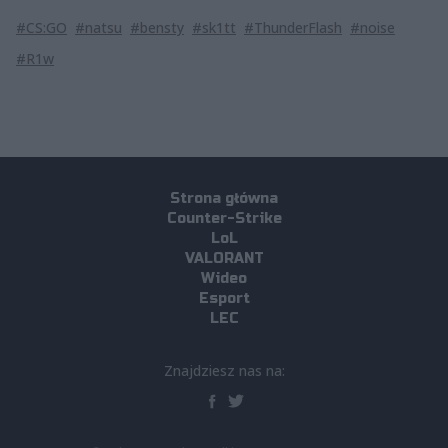
#CS:GO
#natsu
#bensty
#sk1tt
#ThunderFlash
#noise
#R1w
Strona główna
Counter-Strike
LoL
VALORANT
Wideo
Esport
LEC
Znajdziesz nas na: