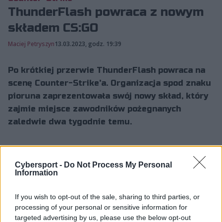
ThunderFlash powraca z nowym
składem CS:GO
Maciej Petryszyn
13.03.2023, godz. 19:39
Po krótkiej przerwie ThunderFlash powraca na
scenę Counter-Strike'a. Organizacja spod znaku
pioruna zaprezentowała swój nowy skład, który
zajmie miejsce zawodników pożegnanych
zaledwie dwa tygodnie temu.
ThunderFlash w nowym kształcie
Cybersport -
Do Not Process My Personal
Information
Tym razem włodarze ThunderFlash postawili na zespół,
którego trzon stanowią trzej dotychczasowi
If you wish to opt-out of the sale, sharing to third parties, or
reprezentanci MCE Game Expert – Karol "NATSU"
processing of your personal or sensitive information for
Olszak, Wojciech "bensty" Duda oraz Adrian "R1w"
targeted advertising by us, please use the below opt-out