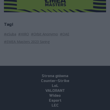
Tagi
#eSuba
#HIRO
#Orbit Anonymo
#OAE
#EMEA Masters 2023 Spring
Strona główna
Counter-Strike
LoL
VALORANT
Wideo
Esport
LEC