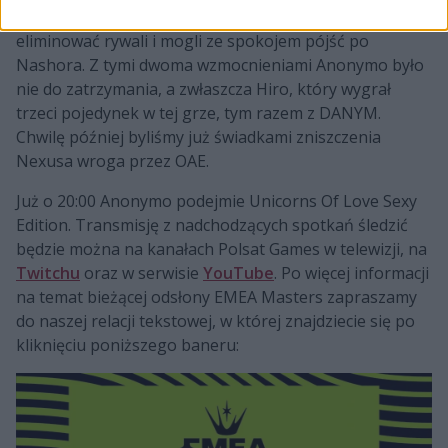
znakomitej umiejętności specjalnej Roisona nasi zaczęli
eliminować rywali i mogli ze spokojem pójść po
Nashora. Z tymi dwoma wzmocnieniami Anonymo było
nie do zatrzymania, a zwłaszcza Hiro, który wygrał
trzeci pojedynek w tej grze, tym razem z DANYM.
Chwilę później byliśmy już świadkami zniszczenia
Nexusa wroga przez OAE.
Już o 20:00 Anonymo podejmie Unicorns Of Love Sexy
Edition. Transmisję z nadchodzących spotkań śledzić
będzie można na kanałach Polsat Games w telewizji, na
Twitchu
oraz w serwisie
YouTube
. Po więcej informacji
na temat bieżącej odsłony EMEA Masters zapraszamy
do naszej relacji tekstowej, w której znajdziecie się po
kliknięciu poniższego baneru: