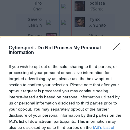
Hiro
bobista
Gnar
K'Sante
Savero
TynX
Lee Sin
Xin Zhao
Roison
Warszi
Seraphine
Viktor
Cybersport -
Do Not Process My Personal
Neramin
DANY
Information
Xayah
Zeri
If you wish to opt-out of the sale, sharing to third parties, or
Czypsy
FGG
processing of your personal or sensitive information for
Nautilus
Rakan
targeted advertising by us, please use the below opt-out
section to confirm your selection. Please note that after your
Hiro mistrzem pojedynków
opt-out request is processed you may continue seeing
interest-based ads based on personal information utilized by
Gra z początku przebiegała całkiem spokojnie.
us or personal information disclosed to third parties prior to
Pierwszą krew zdobył Daniel "DANY" Novák, eliminując
your opt-out. You may separately opt-out of the further
Kacpra "Czypsego" Zaparuchę, który powstrzymywał
disclosure of your personal information by third parties on the
rywali przed dojściem do smoka podejmowanego przez
IAB’s list of downstream participants. This information may
Jiříiego "Savero" Odehnala. Potem dalej na Summoner's
also be disclosed by us to third parties on the
IAB’s List of