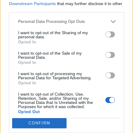
Downstream Participants
that may further disclose it to other
Rifcie nie działo się wiele poza wymianami Heroldów za
third parties.
smoki, aż do akcji na górnej alei. Tam Hiro najpierw
wygrał pojedynek z Petrem "bobistą" Fojtíkiem, a
Personal Data Processing Opt Outs
później prawie udało mu się ograć jeszcze Kristiana
I want to opt-out of the Sharing of my
"TynXa" Østergaarda Hansen, który ledwo uszedł z
personal data.
życiem po wyeliminowaniu Francuza. Niedługo po tym
Opted In
Hiro był ważną postacią przy zgarnięciu smoka przez
I want to opt-out of the Sale of my
Anonymo, a minutę później wygrał pojedynek z
Personal Data.
Marcinem "Warszim" Surałą.
Opted In
Anonymo bez problemu domyka
I want to opt-out of processing my
Personal Data for Targeted Advertising.
spotkanie
Opted In
I want to opt-out of Collection, Use,
Pierwszą walkę drużynową zobaczyliśmy w 21. minucie
Retention, Sale, and/or Sharing of my
w dżungli OAE. Podczas niej z początku wyłapywany był
Personal Data that Is Unrelated with the
Purposes for which it was collected.
Michał "Roison" Dubiel, ale potem czerwony pasek
Opted Out
naładował Hiro, a masę obrażeń zadał Hasan
"Neramin" Samarsın. Natomiast już w 23. minucie
CONFIRM
Polacy zgarnęli Duszę Oceanicznego Smoka, a po