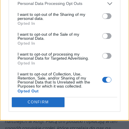
Holy shit i hate them so much, after 2 months
Personal Data Processing Opt Outs
I spend travelling almost forgot the feeling.
I want to opt-out of the Sharing of my
Russia is state of terrorist and they all will pay.
personal data.
Opted In
— Viktor Orudzhev (@somedieyoungCS)
May
29, 2023
I want to opt-out of the Sale of my
Personal Data.
Opted In
Rosja i Rosjanie na celowniku Monte
I want to opt-out of processing my
Personal Data for Targeted Advertising.
Nie jest to pierwszy raz, gdy osoby związane z Monte w
Opted In
otwarty sposób wyrażają swoją dezaprobatę nie tylko
dla władz na Kremlu, ale dla całej Rosji w ogóle.
I want to opt-out of Collection, Use,
Retention, Sale, and/or Sharing of my
Wystarczy cofnąć się pamięcią do Regional Major
Personal Data that Is Unrelated with the
Ranking, podczas którego szerokim echem odbił się
Purposes for which it was collected.
Opted Out
fakt, iż podopieczni ukraińskiej organizacji po
zakończonym meczu z FORZE Esports nie podali rąk
CONFIRM
swoim przeciwnikom. –
To bardzo proste. Mają oni
sponsora, którym jest Lukoil, jedna z największych firm
naftowych w Rosji. Płacą oni podatki i opłacają w ten
sposób rosyjskie czołgi, które strzelają do nas na