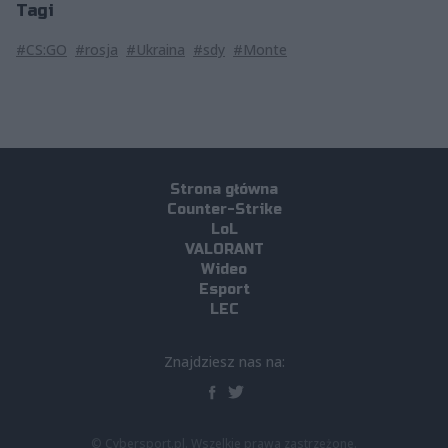
Tagi
#CS:GO
#rosja
#Ukraina
#sdy
#Monte
Strona główna
Counter-Strike
LoL
VALORANT
Wideo
Esport
LEC
Znajdziesz nas na:
© Cybersport.pl. Wszelkie prawa zastrzeżone.