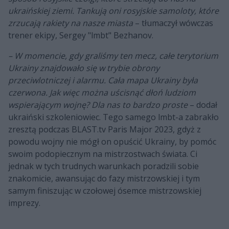
ukraińskiej ziemi. Tankują oni rosyjskie samoloty, które
zrzucają rakiety na nasze miasta
– tłumaczył wówczas
trener ekipy, Sergey "⁠lmbt⁠" Bezhanov.
– W momencie, gdy graliśmy ten mecz, całe terytorium
Ukrainy znajdowało się w trybie obrony
przeciwlotniczej i alarmu. Cała mapa Ukrainy była
czerwona. Jak więc można uścisnąć dłoń ludziom
wspierającym wojnę? Dla nas to bardzo proste
– dodał
ukraiński szkoleniowiec. Tego samego lmbt-a zabrakło
zresztą podczas BLAST.tv Paris Major 2023, gdyż z
powodu wojny nie mógł on opuścić Ukrainy, by pomóc
swoim podopiecznym na mistrzostwach świata. Ci
jednak w tych trudnych warunkach poradzili sobie
znakomicie, awansując do fazy mistrzowskiej i tym
samym finiszując w czołowej ósemce mistrzowskiej
imprezy.