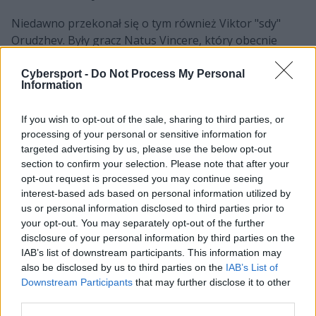
Niedawno przekonał się o tym również Viktor "sdy"
Orudzhev. Były gracz Natus Vincere, który obecnie
związany jest z Monte, niedawno po dłuższej przerwie
spowodowanej udziałem m.in. w BLAST.tv Paris Major
Cybersport -
Do Not Process My Personal
Information
2023 powrócił do ojczyzny. Pod pewnymi względami nie
był to jednak powrót miły, bo Ukrainiec musiał uciekać
If you wish to opt-out of the sale, sharing to third parties, or
z powodu rosyjskiego nalotu rakietowego. –
Ledwie
processing of your personal or sensitive information for
wróciłem do domu i poszedłem do kina, a od razu
targeted advertising by us, please use the below opt-out
nastąpił atak rakietowy. Podczas biegu do schronu
section to confirm your selection. Please note that after your
słyszałem w okolicy co najmniej siedem eksplozji. Jasna
opt-out request is processed you may continue seeing
cholera, tak bardzo ich nienawidzę. Po dwóch
interest-based ads based on personal information utilized by
miesiącach w podróży prawie zapomniałem, jakie to
us or personal information disclosed to third parties prior to
your opt-out. You may separately opt-out of the further
uczucie. Rosja to kraj terrorystyczny i wszyscy oni za to
disclosure of your personal information by third parties on the
zapłacą
– napisał 26-latek już po fakcie.
IAB’s list of downstream participants. This information may
also be disclosed by us to third parties on the
IAB’s List of
Just came back home, went to the cinema and
Downstream Participants
that may further disclose it to other
insta rocket attack, while running to the
third parties.
shelter we heard at least 7 explosions nearby.