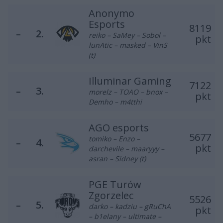
Anonymo
Esports
8119
–
2.
reiko – SaMey – Sobol –
pkt
lunAtic – masked – VinS
(t)
Illuminar Gaming
7122
–
3.
morelz – TOAO – bnox –
pkt
Demho – m4tthi
AGO esports
5677
tomiko – Enzo –
–
4.
pkt
darchevile – maaryyy –
asran – Sidney (t)
PGE Turów
Zgorzelec
5526
–
5.
darko – kadziu – gRuChA
pkt
– b1elany – ultimate –