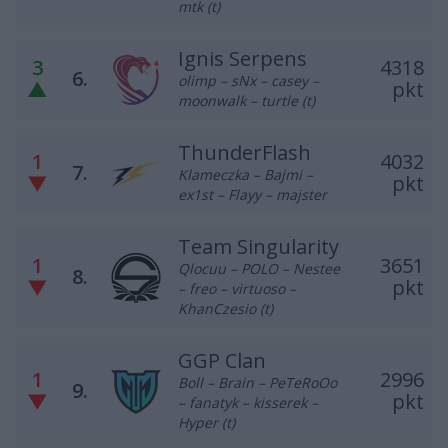
mtk (t)
Ignis Serpens
3
4318
6.
olimp – sNx – casey –
▲
pkt
moonwalk – turtle (t)
ThunderFlash
1
4032
7.
Klameczka – Bajmi –
▼
pkt
ex1st – Flayy – majster
Team Singularity
1
3651
Qlocuu – POLO – Nestee
8.
▼
pkt
– freo – virtuoso –
KhanCzesio (t)
GGP Clan
1
2996
Boll – Brain – PeTeRoOo
9.
▼
pkt
– fanatyk – kisserek –
Hyper (t)