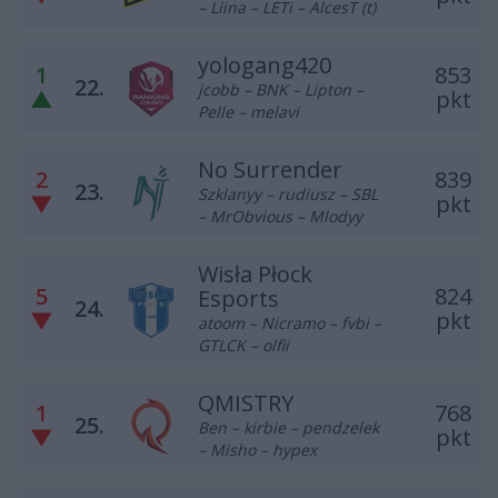
– Liina – LETi – AlcesT (t)
yologang420
1
853
22.
jcobb – BNK – Lipton –
▲
pkt
Pelle – melavi
No Surrender
2
839
23.
Szklanyy – rudiusz – SBL
▼
pkt
– MrObvious – Mlodyy
Wisła Płock
5
824
Esports
24.
▼
pkt
atoom – Nicramo – fvbi –
GTLCK – olfii
QMISTRY
1
768
25.
Ben – kirbie – pendzelek
▼
pkt
– Misho – hypex