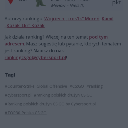
▼
pkt
MeHow – Niels (t)
Autorzy rankingu:
Wojciech „cros1k” Moreń
,
Kamil
„Kozak_Lkr” Kozak
.
Jak działa ranking? Więcej na ten temat
pod tym
adresem
. Masz sugestię lub pytanie, których tematem
jest ranking?
Napisz do nas:
rankingcsgo@cybersport.pl
!
Tagi
#Counter-Strike: Global Offensive
#CS:GO
#ranking
#cybersport.pl
#ranking polskich drużyn CS:GO
#Ranking polskich drużyn CS:GO by Cybersport.pl
#TOP30 Polska CS:GO