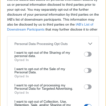
ponczek (t)
us or personal information disclosed to third parties prior to
your opt-out. You may separately opt-out of the further
LODIS
disclosure of your personal information by third parties on the
14
1284
oskarish – MTZ –
IAB’s list of downstream participants. This information may
14.
▲
pkt
blacktear5 – AxEcHo –
also be disclosed by us to third parties on the
IAB’s List of
mwlky
Downstream Participants
that may further disclose it to other
third parties.
Creative AVEZ
Personal Data Processing Opt Outs
2
1199
Masi – tomuss – chaoss
15.
▼
pkt
– fokusss – dezz – wneQ
I want to opt-out of the Sharing of my
(t)
personal data.
Opted In
Forsaken
I want to opt-out of the Sale of my
1
1085
Challengers
Personal Data.
16.
Opted In
▼
pkt
AdrieN – miike – FREEZ –
MaiN – keis – Riven (t)
I want to opt-out of processing my
Personal Data for Targeted Advertising.
Opted In
M1 Gaming
23
981
17.
Frontsiderr – Suonko –
▲
pkt
I want to opt-out of Collection, Use,
baljs – slepy – sk1tt
Retention, Sale, and/or Sharing of my