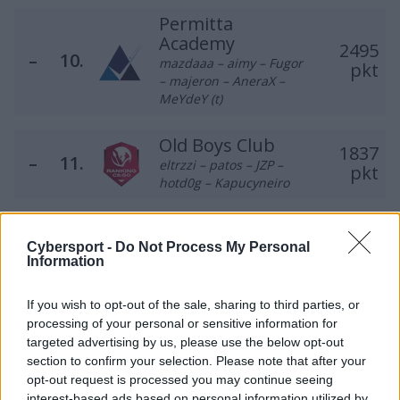
Permitta
Academy
2495
–
10.
mazdaaa – aimy – Fugor
pkt
– majeron – AneraX –
MeYdeY (t)
Old Boys Club
1837
–
11.
eltrzzi – patos – JZP –
pkt
hotd0g – Kapucyneiro
FurryFury
Ungentium
Cybersport -
Do Not Process My Personal
2
1685
12.
Information
pawkoem – Mride – cej0t
▲
pkt
– sh3nanigan – noise –
splawik (t)
If you wish to opt-out of the sale, sharing to third parties, or
processing of your personal or sensitive information for
targeted advertising by us, please use the below opt-out
PACT
section to confirm your selection. Please note that after your
1
1507
innocent – SZPERO –
13.
opt-out request is processed you may continue seeing
▼
pkt
Prism – phr – Furlan –
interest-based ads based on personal information utilized by