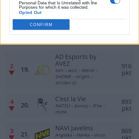
Personal Data that Is Unrelated with the
Purposes for which it was collected.
Opted Out
Proskilled Kingz
michalek1006 – Gontar –
2
935
CONFIRM
18.
All3n – V0Light2k –
▲
pkt
krzys22113 –
ReversGGMU (t)
AD Esports by
AVEZ
2
916
19.
tein – wizz – Merdi –
▼
pkt
SHOWK – m1ght –
sh1den (t)
C'est la Vie
4
893
20.
NATSU – bensty – R1w –
▼
pkt
mchk
NAVI Javelins
3
869
21.
Angelka – Hanka – vicuu
▼
pkt