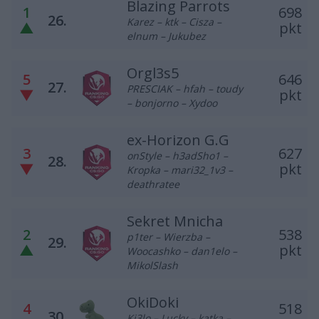
Blazing Parrots
1
698
26.
Karez – ktk – Cisza –
▲
pkt
elnum – Jukubez
Orgl3s5
5
646
27.
PRESCIAK – hfah – toudy
▼
pkt
– bonjorno – Xydoo
ex-Horizon G.G
3
627
onStyle – h3adSho1 –
28.
▼
pkt
Kropka – mari32_1v3 –
deathratee
Sekret Mnicha
2
538
p1ter – Wierzba –
29.
▲
pkt
Woocashko – dan1elo –
MikolSlash
OkiDoki
4
518
30.
Ki3lo – Lucky – katka –