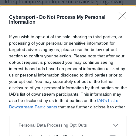
którą to imprezą podopieczni ukraińskiej organizacji
pożegnali się już w fazie legend, odpadając po porażce
z FaZe Clanem. Wobec tego nie dziwią głosy o
Cybersport -
Do Not Process My Personal
Information
nadchodzących przetasowaniach personalnych, które
mogą dotknąć aż trzech członków zespołu! Pewniakiem
If you wish to opt-out of the sale, sharing to third parties, or
do odejścia od samego początku transferowej szufli
processing of your personal or sensitive information for
wydaje się Andrij "npl" Kukharsjkyj, niemniej od kilku
targeted advertising by us, please use the below opt-out
dni spekuluje się, że los nastolatka podzielić mogą
section to confirm your selection. Please note that after your
także dwaj Rosjanie – Denis "electroNic" Sharipov oraz
opt-out request is processed you may continue seeing
Ilya "Perfecto" Zalutskiy.
interest-based ads based on personal information utilized by
us or personal information disclosed to third parties prior to
your opt-out. You may separately opt-out of the further
Śledź transfery na scenie Counter-
disclosure of your personal information by third parties on the
Strike'a:
IAB’s list of downstream participants. This information may
also be disclosed by us to third parties on the
IAB’s List of
Downstream Participants
that may further disclose it to other
third parties.
Personal Data Processing Opt Outs