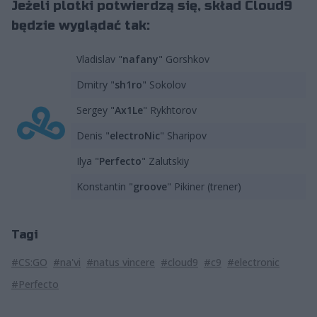
Jeżeli plotki potwierdzą się, skład Cloud9
będzie wyglądać tak:
Vladislav "
nafany
" Gorshkov
Dmitry "
sh1ro
" Sokolov
Sergey "
Ax1Le
" Rykhtorov
Denis "
electroNic
" Sharipov
Ilya "
Perfecto
" Zalutskiy
Konstantin "
groove
" Pikiner (trener)
Tagi
#CS:GO
#na'vi
#natus vincere
#cloud9
#c9
#electronic
#Perfecto