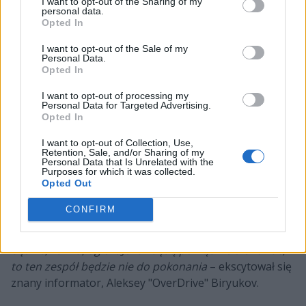
I want to opt-out of the Sharing of my
personal data.
Opted In
I want to opt-out of the Sale of my
Jak jednak twierdzi wschodnioeuropejski insider,
Personal Data.
Vladislav "harumi" Radvilovich, zarówno electroNic, jak i
Opted In
Perfecto mogą zaliczyć miękkie lądowanie.
I want to opt-out of processing my
Zainteresowanie ich usługami miało bowiem wyrazić
Personal Data for Targeted Advertising.
Opted In
Cloud9, które w ogóle nie dostało się na Majora w
Paryżu i z tego powodu również wydaje się jednym z
I want to opt-out of Collection, Use,
głównych kandydatów do zmian kadrowych. Te mogą
Retention, Sale, and/or Sharing of my
Personal Data that Is Unrelated with the
dosięgnąć pochodzących z Kazachstanu Abaya
Purposes for which it was collected.
"HObbita" Khasenova i pozyskanego zaledwie pięć
Opted Out
miesięcy temu Timura "bustera" Tulepova. –
To tylko
CONFIRM
plotka, ale słyszałem, że Cloud9 usuwa HObbita i
bustera. Jeżeli przejdą tam electroNic i Perfecto, to
będzie, kurwa, ogień. Jeżeli będą porządnie trenować,
to ten zespół będzie nie do pokonania
– ekscytował się
znany informator, Aleksey "OverDrive" Biryukov.