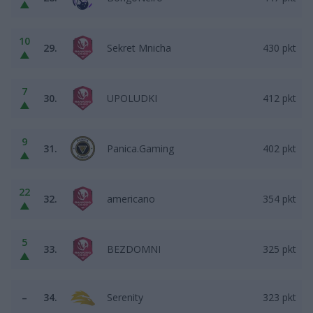
▲
10
29.
Sekret Mnicha
430 pkt
▲
7
30.
UPOLUDKI
412 pkt
▲
9
31.
Panica.Gaming
402 pkt
▲
22
32.
americano
354 pkt
▲
5
33.
BEZDOMNI
325 pkt
▲
–
34.
Serenity
323 pkt