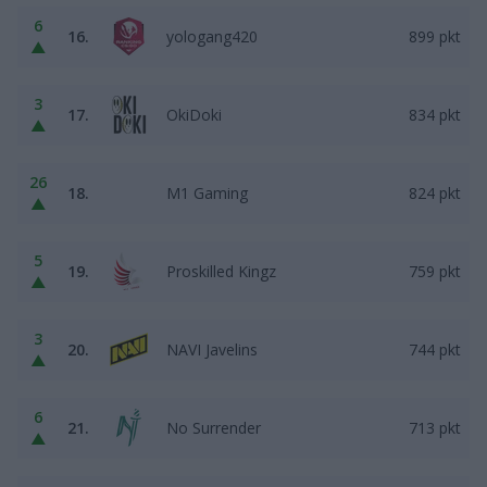
6
16.
yologang420
899 pkt
▲
3
17.
OkiDoki
834 pkt
▲
26
18.
M1 Gaming
824 pkt
▲
5
19.
Proskilled Kingz
759 pkt
▲
3
20.
NAVI Javelins
744 pkt
▲
6
21.
No Surrender
713 pkt
▲