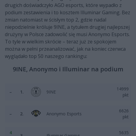
drugich doświadczyło AGO esports, które wypadło z
podium zestawienia i to kosztem Illuminar Gaming. Bez
zmian natomiast w ścisłym top 2, gdzie nadal
niepodzielnie króluje 9INE, a tytułem drugiej najlepszej
drużyny w Polsce zadowolić się musi Anonymo Esports.
To tyle w wielkim skrócie – teraz już ze spokojem
można w pełni przeanalizować, jak na koniec czerwca
wyglądało top 50 naszego rankingu:
9INE, Anonymo i Illuminar na podium
14999
–
1.
9INE
pkt
6626
–
2.
Anonymo Esports
pkt
4
5635
3.
Illuminar Gaming