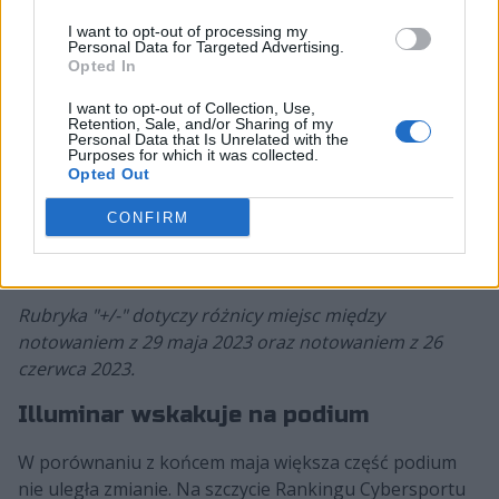
24
47.
Capri Sun
209 pkt
▲
I want to opt-out of processing my
Personal Data for Targeted Advertising.
Opted In
N
48.
PUG5T4R5
209 pkt
I want to opt-out of Collection, Use,
Retention, Sale, and/or Sharing of my
Personal Data that Is Unrelated with the
Purposes for which it was collected.
2
49.
Madinio & Cam Bros
201 pkt
Opted Out
▲
CONFIRM
8
50.
MultiFapTeam
198 pkt
▲
Rubryka "+/-" dotyczy różnicy miejsc między
notowaniem z 29 maja 2023 oraz notowaniem z 26
czerwca 2023.
Illuminar wskakuje na podium
W porównaniu z końcem maja większa część podium
nie uległa zmianie. Na szczycie Rankingu Cybersportu