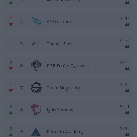
▲
pkt
1
5094
4.
AGO esports
▼
pkt
4574
–
5.
ThunderFlash
pkt
2
4315
6.
PGE Turów Zgorzelec
▼
pkt
1
4232
7.
Team Singularity
▼
pkt
2
3411
8.
Ignis Serpens
▲
pkt
2
2494
9.
Permitta Academy
▲
pkt