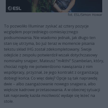
fot. ESL/Simon Howar
To pozwoliło Illuminar zyskać aż cztery pozycje
względem poprzedniego comiesięcznego
podsumowania. Nie wiadomo jednak, jak długo ten
stan się utrzyma, bo już teraz w momencie pisania
tekstu skład IHG został zdekompletowany. Swoje
odejście z zespołu potwierdził wszak dotychczasowy
nominalny snajper, Mateusz "m4tthi" Szambelan, który,
chociaż nigdy nie potwierdzono nawiązania z nim
współpracy, przyznał, że jego kontrakt z organizacją
dobiegł końca. Co więc dalej? Opcje są tak naprawdę
dwie – albo zaangażowanie nowego snajpera, albo
większe kadrowe przetasowania. A w obecnej sytuacji
tak naprawdę każda możliwość wydaje się leżeć na
stole.