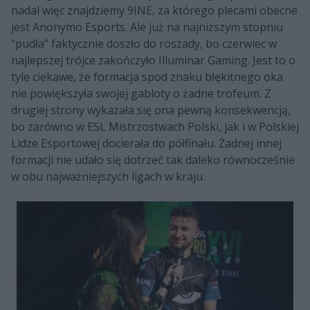
nadal więc znajdziemy 9INE, za którego plecami obecne
jest Anonymo Esports. Ale już na najniższym stopniu
"pudła" faktycznie doszło do roszady, bo czerwiec w
najlepszej trójce zakończyło Illuminar Gaming. Jest to o
tyle ciekawe, że formacja spod znaku błękitnego oka
nie powiększyła swojej gabloty o żadne trofeum. Z
drugiej strony wykazała się ona pewną konsekwencją,
bo zarówno w ESL Mistrzostwach Polski, jak i w Polskiej
Lidze Esportowej docierała do półfinału. Żadnej innej
formacji nie udało się dotrzeć tak daleko równocześnie
w obu najważniejszych ligach w kraju.