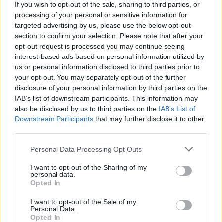
If you wish to opt-out of the sale, sharing to third parties, or
6
41.
Punchliners
227 pkt
processing of your personal or sensitive information for
▼
targeted advertising by us, please use the below opt-out
section to confirm your selection. Please note that after your
11
opt-out request is processed you may continue seeing
42.
Blaze Pro
227 pkt
▲
interest-based ads based on personal information utilized by
us or personal information disclosed to third parties prior to
your opt-out. You may separately opt-out of the further
7
43.
Constrict Gaming
227 pkt
disclosure of your personal information by third parties on the
▲
IAB’s list of downstream participants. This information may
also be disclosed by us to third parties on the
IAB’s List of
3
Downstream Participants
that may further disclose it to other
44.
Young Stars Talents
226 pkt
▲
third parties.
Personal Data Processing Opt Outs
20
45.
DOM TOWAROWY
223 pkt
▲
I want to opt-out of the Sharing of my
personal data.
Opted In
10
46.
Turbo Ptysie
210 pkt
▲
I want to opt-out of the Sale of my
Personal Data.
Opted In