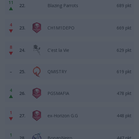
11
22.
Blazing Parrots
689 pkt
▲
4
23.
CH1M1DEPO
669 pkt
▼
8
24.
C'est la Vie
629 pkt
▼
–
25.
QMISTRY
619 pkt
4
26.
PGSMAFIA
478 pkt
▲
1
27.
ex-Horizon G.G
448 pkt
▼
1
28.
BongoNeiro
447 pkt