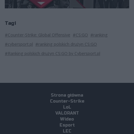
Tagi
#Counter-Strike: Global Offensive
#CS:GO
#ranking
#cybersport.pl
#ranking polskich drużyn CS:GO
#Ranking polskich drużyn CS:GO by Cybersport.pl
Strona główna
Counter-Strike
LoL
VALORANT
Wideo
Esport
LEC