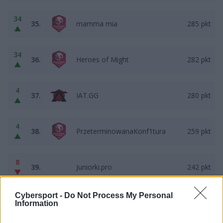
34
35.
mamma mia
285 pkt
▲
34
36.
Heroes of Might
282 pkt
▲
4
37.
IAT.GG
280 pkt
▲
4
38.
PrzeterminowanaKonf1tura
259 pkt
▲
8
39.
Juniorki.pro
242 pkt
▼
Cybersport -
Do Not Process My Personal
12
40.
MCE Gameexpert
233 pkt
Information
▼