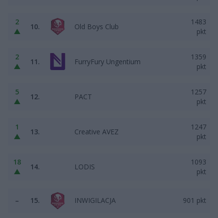
2
1483
10.
Old Boys Club
▲
pkt
2
1359
11.
FurryFury Ungentium
▲
pkt
5
1257
12.
PACT
▲
pkt
1
1247
13.
Creative AVEZ
▲
pkt
18
1093
14.
LODIS
▲
pkt
–
15.
INWIGILACJA
901 pkt