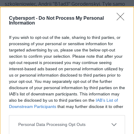
szkoleniowiec, Andrii "B1ad3" Gorodenskyi. Tyle samo
szczęścia nie mieli natomiast Denis "⁠electroNic⁠"
Sharipov, Ilya "⁠Perfecto⁠" Zalutskiy oraz Andrii "⁠npl⁠"
Cybersport -
Do Not Process My Personal
Information
Kukharskyi, których już w zespole nie ma. Nie oznacza
to jednak, że znikną oni z rywalizacji. Tyczy się to
If you wish to opt-out of the sale, sharing to third parties, or
szczególnie obu Rosjan, którzy według pracowych
processing of your personal or sensitive information for
doniesień
mają związać swoją przyszłość z Cloud9
. Z
targeted advertising by us, please use the below opt-out
kolei nastoletni Ukrainiec ma być
nieoficjalnie
section to confirm your selection. Please note that after your
testowany przez B8 Esports
. Tak więc w zespole
opt-out request is processed you may continue seeing
powstały aż trzy wakaty, które zapełnili trzej uczestnicy
interest-based ads based on personal information utilized by
niedawnego BLAST.tv Paris Major 2023.
us or personal information disclosed to third parties prior to
your opt-out. You may separately opt-out of the further
disclosure of your personal information by third parties on the
Śledź transfery na scenie Counter-
IAB’s list of downstream participants. This information may
also be disclosed by us to third parties on the
IAB’s List of
Strike'a:
Downstream Participants
that may further disclose it to other
third parties.
Personal Data Processing Opt Outs