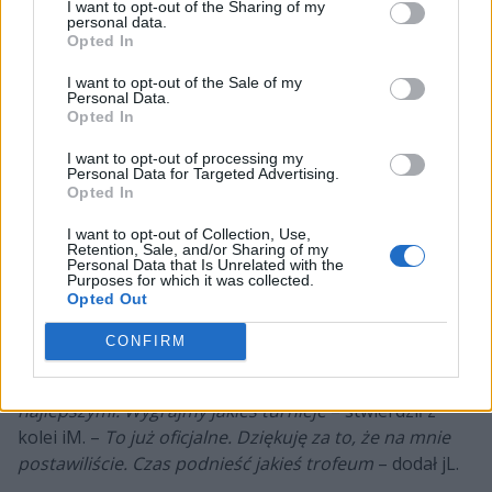
I want to opt-out of the Sharing of my
personal data.
Opted In
I want to opt-out of the Sale of my
Personal Data.
Opted In
Nowym prowadzącym został więc Aleksi "Aleksib"
Virolainen, były gracz OG, G2 Esports i do niedawna
I want to opt-out of processing my
Ninjas in Pyjamas. Poza nim NAVI zasilili dotychczasowy
Personal Data for Targeted Advertising.
Opted In
podopieczny Jakuba "kubena" Gurczyńskiego z Apeks,
Justinas "jL" Lekavicius, oraz Ivan "iM" Mihai, który
I want to opt-out of Collection, Use,
Retention, Sale, and/or Sharing of my
wcześniej grał w GamerLegionie pod wodzą Kamila
Personal Data that Is Unrelated with the
"siuhego" Szkaradka. –
Nie mogę się doczekać aż
Purposes for which it was collected.
Opted Out
wszystko w tym składzie się rozkręci
– przyznał Aleksib.
–
Naprawdę jestem podekscytowany początkiem nowej
CONFIRM
podróży u boku najlepszych zawodników w tej grze.
Nie mogę się doczekać codziennej rywalizacji z
najlepszymi. Wygrajmy jakieś turnieje
– stwierdził z
kolei iM. –
To już oficjalne. Dziękuję za to, że na mnie
postawiliście. Czas podnieść jakieś trofeum
– dodał jL.