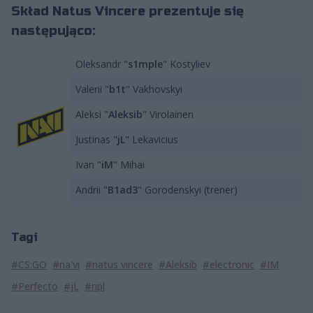
Skład Natus Vincere prezentuje się
następująco:
Oleksandr "
s1mple
" Kostyliev
Valerii "
b1t
" Vakhovskyi
Aleksi "
Aleksib
" Virolainen
Justinas "
jL
" Lekavicius
Ivan "
iM
" Mihai
Andrii "
B1ad3
" Gorodenskyi (trener)
Tagi
#CS:GO
#na'vi
#natus vincere
#Aleksib
#electronic
#IM
#Perfecto
#jL
#npl